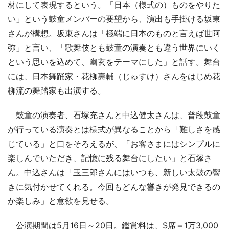
材にして表現するという。「日本（様式の）ものをやりた
い」という鼓童メンバーの要望から、演出も手掛ける坂東
さんが構想。坂東さんは「極端に日本のものと言えば世阿
弥」と言い、「歌舞伎とも鼓童の演奏とも違う世界にいく
という思いを込めて、幽玄をテーマにした」と話す。舞台
には、日本舞踊家・花柳壽輔（じゅすけ）さんをはじめ花
柳流の舞踏家も出演する。
鼓童の演奏者、石塚充さんと中込健太さんは、普段鼓童
が行っている演奏とは様式が異なることから「難しさを感
じている」と口をそろえるが、「お客さまにはシンプルに
楽しんでいただき、記憶に残る舞台にしたい」と石塚さ
ん。中込さんは「玉三郎さんにはいつも、新しい太鼓の響
きに気付かせてくれる。今回もどんな響きが発見できるの
か楽しみ」と意欲を見せる。
公演期間は5月16日～20日。鑑賞料は、S席＝1万3,000