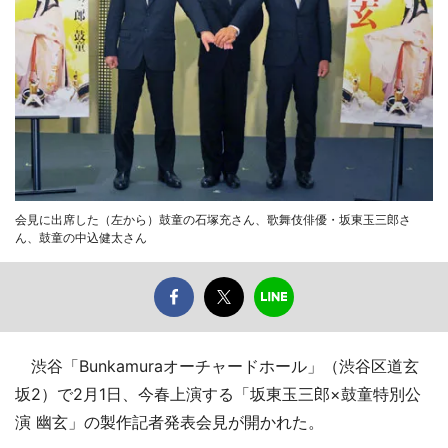
会見に出席した（左から）鼓童の石塚充さん、歌舞伎俳優・坂東玉三郎さ
ん、鼓童の中込健太さん
渋谷「Bunkamuraオーチャードホール」（渋谷区道玄
坂2）で2月1日、今春上演する「坂東玉三郎×鼓童特別公
演 幽玄」の製作記者発表会見が開かれた。