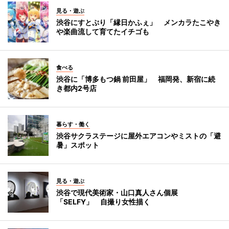
見る・遊ぶ
渋谷にすとぷり「縁日かふぇ」 メンカラたこやき
や楽曲流して育てたイチゴも
食べる
渋谷に「博多もつ鍋 前田屋」 福岡発、新宿に続
き都内2号店
暮らす・働く
渋谷サクラステージに屋外エアコンやミストの「避
暑」スポット
見る・遊ぶ
渋谷で現代美術家・山口真人さん個展
「SELFY」 自撮り女性描く