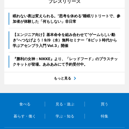
プレスリリース
眠れない夜は変えられる。“思考を休める”睡眠リトリートで、参
加者が体験した「何もしない」非日常
【エンジニア向け】基本命令を組み合わせて“ゲームらしい動
き”へつなげよう！9/9（水）無料セミナー「8ビット時代から
学ぶアセンブラ入門 Vol.3」開催
『勝利の女神：NIKKE』より、「レッドフード」のプラスチッ
クキットが登場。あみあみにて予約受付中。
もっと見る
食べる
見る・遊ぶ
買う
暮らす・働く
学ぶ・知る
特集