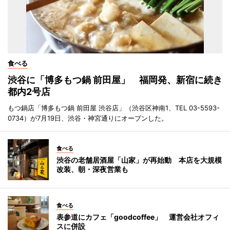
食べる
渋谷に「博多もつ鍋 前田屋」 福岡発、新宿に続き
都内2号店
もつ鍋店「博多もつ鍋 前田屋 渋谷店」（渋谷区神南1、TEL 03-5593-
0734）が7月19日、渋谷・神宮通りにオープンした。
食べる
渋谷の老舗居酒屋「山家」が再始動 本店を大規模
改装、朝・深夜営業も
食べる
表参道にカフェ「goodcoffee」 運営会社オフィ
スに併設