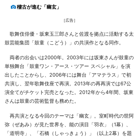
稽古が進む「幽玄」
［広告］
歌舞伎俳優・坂東玉三郎さんと佐渡を拠点に活動する太
鼓芸能集団「鼓童（こどう）」の共演作となる同作。
両者の出会いは2000年。2003年には坂東さんが鼓童の
単独舞台「鼓童ワン・アース・ツアー スペシャル」を演
出したことからし、2006年には舞台「アマテラス」で初
共演し、翌年歌舞伎座で再演。2013年の再再演では67公
演全てがチケット完売となった。2012年から4年間、坂東
さんは鼓童の芸術監督も務めた。
再共演となる今回のテーマは「幽玄」。室町時代の世阿
弥（ぜあみ）が見た世界を、能の演目「羽衣」（1幕）、
「道明寺」、「石橋（しゃっきょう）」（以上2幕）を題