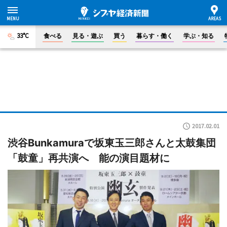
33°C
食べる
見る・遊ぶ
買う
暮らす・働く
学ぶ・知る
2017.02.01
渋谷Bunkamuraで坂東玉三郎さんと太鼓集団
「鼓童」再共演へ 能の演目題材に