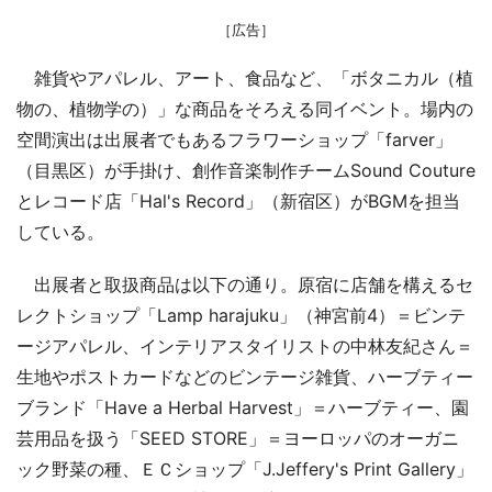
［広告］
雑貨やアパレル、アート、食品など、「ボタニカル（植
物の、植物学の）」な商品をそろえる同イベント。場内の
空間演出は出展者でもあるフラワーショップ「farver」
（目黒区）が手掛け、創作音楽制作チームSound Couture
とレコード店「Hal's Record」（新宿区）がBGMを担当
している。
出展者と取扱商品は以下の通り。原宿に店舗を構えるセ
レクトショップ「Lamp harajuku」（神宮前4）＝ビンテ
ージアパレル、インテリアスタイリストの中林友紀さん＝
生地やポストカードなどのビンテージ雑貨、ハーブティー
ブランド「Have a Herbal Harvest」＝ハーブティー、園
芸用品を扱う「SEED STORE」＝ヨーロッパのオーガニ
ック野菜の種、ＥＣショップ「J.Jeffery's Print Gallery」