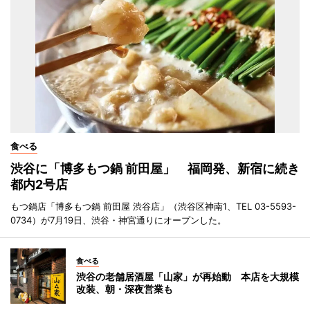
食べる
渋谷に「博多もつ鍋 前田屋」 福岡発、新宿に続き
都内2号店
もつ鍋店「博多もつ鍋 前田屋 渋谷店」（渋谷区神南1、TEL 03-5593-
0734）が7月19日、渋谷・神宮通りにオープンした。
食べる
渋谷の老舗居酒屋「山家」が再始動 本店を大規模
改装、朝・深夜営業も