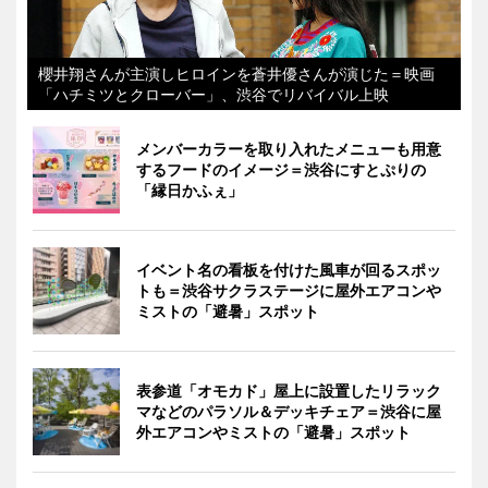
櫻井翔さんが主演しヒロインを蒼井優さんが演じた＝映画
「ハチミツとクローバー」、渋谷でリバイバル上映
メンバーカラーを取り入れたメニューも用意
するフードのイメージ＝渋谷にすとぷりの
「縁日かふぇ」
イベント名の看板を付けた風車が回るスポッ
トも＝渋谷サクラステージに屋外エアコンや
ミストの「避暑」スポット
表参道「オモカド」屋上に設置したリラック
マなどのパラソル＆デッキチェア＝渋谷に屋
外エアコンやミストの「避暑」スポット