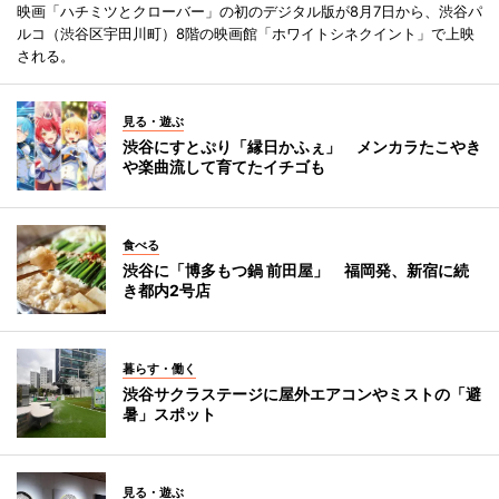
映画「ハチミツとクローバー」の初のデジタル版が8月7日から、渋谷パ
ルコ（渋谷区宇田川町）8階の映画館「ホワイトシネクイント」で上映
される。
見る・遊ぶ
渋谷にすとぷり「縁日かふぇ」 メンカラたこやき
や楽曲流して育てたイチゴも
食べる
渋谷に「博多もつ鍋 前田屋」 福岡発、新宿に続
き都内2号店
暮らす・働く
渋谷サクラステージに屋外エアコンやミストの「避
暑」スポット
見る・遊ぶ