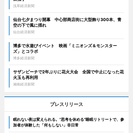
浅草経済新聞
仙台七夕まつり開幕 中心部商店街に大型飾り300本、青
空の下で風に揺れ
仙台経済新聞
博多で水遊びイベント 映画「ミニオンズ＆モンスター
ズ」とコラボ
博多経済新聞
サザンビーチで2年ぶりに花火大会 全国で中止になった花
火玉も再利用
湘南経済新聞
プレスリリース
眠れない夜は変えられる。“思考を休める”睡眠リトリートで、参
加者が体験した「何もしない」非日常