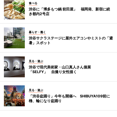
食べる
渋谷に「博多もつ鍋 前田屋」 福岡発、新宿に続
き都内2号店
暮らす・働く
渋谷サクラステージに屋外エアコンやミストの「避
暑」スポット
見る・遊ぶ
渋谷で現代美術家・山口真人さん個展
「SELFY」 自撮り女性描く
見る・遊ぶ
「渋谷盆踊り」今年も開催へ SHIBUYA109前に
櫓、輪になり盆踊り