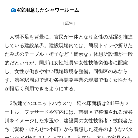
4室用意したシャワールーム
［広告］
人材不足を背景に、官民が一体となり女性の活躍を推進
している建設業界。建設現場内では、簡易トイレや折りた
たみ式のテーブル・椅子など「簡素な」休憩所設備が一般
的だというが、同所は女性社員や女性技能労働者に配慮
し、女性が働きやすい職場環境を整備。同街区のみなら
ず、渋谷駅周辺で進む各再開発事業の現場で働く女性たち
が幅広く利用できるようにする。
3階建てのユニットハウスで、延べ床面積は241平方メ
ートル。ファサードや室内には、南街区で整備される渋谷
川をイメージした水玉や、建設業の女性技術者・技能者た
ち（愛称・けんせつ小町）から着想した花弁のようなパタ
ーンなど4柄をあしらっている。室内は、木目の家具やカ