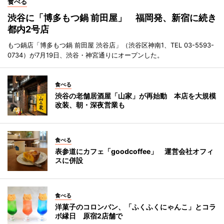
食べる
渋谷に「博多もつ鍋 前田屋」 福岡発、新宿に続き
都内2号店
もつ鍋店「博多もつ鍋 前田屋 渋谷店」（渋谷区神南1、TEL 03-5593-
0734）が7月19日、渋谷・神宮通りにオープンした。
食べる
渋谷の老舗居酒屋「山家」が再始動 本店を大規模
改装、朝・深夜営業も
食べる
表参道にカフェ「goodcoffee」 運営会社オフィ
スに併設
食べる
洋菓子のコロンバン、「ふくふくにゃんこ」とコラ
ボ縁日 原宿2店舗で