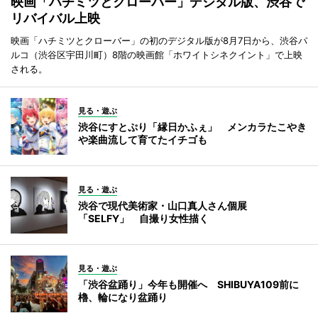
映画「ハチミツとクローバー」デジタル版、渋谷で
リバイバル上映
映画「ハチミツとクローバー」の初のデジタル版が8月7日から、渋谷パ
ルコ（渋谷区宇田川町）8階の映画館「ホワイトシネクイント」で上映
される。
見る・遊ぶ
渋谷にすとぷり「縁日かふぇ」 メンカラたこやき
や楽曲流して育てたイチゴも
見る・遊ぶ
渋谷で現代美術家・山口真人さん個展
「SELFY」 自撮り女性描く
見る・遊ぶ
「渋谷盆踊り」今年も開催へ SHIBUYA109前に
櫓、輪になり盆踊り