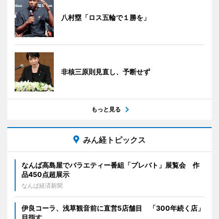
八村塁「ロス五輪で１勝を」
非核三原則見直し、予断せず
もっと見る
みん経トピックス
なんば高島屋でバラエティー番組「プレバト」展覧会 作
品450点超展示
なんば経済新聞
伊良コーラ、浅草観音前に直営5店舗目 「300年続く店」
目指す