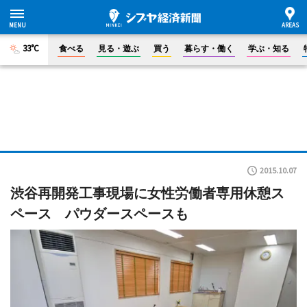
33°C
食べる
見る・遊ぶ
買う
暮らす・働く
学ぶ・知る
2015.10.07
渋谷再開発工事現場に女性労働者専用休憩ス
ペース パウダースペースも