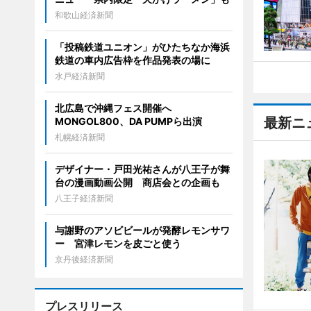
和歌山経済新聞
「投稿鉄道ユニオン」がひたちなか海浜
鉄道の車内広告枠を作品発表の場に
水戸経済新聞
北広島で沖縄フェス開催へ
最新ニ
MONGOL800、DA PUMPら出演
札幌経済新聞
デザイナー・戸田光祐さんが八王子が舞
台の漫画動画公開 商店会との企画も
八王子経済新聞
与謝野のアソビビールが発酵レモンサワ
ー 宮津レモンを皮ごと使う
京丹後経済新聞
プレスリリース