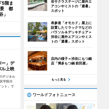
谷サクラステージに屋外エ
下5階ま
アコンやミストの「避暑」
夜景 都
スポット
谷」
表参道「オモカド」屋上に
設置したリラックマなどの
パラソル＆デッキチェア＝
渋谷に屋外エアコンやミス
トの「避暑」スポット
店内の様子＝渋谷にもつ鍋
バー」デ
店「博多もつ鍋 前田屋」
バル上映
のデジタル
もっと見る
谷区宇田川
イント」で
ワールドフォトニュース