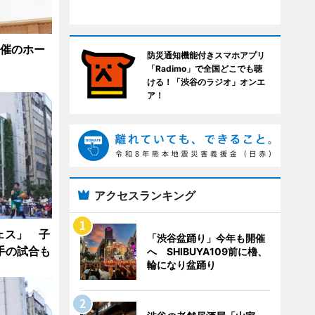
開催のホー
防災通知機能付きスマホアプリ
「Radimo」で全国どこでも聴
ける！「渋谷のラジオ」オンエ
ア！
アクセスランキング
ェス」 子
「渋谷盆踊り」今年も開催
手の試合も
へ SHIBUYA109前に櫓、
輪になり盆踊り