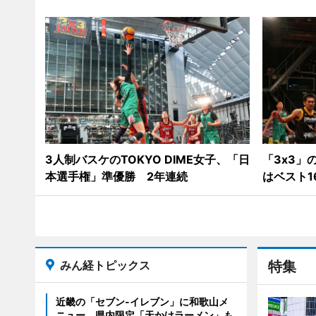
3人制バスケのTOKYO DIME女子、「日
「3x3」の
本選手権」準優勝 2年連続
はベスト1
みん経トピックス
特集
近畿の「セブン-イレブン」に和歌山メ
ニュー 県内限定「天かけラーメン」も