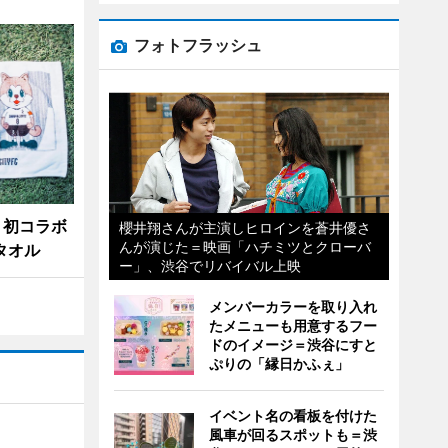
フォトフラッシュ
、初コラボ
櫻井翔さんが主演しヒロインを蒼井優さ
んが演じた＝映画「ハチミツとクローバ
タオル
ー」、渋谷でリバイバル上映
メンバーカラーを取り入れ
たメニューも用意するフー
ドのイメージ＝渋谷にすと
ぷりの「縁日かふぇ」
イベント名の看板を付けた
風車が回るスポットも＝渋