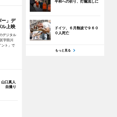
平和への祈り、灯籠流しに
バー」デ
バル上映
ドイツ、６月熱波で９６０
０人死亡
のデジタル
谷区宇田川
イント」で
もっと見る
・山口真人
Y」 自撮り