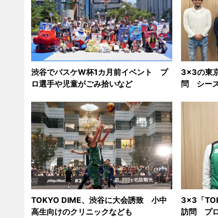
渋谷でバスケW杯1カ月前イベント プ
3x3の東
ロ選手や児童がごみ拾いなど
問 シー
TOKYO DIME、渋谷に大会誘致 小中
3x3「TO
高生向けのクリニックなども
訪問 プ