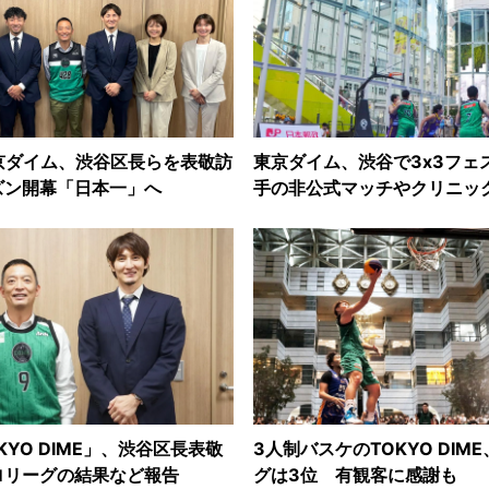
京ダイム、渋谷区長らを表敬訪
東京ダイム、渋谷で3x3フェ
ズン開幕「日本一」へ
手の非公式マッチやクリニッ
KYO DIME」、渋谷区長表敬
3人制バスケのTOKYO DIM
ロリーグの結果など報告
グは3位 有観客に感謝も