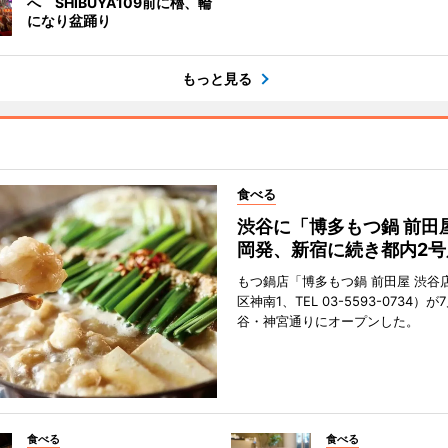
へ SHIBUYA109前に櫓、輪
になり盆踊り
もっと見る
食べる
渋谷に「博多もつ鍋 前田
岡発、新宿に続き都内2号
もつ鍋店「博多もつ鍋 前田屋 渋谷
区神南1、TEL 03-5593-0734）が
谷・神宮通りにオープンした。
食べる
食べる