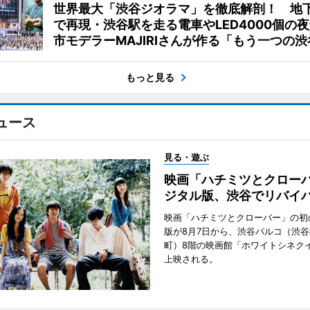
世界最大「渋谷ジオラマ」を徹底解剖！ 地
で再現・渋谷駅を走る電車やLED4000個の
市モデラーMAJIRIさんが作る「もう一つの渋
もっと見る
ュース
見る・遊ぶ
映画「ハチミツとクロー
ジタル版、渋谷でリバイ
映画「ハチミツとクローバー」の初
版が8月7日から、渋谷パルコ（渋
町）8階の映画館「ホワイトシネク
上映される。