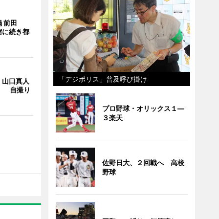
 前田
宿に続き都
「デジポリス」普及呼び掛け
・山口真人
Y」 自撮り
プロ野球・オリックス１―
３楽天
佐野日大、２回戦へ 高校
野球