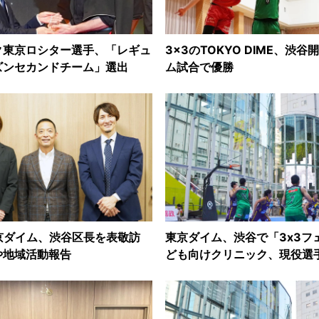
ク東京ロシター選手、「レギュ
3x3のTOKYO DIME、渋谷
ズンセカンドチーム」選出
ム試合で優勝
京ダイム、渋谷区長を表敬訪
東京ダイム、渋谷で「3x3フ
や地域活動報告
ども向けクリニック、現役選