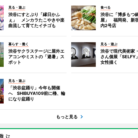
見る・遊ぶ
食べる
渋谷にすとぷり「縁日かふ
渋谷に「博多もつ鍋
ぇ」 メンカラたこやきや楽
屋」 福岡発、新
曲流して育てたイチゴも
内2号店
暮らす・働く
見る・遊ぶ
渋谷サクラステージに屋外エ
渋谷で現代美術家
アコンやミストの「避暑」ス
さん個展「SELF
ポット
女性描く
見る・遊ぶ
「渋谷盆踊り」今年も開催
へ SHIBUYA109前に櫓、輪
になり盆踊り
もっと見る
遊ぶ