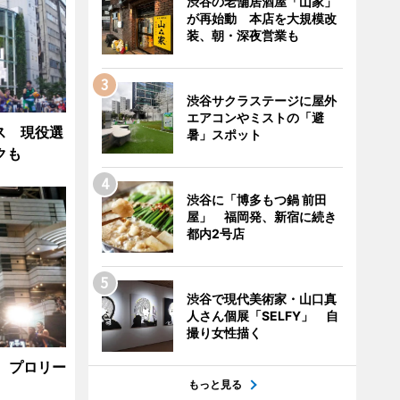
渋谷の老舗居酒屋「山家」
が再始動 本店を大規模改
装、朝・深夜営業も
渋谷サクラステージに屋外
エアコンやミストの「避
ス 現役選
暑」スポット
クも
渋谷に「博多もつ鍋 前田
屋」 福岡発、新宿に続き
都内2号店
渋谷で現代美術家・山口真
人さん個展「SELFY」 自
撮り女性描く
E、プロリー
もっと見る