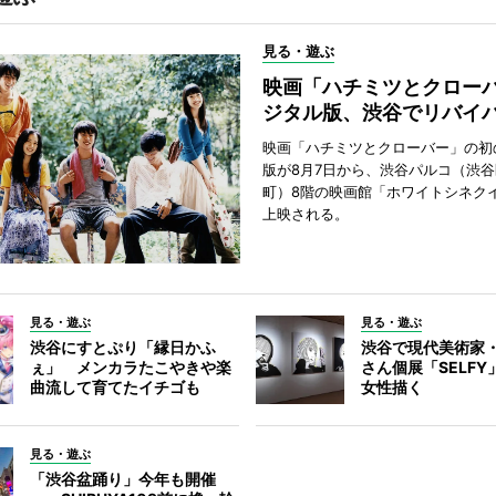
見る・遊ぶ
映画「ハチミツとクロー
ジタル版、渋谷でリバイ
映画「ハチミツとクローバー」の初
版が8月7日から、渋谷パルコ（渋
町）8階の映画館「ホワイトシネク
上映される。
見る・遊ぶ
見る・遊ぶ
渋谷にすとぷり「縁日かふ
渋谷で現代美術家
ぇ」 メンカラたこやきや楽
さん個展「SELF
曲流して育てたイチゴも
女性描く
見る・遊ぶ
「渋谷盆踊り」今年も開催