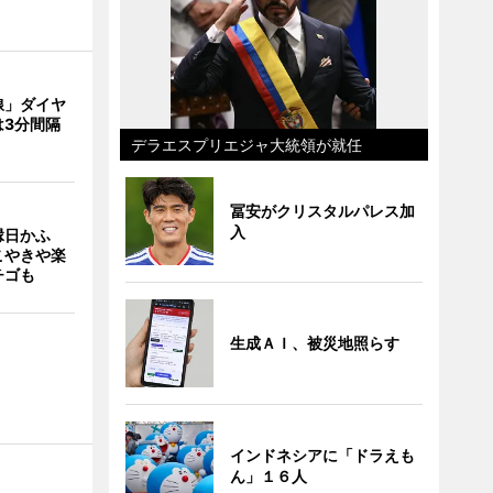
線」ダイヤ
は3分間隔
デラエスプリエジャ大統領が就任
冨安がクリスタルパレス加
入
縁日かふ
こやきや楽
チゴも
生成ＡＩ、被災地照らす
インドネシアに「ドラえも
ん」１６人