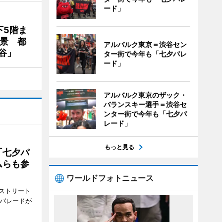
ード」
下5階ま
夜景 都
アルバルク東京＝渋谷セン
谷」
ター街で今年も「七夕パレ
ード」
アルバルク東京のザック・
バランスキー選手＝渋谷セ
ンター街で今年も「七夕パ
レード」
もっと見る
「七夕パ
ムらも参
ワールドフォトニュース
ストリート
でパレードが