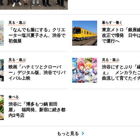
見る・遊ぶ
暮らす・働く
「なんでも服にする」クリエ
東京メトロ「銀座
ーター塩川夏子さん、渋谷で
改正で増発 日中
初個展
で運行へ
見る・遊ぶ
見る・遊ぶ
映画「ハチミツとクローバ
渋谷にすとぷり「
ー」デジタル版、渋谷でリバ
ぇ」 メンカラた
イバル上映
曲流して育てたイ
食べる
渋谷に「博多もつ鍋 前田
屋」 福岡発、新宿に続き都
内2号店
もっと見る