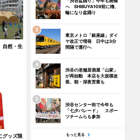
「渋谷盆踊り」今年も開催
へ SHIBUYA109前に櫓、
輪になり盆踊り
東京メトロ「銀座線」ダイ
ヤ改正で増発 日中は3分
 自然・生
間隔で運行へ
渋谷の老舗居酒屋「山家」
が再始動 本店を大規模改
装、朝・深夜営業も
渋谷センター街で今年も
「七夕パレード」 スポー
ツチームらも参加
もっと見る
にグッズ限