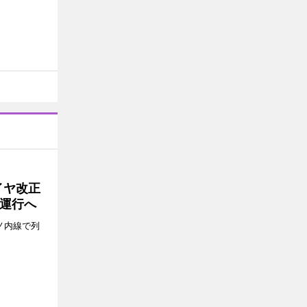
イヤ改正
運行へ
ノ内線で列