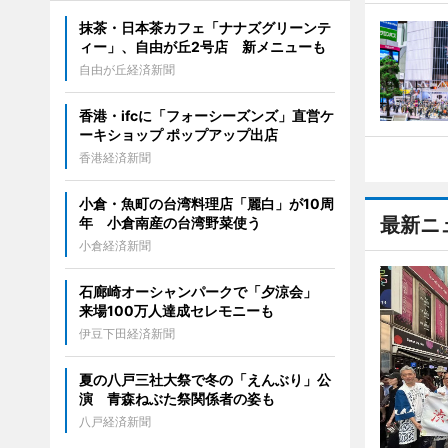
抹茶・日本茶カフェ「ナナズグリーンテ
ィー」、自由が丘2号店 新メニューも
自由が丘経済新聞
香港・ifcに「フォーシーズンズ」直営ケ
ーキショップ ポップアップ出店
香港経済新聞
小倉・魚町の台湾料理店「麗白」が10周
最新ニ
年 小倉南産の台湾野菜使う
小倉経済新聞
石廊崎オーシャンパークで「夕涼会」
来場100万人達成セレモニーも
伊豆下田経済新聞
夏の八戸三社大祭で冬の「えんぶり」公
演 青森ねぶた祭関係者の姿も
八戸経済新聞