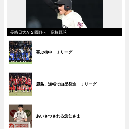
長崎日大が２回戦へ 高校野球
喜ぶ植中 Ｊリーグ
鹿島、逆転で白星発進 Ｊリーグ
あいさつされる悠仁さま