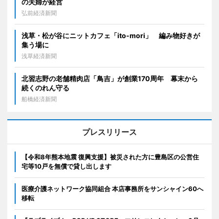
の夫婦が経営
弘前経済新聞
浅草・松が谷にニットカフェ「ito-mori」 編み物好きが
集う場に
浅草経済新聞
北習志野の老舗精肉店「鳥吉」が創業170周年 幕末から
続くのれん守る
船橋経済新聞
プレスリリース
【令和8年熊本地震 復興支援】被災された方に豊島区の公営住
宅等10戸を無償で貸し出します
医療介護ネットワーク協同組合 本店事務所をサンシャイン60へ
移転