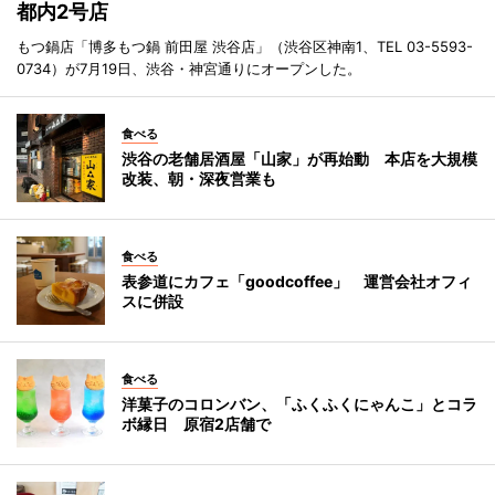
都内2号店
もつ鍋店「博多もつ鍋 前田屋 渋谷店」（渋谷区神南1、TEL 03-5593-
0734）が7月19日、渋谷・神宮通りにオープンした。
食べる
渋谷の老舗居酒屋「山家」が再始動 本店を大規模
改装、朝・深夜営業も
食べる
表参道にカフェ「goodcoffee」 運営会社オフィ
スに併設
食べる
洋菓子のコロンバン、「ふくふくにゃんこ」とコラ
ボ縁日 原宿2店舗で