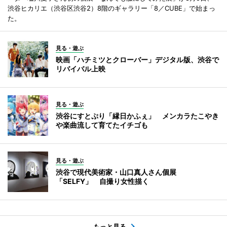
渋谷ヒカリエ（渋谷区渋谷2）8階のギャラリー「8／CUBE」で始まっ
た。
見る・遊ぶ
映画「ハチミツとクローバー」デジタル版、渋谷で
リバイバル上映
見る・遊ぶ
渋谷にすとぷり「縁日かふぇ」 メンカラたこやき
や楽曲流して育てたイチゴも
見る・遊ぶ
渋谷で現代美術家・山口真人さん個展
「SELFY」 自撮り女性描く
もっと見る