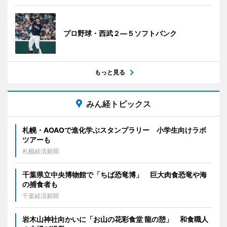
プロ野球・西武２―５ソフトバンク
もっと見る
みん経トピックス
札幌・AOAOで進化学ぶスタンプラリー 小学生向けラボ
ツアーも
札幌経済新聞
千葉県立中央博物館で「ちば恐竜博」 巨大肉食恐竜や海
の捕食者も
千葉経済新聞
岩木山神社向かいに「お山の花彩食堂 龍の憩」 和食職人