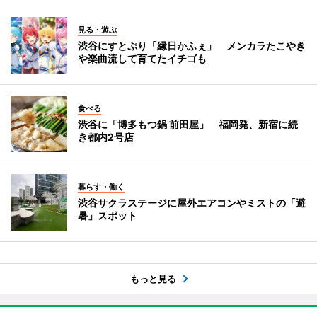
見る・遊ぶ
渋谷にすとぷり「縁日かふぇ」 メンカラたこやき
や楽曲流して育てたイチゴも
食べる
渋谷に「博多もつ鍋 前田屋」 福岡発、新宿に続
き都内2号店
暮らす・働く
渋谷サクラステージに屋外エアコンやミストの「避
暑」スポット
もっと見る