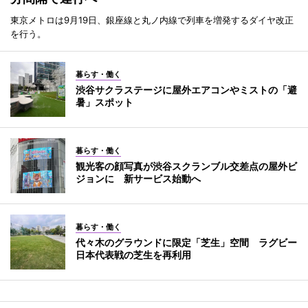
東京メトロは9月19日、銀座線と丸ノ内線で列車を増発するダイヤ改正
を行う。
暮らす・働く
渋谷サクラステージに屋外エアコンやミストの「避
暑」スポット
暮らす・働く
観光客の顔写真が渋谷スクランブル交差点の屋外ビ
ジョンに 新サービス始動へ
暮らす・働く
代々木のグラウンドに限定「芝生」空間 ラグビー
日本代表戦の芝生を再利用