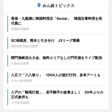
みん経トピックス
香港・九龍塘に韓国料理店「Social」 韓国定番料理を現
代風に
香港経済新聞
SC相模原、熊本と引き分け J3リーグ開幕
相模原町田経済新聞
関門海峡花火大会、無料エリアなしの門司側をライブ配信
小倉経済新聞
八広で「八八祭り」 1500人が提灯行列、多幸アートも
すみだ経済新聞
八戸の「騎馬打毬」、若手騎手の姿勇ましく 20年ぶりの
正式参拝も
八戸経済新聞