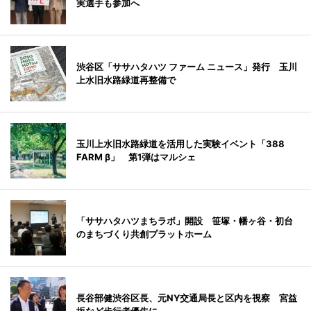
実選手も参加へ
渋谷区「ササハタハツ ファーム ニュース」発行 玉川
上水旧水路緑道再整備で
玉川上水旧水路緑道を活用した実験イベント「388
FARM β」 第1弾はマルシェ
「ササハタハツまちラボ」開設 笹塚・幡ヶ谷・初台
のまちづくり共創プラットホーム
長谷部健渋谷区長、元NY交通局長と区内を視察 宮益