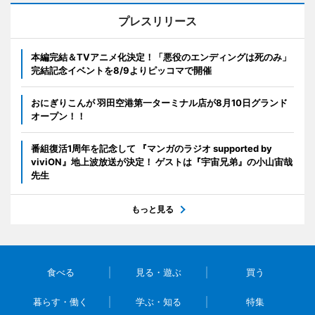
プレスリリース
本編完結＆TVアニメ化決定！「悪役のエンディングは死のみ」
完結記念イベントを8/9よりピッコマで開催
おにぎりこんが 羽田空港第一ターミナル店が8月10日グランド
オープン！！
番組復活1周年を記念して 『マンガのラジオ supported by
viviON』地上波放送が決定！ ゲストは『宇宙兄弟』の小山宙哉
先生
もっと見る
食べる
見る・遊ぶ
買う
暮らす・働く
学ぶ・知る
特集