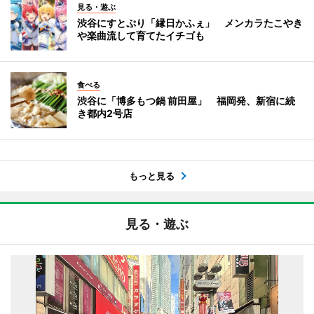
見る・遊ぶ
渋谷にすとぷり「縁日かふぇ」 メンカラたこやき
や楽曲流して育てたイチゴも
食べる
渋谷に「博多もつ鍋 前田屋」 福岡発、新宿に続
き都内2号店
もっと見る
見る・遊ぶ