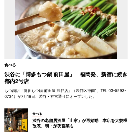
食べる
渋谷に「博多もつ鍋 前田屋」 福岡発、新宿に続き
都内2号店
もつ鍋店「博多もつ鍋 前田屋 渋谷店」（渋谷区神南1、TEL 03-5593-
0734）が7月19日、渋谷・神宮通りにオープンした。
食べる
渋谷の老舗居酒屋「山家」が再始動 本店を大規模
改装、朝・深夜営業も