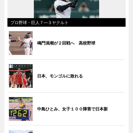
プロ野球・巨人７―３ヤクルト
鳴門渦潮が２回戦へ 高校野球
日本、モンゴルに敗れる
中島ひとみ、女子１００障害で日本新