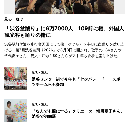
見る・遊ぶ
「渋谷盆踊り」に6万7000人 109前に櫓、外国人
観光客も踊りの輪に
渋谷駅前付近を歩行者天国にして櫓（やぐら）を中心に盆踊りを繰り広
げる「第7回渋谷盆踊り2026」が8月8日に開かれ、歌手のLiSAさんや
伍代夏子さん、芸人・江頭2:50さんらゲスト陣も会場を盛り上げた。
見る・遊ぶ
渋谷センター街で今年も「七夕パレード」 スポー
ツチームらも参加
見る・遊ぶ
「なんでも服にする」クリエーター塩川夏子さん、
渋谷で初個展