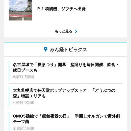
Ｐ１哨戒機、ジブチへ出発
もっと見る
みん経トピックス
名古屋城で「夏まつり」開幕 盆踊りを毎日開催、飲食・
縁日ブースも
名駅経済新聞
大丸札幌店で任天堂ポップアップストア 「どうぶつの
森」特設エリアも
札幌経済新聞
OMO5函館で「函館夜景の日」 手回しオルガンで野外劇
テーマ曲
函館経済新聞