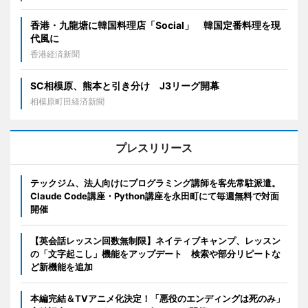
香港・九龍塘に韓国料理店「Social」 韓国定番料理を現
代風に
香港経済新聞
SC相模原、熊本と引き分け J3リーグ開幕
相模原町田経済新聞
プレスリリース
テックジム、法人向けにプログラミング講師を客先常駐派遣。
Claude Code講座・Python講座を永田町にて毎週無料で対面
開催
【英会話レッスン回数無制限】ネイティブキャンプ、レッスン
の「文字起こし」機能をアップデート 検索や部分リピートな
ど新機能を追加
本編完結＆TVアニメ化決定！「悪役のエンディングは死のみ」