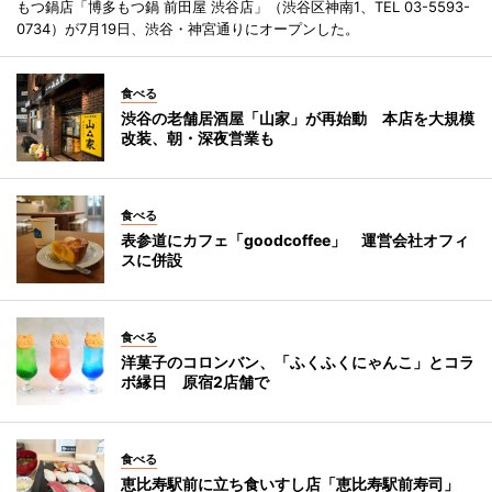
もつ鍋店「博多もつ鍋 前田屋 渋谷店」（渋谷区神南1、TEL 03-5593-
0734）が7月19日、渋谷・神宮通りにオープンした。
食べる
渋谷の老舗居酒屋「山家」が再始動 本店を大規模
改装、朝・深夜営業も
食べる
表参道にカフェ「goodcoffee」 運営会社オフィ
スに併設
食べる
洋菓子のコロンバン、「ふくふくにゃんこ」とコラ
ボ縁日 原宿2店舗で
食べる
恵比寿駅前に立ち食いすし店「恵比寿駅前寿司」