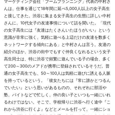
マーケティング会社「ブームプランニング」代表の中村さ
んは、仕事を通じて18年間に延べ5,000人以上の女子高生
と接してきた。渋谷に集まる女子高生の生態に詳しい中村
さんに、10代女子の友達事情について話を聞いた。「現代
の女子高生には『友達はたくさんいたほうがいい』という
意識が非常に強く、気軽に遊べる上辺だけの友達を数多く
ネットワークする傾向にある」と中村さんは言う。友達の
紹介のほか、渋谷の街中でもすぐ仲良くなれるという女子
高生同士は、特に渋谷で頻繁に遊んでいる子の場合、多く
て200～300のメアドが携帯に登録されているそうだ。普
通の女子高生でも、50～100人は気軽に遊びに誘える人脈
を持っているという。「彼女たちには『常に誰かとつるん
でいたい』という思いがあるものの、それぞれに部活や
塾、バイトなどで忙しく、仲の良い子といつも一緒にいれ
るわけではない。そこで、学校帰りに渋谷へ行く途中『こ
れから渋谷に行くよ』などとメールを打って、一緒にショ