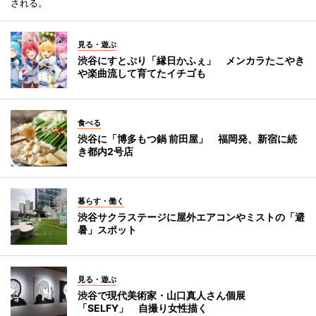
される。
見る・遊ぶ
渋谷にすとぷり「縁日かふぇ」 メンカラたこやき
や楽曲流して育てたイチゴも
食べる
渋谷に「博多もつ鍋 前田屋」 福岡発、新宿に続
き都内2号店
暮らす・働く
渋谷サクラステージに屋外エアコンやミストの「避
暑」スポット
見る・遊ぶ
渋谷で現代美術家・山口真人さん個展
「SELFY」 自撮り女性描く