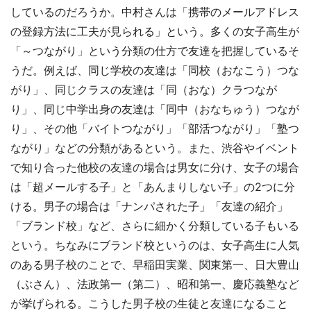
しているのだろうか。中村さんは「携帯のメールアドレス
の登録方法に工夫が見られる」という。多くの女子高生が
「～つながり」という分類の仕方で友達を把握しているそ
うだ。例えば、同じ学校の友達は「同校（おなこう）つな
がり」、同じクラスの友達は「同（おな）クラつなが
り」、同じ中学出身の友達は「同中（おなちゅう）つなが
り」、その他「バイトつながり」「部活つながり」「塾つ
ながり」などの分類があるという。また、渋谷やイベント
で知り合った他校の友達の場合は男女に分け、女子の場合
は「超メールする子」と「あんまりしない子」の2つに分
ける。男子の場合は「ナンパされた子」「友達の紹介」
「ブランド校」など、さらに細かく分類している子もいる
という。ちなみにブランド校というのは、女子高生に人気
のある男子校のことで、早稲田実業、関東第一、日大豊山
（ぶさん）、法政第一（第二）、昭和第一、慶応義塾など
が挙げられる。こうした男子校の生徒と友達になること