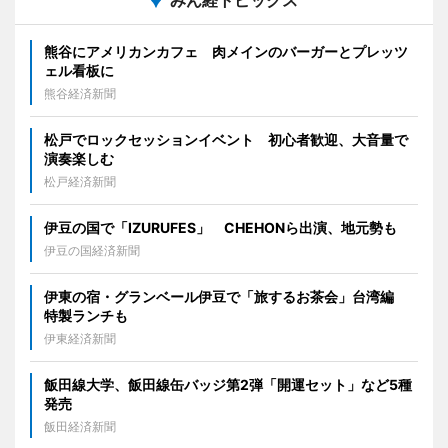
みん経トピックス
熊谷にアメリカンカフェ 肉メインのバーガーとプレッツ
ェル看板に
熊谷経済新聞
松戸でロックセッションイベント 初心者歓迎、大音量で
演奏楽しむ
松戸経済新聞
伊豆の国で「IZURUFES」 CHEHONら出演、地元勢も
伊豆の国経済新聞
伊東の宿・グランベール伊豆で「旅するお茶会」台湾編
特製ランチも
伊東経済新聞
飯田線大学、飯田線缶バッジ第2弾「開運セット」など5種
発売
飯田経済新聞