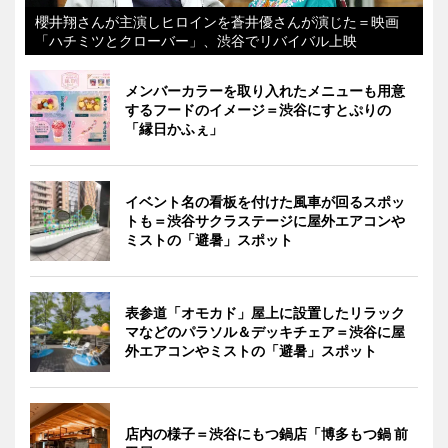
櫻井翔さんが主演しヒロインを蒼井優さんが演じた＝映画
「ハチミツとクローバー」、渋谷でリバイバル上映
メンバーカラーを取り入れたメニューも用意
するフードのイメージ＝渋谷にすとぷりの
「縁日かふぇ」
イベント名の看板を付けた風車が回るスポッ
トも＝渋谷サクラステージに屋外エアコンや
ミストの「避暑」スポット
表参道「オモカド」屋上に設置したリラック
マなどのパラソル＆デッキチェア＝渋谷に屋
外エアコンやミストの「避暑」スポット
店内の様子＝渋谷にもつ鍋店「博多もつ鍋 前