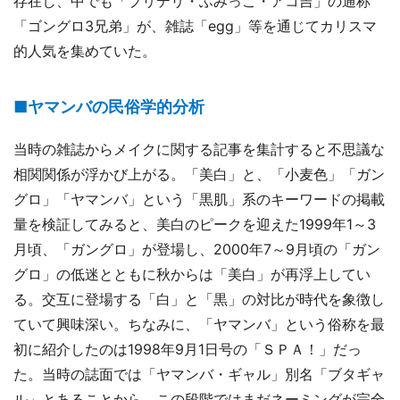
存在し、中でも「ブリテリ・ふみっこ・アコ吉」の通称
「ゴングロ3兄弟」が、雑誌「egg」等を通じてカリスマ
的人気を集めていた。
■ヤマンバの民俗学的分析
当時の雑誌からメイクに関する記事を集計すると不思議な
相関関係が浮かび上がる。「美白」と、「小麦色」「ガン
グロ」「ヤマンバ」という「黒肌」系のキーワードの掲載
量を検証してみると、美白のピークを迎えた1999年1～3
月頃、「ガングロ」が登場し、2000年7～9月頃の「ガン
グロ」の低迷とともに秋からは「美白」が再浮上してい
る。交互に登場する「白」と「黒」の対比が時代を象徴し
ていて興味深い。ちなみに、「ヤマンバ」という俗称を最
初に紹介したのは1998年9月1日号の「ＳＰＡ！」だっ
た。当時の誌面では「ヤマンバ・ギャル」別名「ブタギャ
ル」とあることから、この段階ではまだネーミングが完全