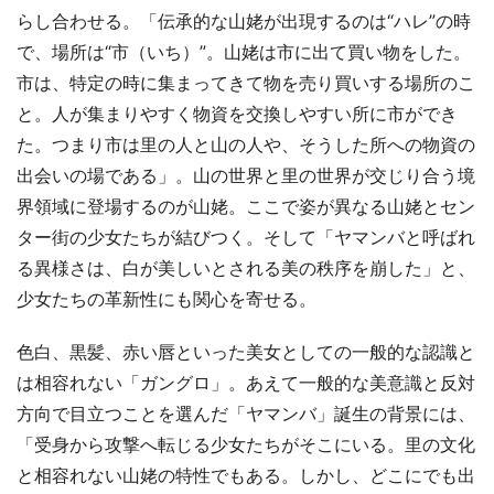
らし合わせる。「伝承的な山姥が出現するのは“ハレ”の時
で、場所は“市（いち）”。山姥は市に出て買い物をした。
市は、特定の時に集まってきて物を売り買いする場所のこ
と。人が集まりやすく物資を交換しやすい所に市ができ
た。つまり市は里の人と山の人や、そうした所への物資の
出会いの場である」。山の世界と里の世界が交じり合う境
界領域に登場するのが山姥。ここで姿が異なる山姥とセン
ター街の少女たちが結びつく。そして「ヤマンバと呼ばれ
る異様さは、白が美しいとされる美の秩序を崩した」と、
少女たちの革新性にも関心を寄せる。
色白、黒髪、赤い唇といった美女としての一般的な認識と
は相容れない「ガングロ」。あえて一般的な美意識と反対
方向で目立つことを選んだ「ヤマンバ」誕生の背景には、
「受身から攻撃へ転じる少女たちがそこにいる。里の文化
と相容れない山姥の特性でもある。しかし、どこにでも出