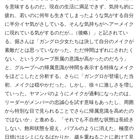
を意味するものだ。現在の生活に満足できず、気持ち的に
疲れ、若いのに何年も生きてしまったような気がする自分
に半分イヤ気がさしている。そんな気持ちがヘアーメイク
に現れている気がするのだが…（後略）」と記されてい
る。掘さんは「ガングロ少女たちは決して自分のメイクが
素敵だとは思っていなかった。ただ仲間はずれにされたく
ない、というグループ所属の意識が高かったのだろう」
と、グループへの帰属意識が仲間を表示する特殊なメイク
をほどこしたと分析する。さらに「ガングロが登場した当
初、メイクは穏やかだった。しかし、徐々に激しさを増し
ていった。ヤマンバのようにメイクが過剰になったのは、
リーダーがメンバーの忠誠心を試す意味もあったし、周囲
から特別な目で見られることでさらに帰属意識を高めたの
ではないか」と進める。「それでも不自然な状態は長続き
しない。飽和状態を迎え、バブルのように消えた。極度の
日焼けはシミになるばかりか、歳を重ねるごとに老けて見