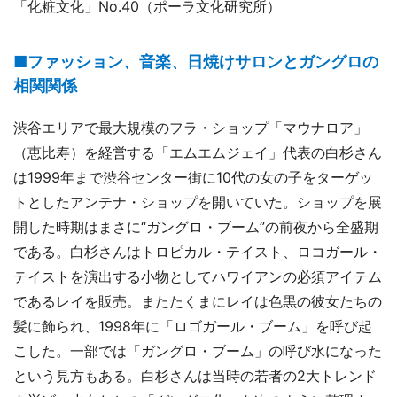
「化粧文化」No.40（ポーラ文化研究所）
■ファッション、音楽、日焼けサロンとガングロの
相関関係
渋谷エリアで最大規模のフラ・ショップ「マウナロア」
（恵比寿）を経営する「エムエムジェイ」代表の白杉さん
は1999年まで渋谷センター街に10代の女の子をターゲッ
トとしたアンテナ・ショップを開いていた。ショップを展
開した時期はまさに“ガングロ・ブーム”の前夜から全盛期
である。白杉さんはトロピカル・テイスト、ロコガール・
テイストを演出する小物としてハワイアンの必須アイテム
であるレイを販売。またたくまにレイは色黒の彼女たちの
髪に飾られ、1998年に「ロゴガール・ブーム」を呼び起
こした。一部では「ガングロ・ブーム」の呼び水になった
という見方もある。白杉さんは当時の若者の2大トレンド