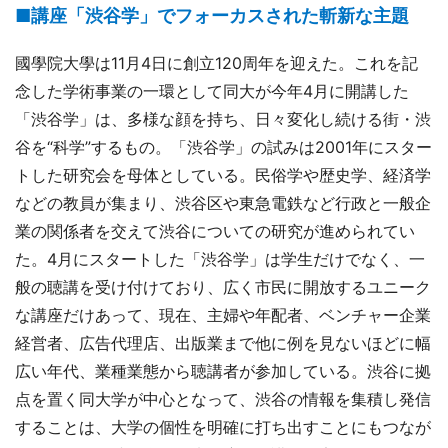
■講座「渋谷学」でフォーカスされた斬新な主題
國學院大學は11月4日に創立120周年を迎えた。これを記
念した学術事業の一環として同大が今年4月に開講した
「渋谷学」は、多様な顔を持ち、日々変化し続ける街・渋
谷を“科学”するもの。「渋谷学」の試みは2001年にスター
トした研究会を母体としている。民俗学や歴史学、経済学
などの教員が集まり、渋谷区や東急電鉄など行政と一般企
業の関係者を交えて渋谷についての研究が進められてい
た。4月にスタートした「渋谷学」は学生だけでなく、一
般の聴講を受け付けており、広く市民に開放するユニーク
な講座だけあって、現在、主婦や年配者、ベンチャー企業
経営者、広告代理店、出版業まで他に例を見ないほどに幅
広い年代、業種業態から聴講者が参加している。渋谷に拠
点を置く同大学が中心となって、渋谷の情報を集積し発信
することは、大学の個性を明確に打ち出すことにもつなが