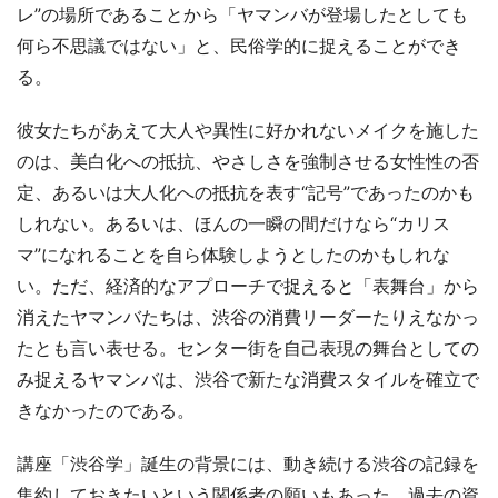
レ”の場所であることから「ヤマンバが登場したとしても
何ら不思議ではない」と、民俗学的に捉えることができ
る。
彼女たちがあえて大人や異性に好かれないメイクを施した
のは、美白化への抵抗、やさしさを強制させる女性性の否
定、あるいは大人化への抵抗を表す“記号”であったのかも
しれない。あるいは、ほんの一瞬の間だけなら“カリス
マ”になれることを自ら体験しようとしたのかもしれな
い。ただ、経済的なアプローチで捉えると「表舞台」から
消えたヤマンバたちは、渋谷の消費リーダーたりえなかっ
たとも言い表せる。センター街を自己表現の舞台としての
み捉えるヤマンバは、渋谷で新たな消費スタイルを確立で
きなかったのである。
講座「渋谷学」誕生の背景には、動き続ける渋谷の記録を
集約しておきたいという関係者の願いもあった。過去の資