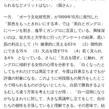
られるなどメリットはない」（掘さん）。
一方、「ポーラ文化研究所」が1999年10月に発刊した
「肌色をもっときれいにする本」では「美白とガングロ」
にページを割き、逸早くガングロに言及している。興味深
いのは、短大生と大学生に行ったアンケートの結果。黒い
肌の利点として（1）健康的に見える63％ （2）個性的
にできる15％ （3）欠点を隠す11％ （4）若く見られ
る4％ となっている。さらに「欠点を隠す」に触れ、ガ
ングロに傾斜する女性の心理を分析する。「白くなったと
してもそれだけでは満足できず、今度は目鼻立ちまでもが
評価の対象になる。このように何段階もの努力をしたとこ
ろで得られるものが少ないとしたら、白肌で勝負するより
もむしろ違う方策を考えたほうが得」、「白一辺倒になり
がちなまわりに対して、大きな異議申し立てをして、自分
たちの個性を主張していると理解できる。その意味で、結