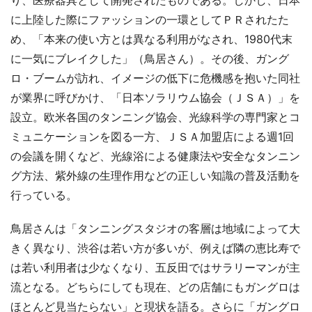
り、医療器具として開発されたものである。しかし、日本
に上陸した際にファッションの一環としてＰＲされたた
め、「本来の使い方とは異なる利用がなされ、1980代末
に一気にブレイクした」（鳥居さん）。その後、ガング
ロ・ブームが訪れ、イメージの低下に危機感を抱いた同社
が業界に呼びかけ、「日本ソラリウム協会（ＪＳＡ）」を
設立。欧米各国のタンニング協会、光線科学の専門家とコ
ミュニケーションを図る一方、ＪＳＡ加盟店による週1回
の会議を開くなど、光線浴による健康法や安全なタンニン
グ方法、紫外線の生理作用などの正しい知識の普及活動を
行っている。
鳥居さんは「タンニングスタジオの客層は地域によって大
きく異なり、渋谷は若い方が多いが、例えば隣の恵比寿で
は若い利用者は少なくなり、五反田ではサラリーマンが主
流となる。どちらにしても現在、どの店舗にもガングロは
ほとんど見当たらない」と現状を語る。さらに「ガングロ