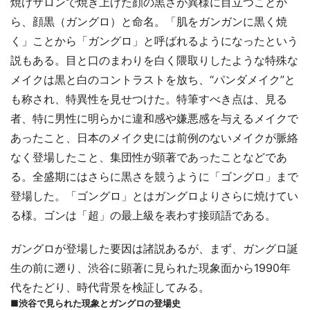
焼けサロンで焼き上げた顔の黒さが異様に目立つことか
ら、顔黒（ガングロ）と命名。「肌をガンガンに黒く焼
く」ことから「ガングロ」と呼ばれるようになったという
説もある。目と口のまわりを白く隈取りしたような特殊な
メイクは黒と白のコントラストを放ち、“パンダメイク”と
も称され、特異性を見せつけた。特筆すべき点は、見る
者、特に男性に明らかに違和感や嫌悪感を与えるメイクで
あったこと、日本のメイク史には前例のないメイクが脈絡
なく登場したこと、集団性が顕著であったことなどであ
る。全盛期にはさらに黒さを競うように「ゴングロ」まで
登場した。「ゴングロ」とはガングロよりさらに焼けてい
る様。ゴンは「超」の最上級を表わす接頭語である。
ガングロが登場した要因は諸説あるが、まず、ガングロ誕
生の前に遡り、渋谷に顕著に見られた現象面から1990年
代をたどり、時代背景を検証してみる。
■渋谷で見られた現象とガングロの登場史