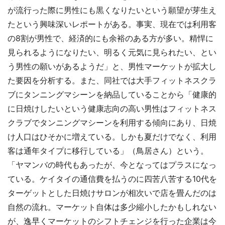
が流行った際に男性にも黒くなりたいという願望が芽生え
たという興味深いレポートがある。事実、現在では利用客
の8割が男性で、経済的にも余裕のある方が多い。精悍に
見られるようになりたい、明るく元気に見られたい、とい
う男性の願いがあるようだ」と、男性マーケットが拡大し
た要因を分析する。また、同社では大手フィットネスクラ
ブにタンニングマシーンを納品していることから「健康的
に日焼けしたいという健康志向の高い男性はフィットネス
クラブでタンニングマシーンを利用する傾向にあり、日焼
け人口はひそかに増えている。しかも夏だけでなく、利用
客は通年タイプに移行している」（鳥居さん）という。
「ヤマンバの時代もあったが、今となってはプラスになっ
ている。ケイタイの通信費を払うのに四苦八苦する10代を
ターゲットとした日焼けサロンが相次いで店を畳んだのは
自然の流れ。マーケット自体は多少縮小したかもしれない
が、逸早くマーケットのシフトチェンジを行った企業は今