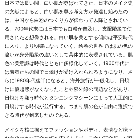
日本では長い間、白い肌が尊ばれてきた。日本のメイク史
の文献によると、白い肌を尊ぶ考え方が発達し始めたの
は、中国から白粉のつくり方が伝わって以降とされてい
る。700年代末には日本でも白粉が普及し、支配階級で使
用されたと想像される。白い肌を美とする傾向は平安時代
に入り、より明確になっていく。絵巻の世界では肌の色の
違いが身分階級の違いとして具体的に表現されている。肌
色の美意識は時代とともに多様化していく。1960年代に
は若者たちの間で日焼けが受け入れられるようになり、さ
らに1980年代後半になると、海外旅行が一般化し、日焼
けに優越感がなくなったことや紫外線の問題などがあり、
日焼けを嫌う時代とタンニングマシーンによって人工的に
日焼けする時代が並行する。つまり肌の色が自由に選択で
きる時代が到来したのである。
メイクを核に据えてファッションやボディ、表情など様々