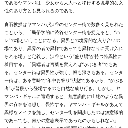
であるヤマンバは、少女から大人へと移行する境界的な女
性のあり方とも見られるのである。
倉石教授はヤマンバが渋谷のセンター街で数多く見られた
ことから、「民俗学的に渋谷センター街を捉えると、“ハ
レ”の場ということになる。異界との境界的な入り合いの
場であり、異界の者で異様であっても異様なりに受け入れ
られる場」と定義し、渋谷という“盛り場”が持つ特異性に
着目する。「異端者は言葉を変えれば“かぶき者”でもあ
る。センター街は異界性が強く、幅も深さもある。センタ
ー街は、ある意味で“年中お祭り”状態であるから、“かぶき
者”が普段から登場するのも自然な成り行き。しかし、ヤ
マンバ・ギャルに遭遇すると、無意識的に山姥のような異
界の存在を連想し、畏怖する。ヤマンバ・ギャルがあえて
異様なメイクを施し、センター街を闊歩したのは無意識的
であっても、何かの意志表示であったのかもしれない」