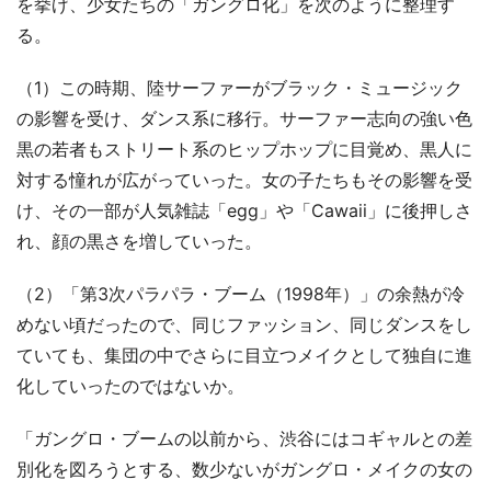
を挙げ、少女たちの「ガングロ化」を次のように整理す
る。
（1）この時期、陸サーファーがブラック・ミュージック
の影響を受け、ダンス系に移行。サーファー志向の強い色
黒の若者もストリート系のヒップホップに目覚め、黒人に
対する憧れが広がっていった。女の子たちもその影響を受
け、その一部が人気雑誌「egg」や「Cawaii」に後押しさ
れ、顔の黒さを増していった。
（2）「第3次パラパラ・ブーム（1998年）」の余熱が冷
めない頃だったので、同じファッション、同じダンスをし
ていても、集団の中でさらに目立つメイクとして独自に進
化していったのではないか。
「ガングロ・ブームの以前から、渋谷にはコギャルとの差
別化を図ろうとする、数少ないがガングロ・メイクの女の