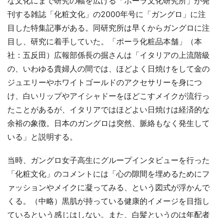
な文化にまで研究の幅を広げる「ポーラ文化研究所」が発
刊する雑誌「化粧文化」の2000年号に「ガングロ」に注
目した特集記事がある。同研究所は早くからガングロに注
目し、研究に着手していた。「ポーラ化粧品本舗」（本
社：五反田）広報部係長の掘さんは「イタリアの上流階級
の、いわゆる貴婦人の間では、ほどよく日焼けをして金の
ジュエリーやホワイトゴールドのアクセサリーを身につ
け、白いリップやアイシャドーをほどこすメイクが流行っ
たことがあるが、イタリアではほどよい日焼けは経済的な
余裕の象徴。日本のガングロは突然、脈絡もなく発生して
いる」と説明する。
当時、ガングロ女子高生にグループインタビューを行った
「化粧文化」のコメントには「心の隙間を埋めるためにフ
ァッションやメイクに凝ってみる、という図式が浮かんで
くる。（中略）黒肌が持っている健康的イメージを目指し
ているという感じはしない。また、白髪というのは年配者