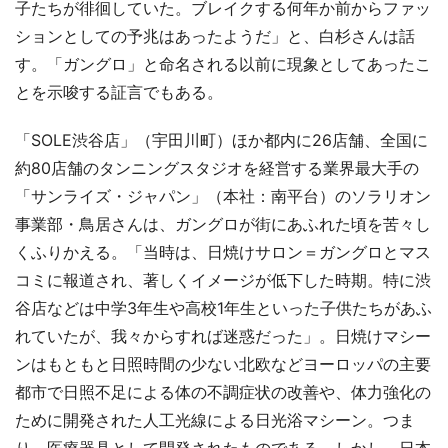
子たちが徘徊していた。ブレイクする何年か前からファッ
ションとしての予兆はあったようだ」と、白杉さんは話
す。「ガングロ」と命名される以前に現象としてあったこ
とを示唆する証言でもある。
「SOLE渋谷店」（宇田川町）ほか都内に26店舗、全国に
約80店舗のタンニングスタジオを経営する業界最大手の
「サンライズ・ジャパン」（本社：南平台）のソラリオン
事業部・鳥居さんは、ガングロが街にあふれた頃を苦々し
くふりかえる。「当時は、日焼けサロン＝ガングロとマス
コミに報道され、著しくイメージが低下した時期。特に渋
谷店などは中学3年生や高校1年生といった子供たちがあふ
れていたが、我々からすれば迷惑だった」。日焼けマシー
ンはもともと日照時間の少ない北欧などヨーロッパの主要
都市で日照不足による体の不調症状の改善や、体力強化の
ために開発された人工光線による日光浴マシーン。つま