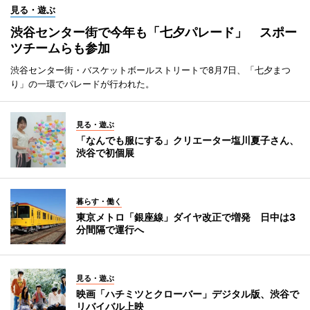
見る・遊ぶ
渋谷センター街で今年も「七夕パレード」 スポー
ツチームらも参加
渋谷センター街・バスケットボールストリートで8月7日、「七夕まつ
り」の一環でパレードが行われた。
見る・遊ぶ
「なんでも服にする」クリエーター塩川夏子さん、
渋谷で初個展
暮らす・働く
東京メトロ「銀座線」ダイヤ改正で増発 日中は3
分間隔で運行へ
見る・遊ぶ
映画「ハチミツとクローバー」デジタル版、渋谷で
リバイバル上映