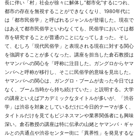
長に伴い「村」社会が徐々に解体し“都市化”するにつれ、
都市の存在を無視することができなくなり、1980年代に
は「都市民俗学」と呼ばれるジャンルが登場した。現在で
はあえて都市民俗学といわなくても、民俗学においては都
市を研究することが普通のことになってしまった。そし
て、むしろ「現代民俗学」と表現される現在に対する関心
を強調することが多くなった。講座を担当した倉石教授は
ヤマンバへの関心を「呼称に注目した。ガングロからヤマ
ンバへと呼称が移行し、そこに民俗学的意味を見出した。
ヤマンバへの関心は、ガングロ・ブームが去った今日では
なく、ブーム当時から持ち続けていた」と説明する。大学
の講座といえばアカデミックなタイトルが多いが、「渋谷
学」は渋谷を対象としているだけに今日的テーマが多く、
タイトルだけを見てもビジネスマンや業界関係者にも興味
深い。倉石教授の講座は特に伝承の山姥とヤマンバ・ギャ
ルとの共通点や渋谷センター街に「異界性」を発見するな