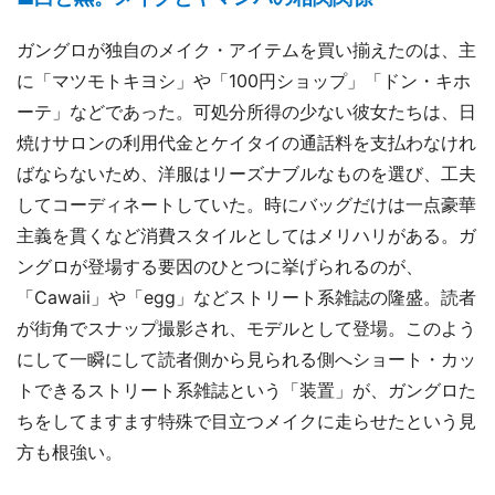
ガングロが独自のメイク・アイテムを買い揃えたのは、主
に「マツモトキヨシ」や「100円ショップ」「ドン・キホ
ーテ」などであった。可処分所得の少ない彼女たちは、日
焼けサロンの利用代金とケイタイの通話料を支払わなけれ
ばならないため、洋服はリーズナブルなものを選び、工夫
してコーディネートしていた。時にバッグだけは一点豪華
主義を貫くなど消費スタイルとしてはメリハリがある。ガ
ングロが登場する要因のひとつに挙げられるのが、
「Cawaii」や「egg」などストリート系雑誌の隆盛。読者
が街角でスナップ撮影され、モデルとして登場。このよう
にして一瞬にして読者側から見られる側へショート・カッ
トできるストリート系雑誌という「装置」が、ガングロた
ちをしてますます特殊で目立つメイクに走らせたという見
方も根強い。