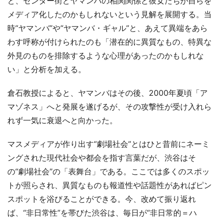
と、センター街とヤマンバの相関関係と彼女たちが自らを
メディア化したのかもしれないという見解を展開する。当
時“ヤマンバ”や“ヤマンバ・ギャル”と、あえて異端をあら
わす呼称が付けられたのも「潜在的に異質なもの、特異な
外見のものを排除するような心理があったのかもしれな
い」と分析を加える。
倉石教授によると、ヤマンバはその後、2000年夏頃「ア
マゾネス」へと発展を遂げるが、その攻撃性が受け入れら
れず一気に衰退へと向かった。
マスメディアが作り出す“劇場社会”とはひと昔前にネーミ
ングされた現代社会や都会を指す言葉だが、渋谷はそ
の“劇場社会”の「表舞台」である。ここでは多くのスポッ
トが照らされ、異質なものも報道性や話題性があればピン
スポットを浴びることができる。今、改めて振り返れ
ば、“非日常性”を帯びた渋谷は、毎日が“非日常的＝ハ