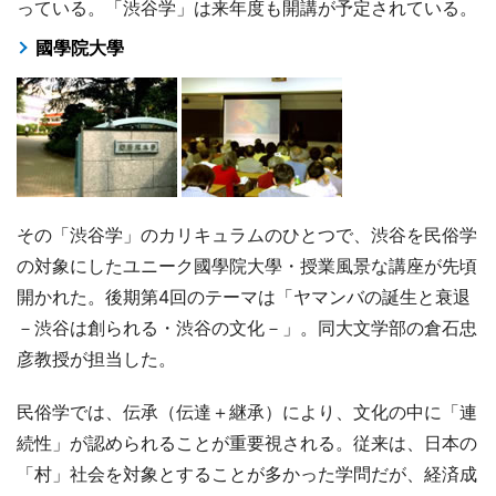
っている。「渋谷学」は来年度も開講が予定されている。
國學院大學
その「渋谷学」のカリキュラムのひとつで、渋谷を民俗学
の対象にしたユニーク國學院大學・授業風景な講座が先頃
開かれた。後期第4回のテーマは「ヤマンバの誕生と衰退
－渋谷は創られる・渋谷の文化－」。同大文学部の倉石忠
彦教授が担当した。
民俗学では、伝承（伝達＋継承）により、文化の中に「連
続性」が認められることが重要視される。従来は、日本の
「村」社会を対象とすることが多かった学問だが、経済成