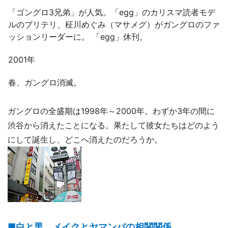
「ゴングロ3兄弟」が人気。「egg」のカリスマ読者モデ
ルのブリテリ、柾川めぐみ（マサメグ）がガングロのファ
ッションリーダーに。 「egg」休刊。
2001年
春、ガングロ消滅。
ガングロの全盛期は1998年～2000年。わずか3年の間に
渋谷から消えたことになる。果たして彼女たちはどのよう
にして誕生し、どこへ消えたのだろうか。
■白と黒。メイクとヤマンバの相関関係