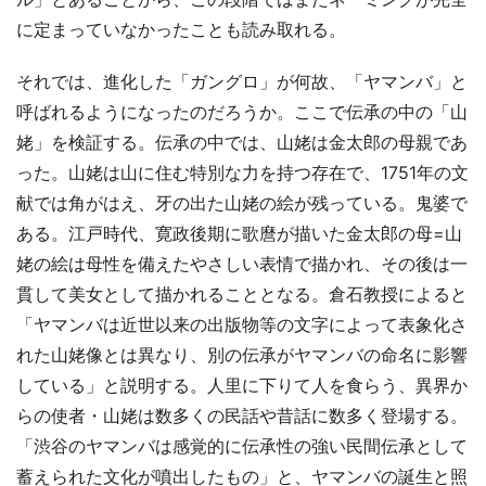
に定まっていなかったことも読み取れる。
それでは、進化した「ガングロ」が何故、「ヤマンバ」と
呼ばれるようになったのだろうか。ここで伝承の中の「山
姥」を検証する。伝承の中では、山姥は金太郎の母親であ
った。山姥は山に住む特別な力を持つ存在で、1751年の文
献では角がはえ、牙の出た山姥の絵が残っている。鬼婆で
ある。江戸時代、寛政後期に歌麿が描いた金太郎の母=山
姥の絵は母性を備えたやさしい表情で描かれ、その後は一
貫して美女として描かれることとなる。倉石教授によると
「ヤマンバは近世以来の出版物等の文字によって表象化さ
れた山姥像とは異なり、別の伝承がヤマンバの命名に影響
している」と説明する。人里に下りて人を食らう、異界か
らの使者・山姥は数多くの民話や昔話に数多く登場する。
「渋谷のヤマンバは感覚的に伝承性の強い民間伝承として
蓄えられた文化が噴出したもの」と、ヤマンバの誕生と照