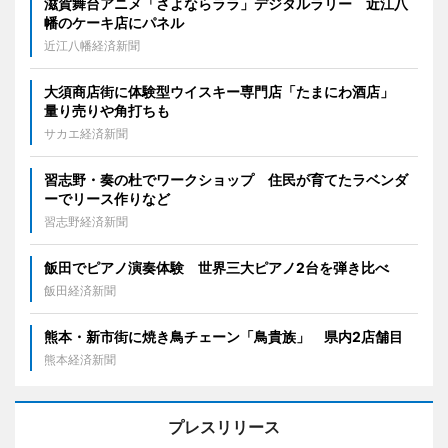
滋賀舞台アニメ「さよならララ」デジタルラリー 近江八
幡のケーキ店にパネル
近江八幡経済新聞
大須商店街に体験型ウイスキー専門店「たまにわ酒店」
量り売りや角打ちも
サカエ経済新聞
習志野・奏の杜でワークショップ 住民が育てたラベンダ
ーでリース作りなど
習志野経済新聞
飯田でピアノ演奏体験 世界三大ピアノ2台を弾き比べ
飯田経済新聞
熊本・新市街に焼き鳥チェーン「鳥貴族」 県内2店舗目
熊本経済新聞
プレスリリース