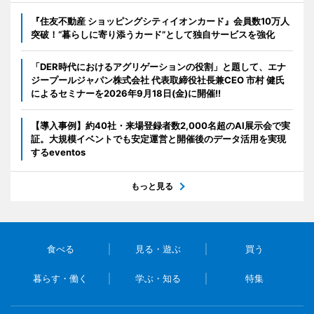
『住友不動産 ショッピングシティイオンカード』会員数10万人
突破！“暮らしに寄り添うカード”として独自サービスを強化
「DER時代におけるアグリゲーションの役割」と題して、エナ
ジープールジャパン株式会社 代表取締役社長兼CEO 市村 健氏
によるセミナーを2026年9月18日(金)に開催!!
【導入事例】約40社・来場登録者数2,000名超のAI展示会で実
証。大規模イベントでも安定運営と開催後のデータ活用を実現
するeventos
もっと見る
食べる
見る・遊ぶ
買う
暮らす・働く
学ぶ・知る
特集