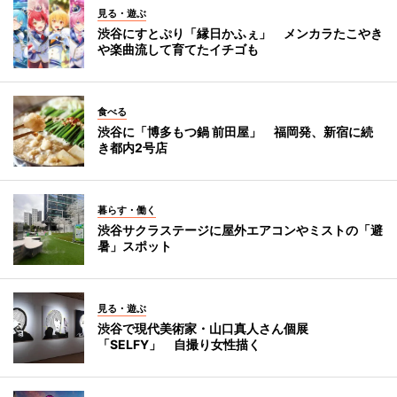
見る・遊ぶ
渋谷にすとぷり「縁日かふぇ」 メンカラたこやき
や楽曲流して育てたイチゴも
食べる
渋谷に「博多もつ鍋 前田屋」 福岡発、新宿に続
き都内2号店
暮らす・働く
渋谷サクラステージに屋外エアコンやミストの「避
暑」スポット
見る・遊ぶ
渋谷で現代美術家・山口真人さん個展
「SELFY」 自撮り女性描く