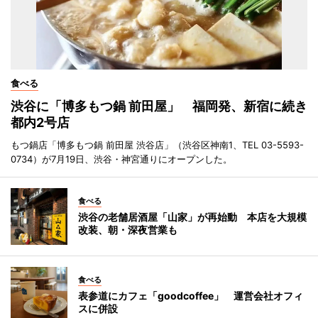
食べる
渋谷に「博多もつ鍋 前田屋」 福岡発、新宿に続き
都内2号店
もつ鍋店「博多もつ鍋 前田屋 渋谷店」（渋谷区神南1、TEL 03-5593-
0734）が7月19日、渋谷・神宮通りにオープンした。
食べる
渋谷の老舗居酒屋「山家」が再始動 本店を大規模
改装、朝・深夜営業も
食べる
表参道にカフェ「goodcoffee」 運営会社オフィ
スに併設