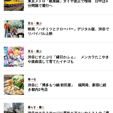
東京メトロ「銀座線」ダイヤ改正で増発 日中は3
分間隔で運行へ
見る・遊ぶ
映画「ハチミツとクローバー」デジタル版、渋谷で
リバイバル上映
見る・遊ぶ
渋谷にすとぷり「縁日かふぇ」 メンカラたこやき
や楽曲流して育てたイチゴも
食べる
渋谷に「博多もつ鍋 前田屋」 福岡発、新宿に続
き都内2号店
暮らす・働く
渋谷サクラステージに屋外エアコンやミストの「避