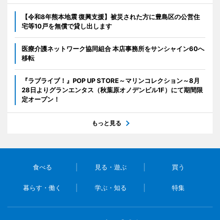
【令和8年熊本地震 復興支援】被災された方に豊島区の公営住
宅等10戸を無償で貸し出します
医療介護ネットワーク協同組合 本店事務所をサンシャイン60へ
移転
『ラブライブ！』POP UP STORE～マリンコレクション～8月
28日よりグランエンタス（秋葉原オノデンビル1F）にて期間限
定オープン！
もっと見る
食べる
見る・遊ぶ
買う
暮らす・働く
学ぶ・知る
特集