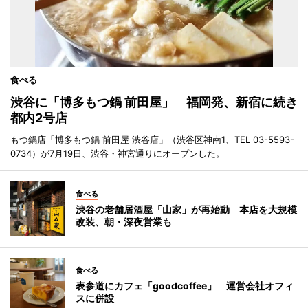
食べる
渋谷に「博多もつ鍋 前田屋」 福岡発、新宿に続き
都内2号店
もつ鍋店「博多もつ鍋 前田屋 渋谷店」（渋谷区神南1、TEL 03-5593-
0734）が7月19日、渋谷・神宮通りにオープンした。
食べる
渋谷の老舗居酒屋「山家」が再始動 本店を大規模
改装、朝・深夜営業も
食べる
表参道にカフェ「goodcoffee」 運営会社オフィ
スに併設