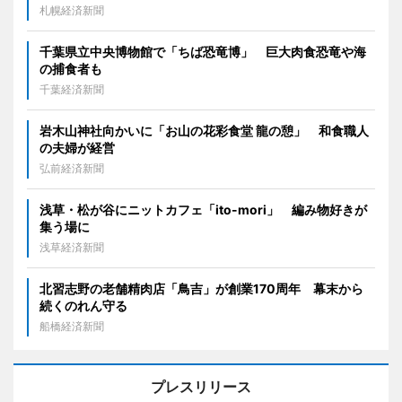
札幌経済新聞
千葉県立中央博物館で「ちば恐竜博」 巨大肉食恐竜や海
の捕食者も
千葉経済新聞
岩木山神社向かいに「お山の花彩食堂 龍の憩」 和食職人
の夫婦が経営
弘前経済新聞
浅草・松が谷にニットカフェ「ito-mori」 編み物好きが
集う場に
浅草経済新聞
北習志野の老舗精肉店「鳥吉」が創業170周年 幕末から
続くのれん守る
船橋経済新聞
プレスリリース