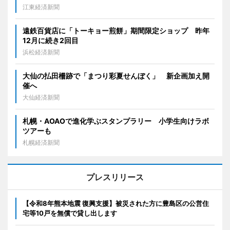
江東経済新聞
遠鉄百貨店に「トーキョー煎餅」期間限定ショップ 昨年
12月に続き2回目
浜松経済新聞
大仙の払田柵跡で「まつり彩夏せんぼく」 新企画加え開
催へ
大仙経済新聞
札幌・AOAOで進化学ぶスタンプラリー 小学生向けラボ
ツアーも
札幌経済新聞
プレスリリース
【令和8年熊本地震 復興支援】被災された方に豊島区の公営住
宅等10戸を無償で貸し出します