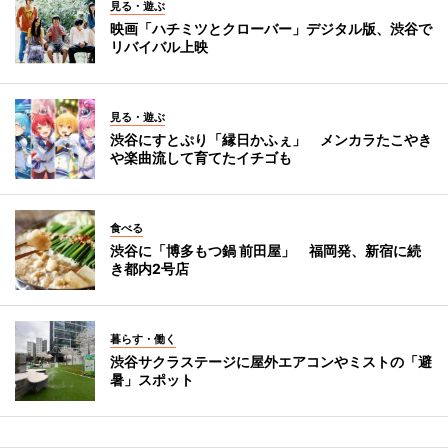
見る・遊ぶ
映画「ハチミツとクローバー」デジタル版、渋谷で
リバイバル上映
見る・遊ぶ
渋谷にすとぷり「縁日かふぇ」 メンカラたこやき
や楽曲流して育てたイチゴも
食べる
渋谷に「博多もつ鍋 前田屋」 福岡発、新宿に続
き都内2号店
暮らす・働く
渋谷サクラステージに屋外エアコンやミストの「避
暑」スポット