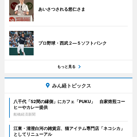
あいさつされる悠仁さま
プロ野球・西武２―５ソフトバンク
もっと見る
みん経トピックス
八千代「52間の縁側」にカフェ「PUKU」 自家焙煎コー
ヒーやカレー提供
船橋経済新聞
江東・清澄白河の雑貨店、猫アイテム専門店「ネコシカ」
としてリニューアル