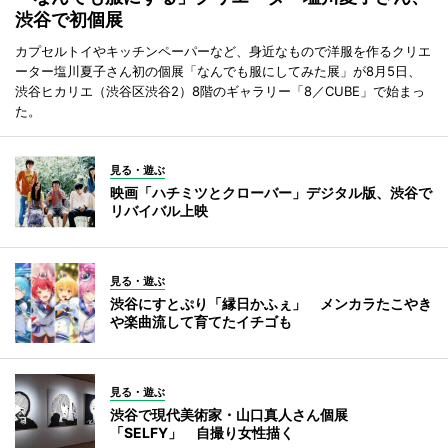
渋谷で初個展
カプセルトイやキッチンペーパーなど、身近なもので洋服を作るクリエ
ーター塩川夏子さん初の個展「なんでも服にしてみた展」が8月5日、
渋谷ヒカリエ（渋谷区渋谷2）8階のギャラリー「8／CUBE」で始まっ
た。
見る・遊ぶ
映画「ハチミツとクローバー」デジタル版、渋谷で
リバイバル上映
見る・遊ぶ
渋谷にすとぷり「縁日かふぇ」 メンカラたこやき
や楽曲流して育てたイチゴも
見る・遊ぶ
渋谷で現代美術家・山口真人さん個展
「SELFY」 自撮り女性描く