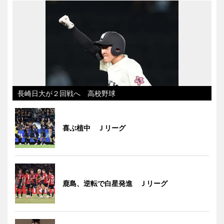
長崎日大が２回戦へ 高校野球
喜ぶ植中 Ｊリーグ
鹿島、逆転で白星発進 Ｊリーグ