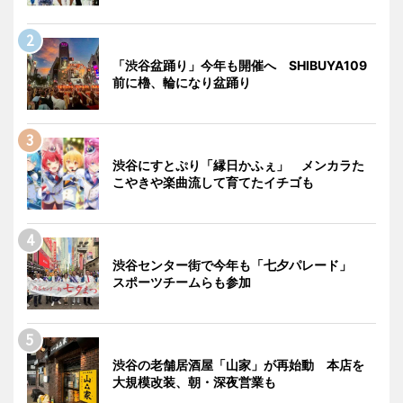
「渋谷盆踊り」今年も開催へ SHIBUYA109
前に櫓、輪になり盆踊り
渋谷にすとぷり「縁日かふぇ」 メンカラた
こやきや楽曲流して育てたイチゴも
渋谷センター街で今年も「七夕パレード」
スポーツチームらも参加
渋谷の老舗居酒屋「山家」が再始動 本店を
大規模改装、朝・深夜営業も