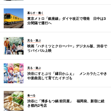
暮らす・働く
東京メトロ「銀座線」ダイヤ改正で増発 日中は3
分間隔で運行へ
見る・遊ぶ
映画「ハチミツとクローバー」デジタル版、渋谷で
リバイバル上映
見る・遊ぶ
渋谷にすとぷり「縁日かふぇ」 メンカラたこやき
や楽曲流して育てたイチゴも
食べる
渋谷に「博多もつ鍋 前田屋」 福岡発、新宿に続
き都内2号店