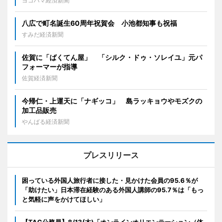
ヨコハマ経済新聞
八広で町名誕生60周年祝賀会 小池都知事も祝福
すみだ経済新聞
佐賀に「ばくてん屋」 「シルク・ドゥ・ソレイユ」元パ
フォーマーが指導
佐賀経済新聞
今帰仁・上運天に「ナギッコ」 島ラッキョウやモズクの
加工品販売
やんばる経済新聞
プレスリリース
困っている外国人旅行者に接した・見かけた会員の95.6％が
「助けたい」日本滞在経験のある外国人講師の95.7％は「もっ
と気軽に声をかけてほしい」
【TAC公務員】8/13(木)「オンラインオリエンテーション（体