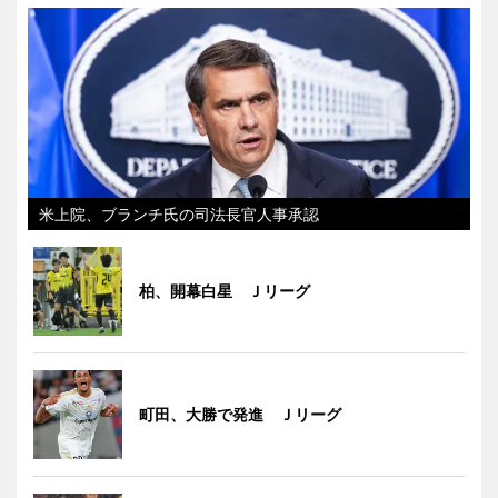
米上院、ブランチ氏の司法長官人事承認
柏、開幕白星 Ｊリーグ
町田、大勝で発進 Ｊリーグ