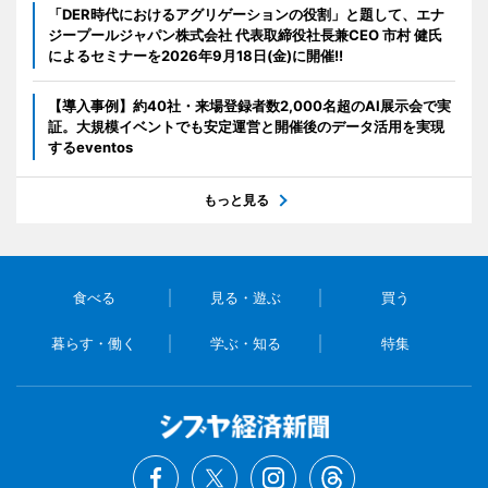
「DER時代におけるアグリゲーションの役割」と題して、エナ
ジープールジャパン株式会社 代表取締役社長兼CEO 市村 健氏
によるセミナーを2026年9月18日(金)に開催!!
【導入事例】約40社・来場登録者数2,000名超のAI展示会で実
証。大規模イベントでも安定運営と開催後のデータ活用を実現
するeventos
もっと見る
食べる
見る・遊ぶ
買う
暮らす・働く
学ぶ・知る
特集