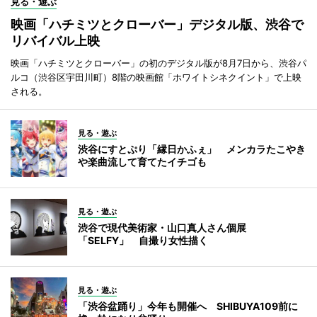
見る・遊ぶ
映画「ハチミツとクローバー」デジタル版、渋谷で
リバイバル上映
映画「ハチミツとクローバー」の初のデジタル版が8月7日から、渋谷パ
ルコ（渋谷区宇田川町）8階の映画館「ホワイトシネクイント」で上映
される。
見る・遊ぶ
渋谷にすとぷり「縁日かふぇ」 メンカラたこやき
や楽曲流して育てたイチゴも
見る・遊ぶ
渋谷で現代美術家・山口真人さん個展
「SELFY」 自撮り女性描く
見る・遊ぶ
「渋谷盆踊り」今年も開催へ SHIBUYA109前に