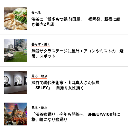
食べる
渋谷に「博多もつ鍋 前田屋」 福岡発、新宿に続
き都内2号店
暮らす・働く
渋谷サクラステージに屋外エアコンやミストの「避
暑」スポット
見る・遊ぶ
渋谷で現代美術家・山口真人さん個展
「SELFY」 自撮り女性描く
見る・遊ぶ
「渋谷盆踊り」今年も開催へ SHIBUYA109前に
櫓、輪になり盆踊り