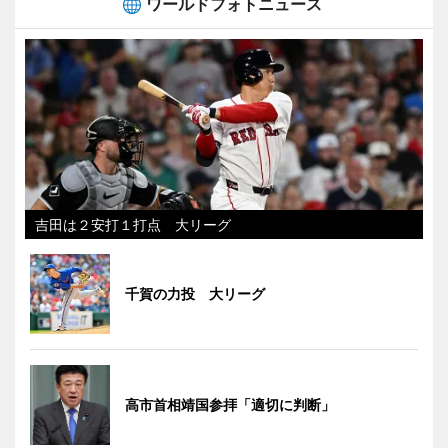
ワールドフォトニュース
吉田は２安打１打点 大リーグ
千賀の力投 大リーグ
高市首相靖国参拝「適切に判断」