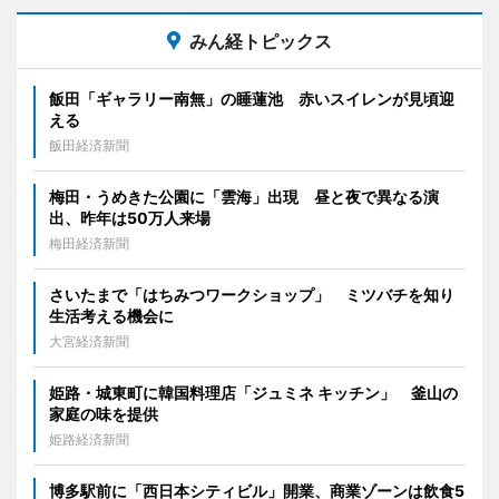
みん経トピックス
飯田「ギャラリー南無」の睡蓮池 赤いスイレンが見頃迎
える
飯田経済新聞
梅田・うめきた公園に「雲海」出現 昼と夜で異なる演
出、昨年は50万人来場
梅田経済新聞
さいたまで「はちみつワークショップ」 ミツバチを知り
生活考える機会に
大宮経済新聞
姫路・城東町に韓国料理店「ジュミネ キッチン」 釜山の
家庭の味を提供
姫路経済新聞
博多駅前に「西日本シティビル」開業、商業ゾーンは飲食5