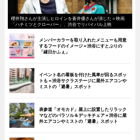
櫻井翔さんが主演しヒロインを蒼井優さんが演じた＝映画
「ハチミツとクローバー」、渋谷でリバイバル上映
メンバーカラーを取り入れたメニューも用意
するフードのイメージ＝渋谷にすとぷりの
「縁日かふぇ」
イベント名の看板を付けた風車が回るスポッ
トも＝渋谷サクラステージに屋外エアコンや
ミストの「避暑」スポット
表参道「オモカド」屋上に設置したリラック
マなどのパラソル＆デッキチェア＝渋谷に屋
外エアコンやミストの「避暑」スポット