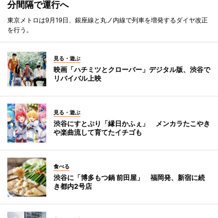
分間隔で運行へ
東京メトロは9月19日、銀座線と丸ノ内線で列車を増発するダイヤ改正
を行う。
見る・遊ぶ
映画「ハチミツとクローバー」デジタル版、渋谷で
リバイバル上映
見る・遊ぶ
渋谷にすとぷり「縁日かふぇ」 メンカラたこやき
や楽曲流して育てたイチゴも
食べる
渋谷に「博多もつ鍋 前田屋」 福岡発、新宿に続
き都内2号店