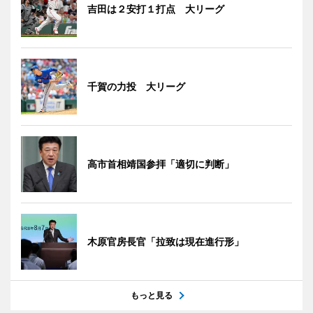
吉田は２安打１打点 大リーグ
千賀の力投 大リーグ
高市首相靖国参拝「適切に判断」
木原官房長官「拉致は現在進行形」
もっと見る