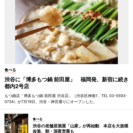
食べる
渋谷に「博多もつ鍋 前田屋」 福岡発、新宿に続き
都内2号店
もつ鍋店「博多もつ鍋 前田屋 渋谷店」（渋谷区神南1、TEL 03-5593-
0734）が7月19日、渋谷・神宮通りにオープンした。
食べる
渋谷の老舗居酒屋「山家」が再始動 本店を大規模
改装、朝・深夜営業も