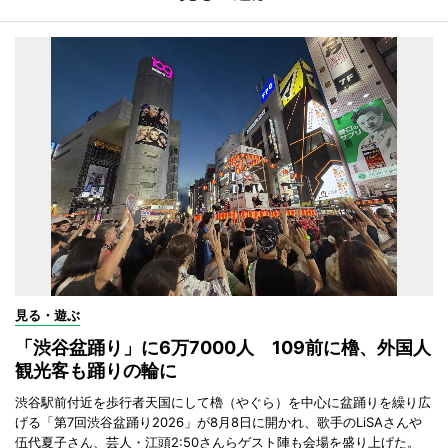
見る・遊ぶ
「渋谷盆踊り」に6万7000人 109前に櫓、外国人
観光客も踊りの輪に
渋谷駅前付近を歩行者天国にして櫓（やぐら）を中心に盆踊りを繰り広
げる「第7回渋谷盆踊り2026」が8月8日に開かれ、歌手のLiSAさんや
伍代夏子さん、芸人・江頭2:50さんらゲスト陣も会場を盛り上げた。