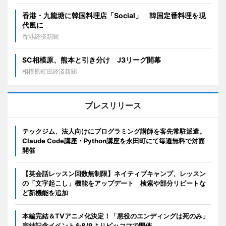
香港・九龍塘に韓国料理店「Social」 韓国定番料理を現
代風に
香港経済新聞
SC相模原、熊本と引き分け J3リーグ開幕
相模原町田経済新聞
プレスリリース
テックジム、法人向けにプログラミング講師を客先常駐派遣。
Claude Code講座・Python講座を永田町にて毎週無料で対面
開催
【英会話レッスン回数無制限】ネイティブキャンプ、レッスン
の「文字起こし」機能をアップデート 検索や部分リピートな
ど新機能を追加
本編完結＆TVアニメ化決定！「悪役のエンディングは死のみ」
完結記念イベントを8/9よりピッコマで開催