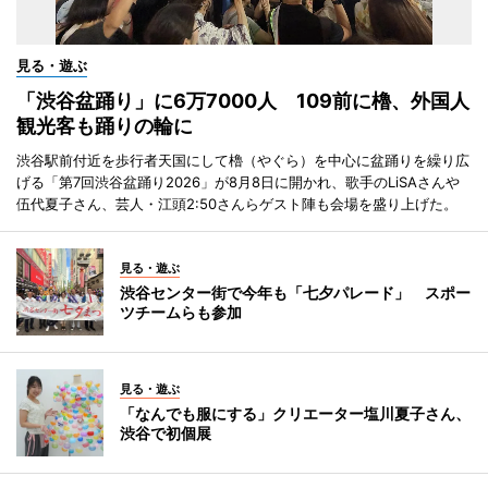
見る・遊ぶ
「渋谷盆踊り」に6万7000人 109前に櫓、外国人
観光客も踊りの輪に
渋谷駅前付近を歩行者天国にして櫓（やぐら）を中心に盆踊りを繰り広
げる「第7回渋谷盆踊り2026」が8月8日に開かれ、歌手のLiSAさんや
伍代夏子さん、芸人・江頭2:50さんらゲスト陣も会場を盛り上げた。
見る・遊ぶ
渋谷センター街で今年も「七夕パレード」 スポー
ツチームらも参加
見る・遊ぶ
「なんでも服にする」クリエーター塩川夏子さん、
渋谷で初個展