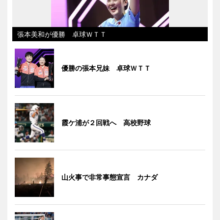
張本美和が優勝 卓球ＷＴＴ
優勝の張本兄妹 卓球ＷＴＴ
霞ケ浦が２回戦へ 高校野球
山火事で非常事態宣言 カナダ