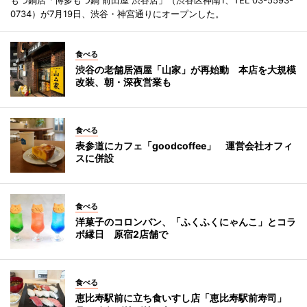
もつ鍋店「博多もつ鍋 前田屋 渋谷店」（渋谷区神南1、TEL 03-5593-
0734）が7月19日、渋谷・神宮通りにオープンした。
食べる
渋谷の老舗居酒屋「山家」が再始動 本店を大規模
改装、朝・深夜営業も
食べる
表参道にカフェ「goodcoffee」 運営会社オフィ
スに併設
食べる
洋菓子のコロンバン、「ふくふくにゃんこ」とコラ
ボ縁日 原宿2店舗で
食べる
恵比寿駅前に立ち食いすし店「恵比寿駅前寿司」