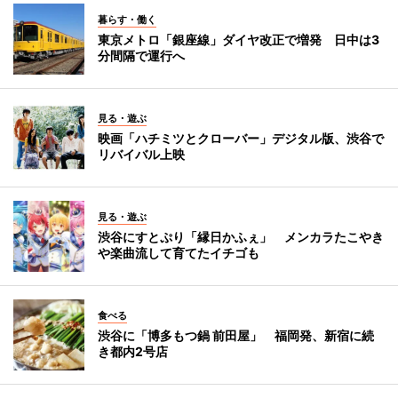
暮らす・働く
東京メトロ「銀座線」ダイヤ改正で増発 日中は3
分間隔で運行へ
見る・遊ぶ
映画「ハチミツとクローバー」デジタル版、渋谷で
リバイバル上映
見る・遊ぶ
渋谷にすとぷり「縁日かふぇ」 メンカラたこやき
や楽曲流して育てたイチゴも
食べる
渋谷に「博多もつ鍋 前田屋」 福岡発、新宿に続
き都内2号店