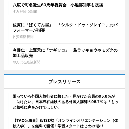
八広で町名誕生60周年祝賀会 小池都知事も祝福
すみだ経済新聞
佐賀に「ばくてん屋」 「シルク・ドゥ・ソレイユ」元パ
フォーマーが指導
佐賀経済新聞
今帰仁・上運天に「ナギッコ」 島ラッキョウやモズクの
加工品販売
やんばる経済新聞
プレスリリース
困っている外国人旅行者に接した・見かけた会員の95.6％が
「助けたい」日本滞在経験のある外国人講師の95.7％は「もっ
と気軽に声をかけてほしい」
【TAC公務員】8/13(木)「オンラインオリエンテーション（体
験入学）」を無料で開催！学習スタートはじめの1歩！