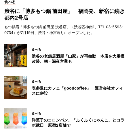
食べる
渋谷に「博多もつ鍋 前田屋」 福岡発、新宿に続き
都内2号店
もつ鍋店「博多もつ鍋 前田屋 渋谷店」（渋谷区神南1、TEL 03-5593-
0734）が7月19日、渋谷・神宮通りにオープンした。
食べる
渋谷の老舗居酒屋「山家」が再始動 本店を大規模
改装、朝・深夜営業も
食べる
表参道にカフェ「goodcoffee」 運営会社オフィ
スに併設
食べる
洋菓子のコロンバン、「ふくふくにゃんこ」とコラ
ボ縁日 原宿2店舗で