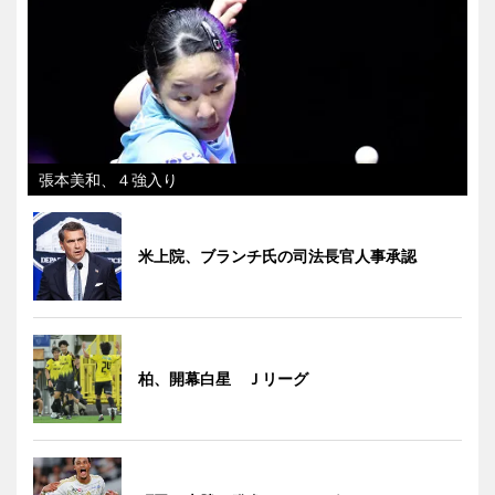
張本美和、４強入り
米上院、ブランチ氏の司法長官人事承認
柏、開幕白星 Ｊリーグ