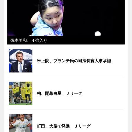
張本美和、４強入り
米上院、ブランチ氏の司法長官人事承認
柏、開幕白星 Ｊリーグ
町田、大勝で発進 Ｊリーグ