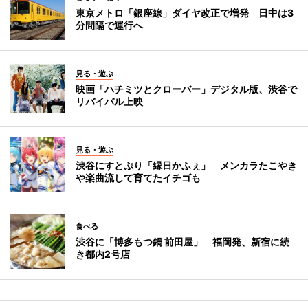
東京メトロ「銀座線」ダイヤ改正で増発 日中は3
分間隔で運行へ
見る・遊ぶ
映画「ハチミツとクローバー」デジタル版、渋谷で
リバイバル上映
見る・遊ぶ
渋谷にすとぷり「縁日かふぇ」 メンカラたこやき
や楽曲流して育てたイチゴも
食べる
渋谷に「博多もつ鍋 前田屋」 福岡発、新宿に続
き都内2号店