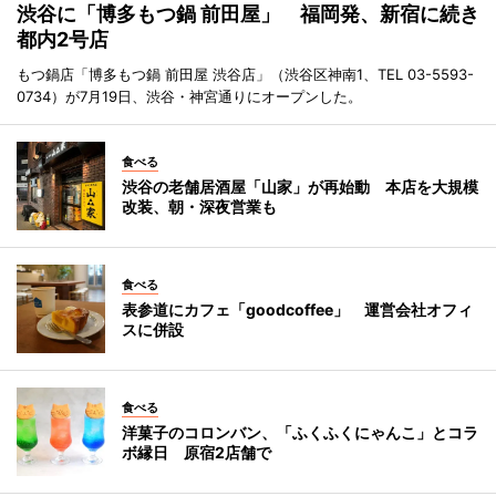
渋谷に「博多もつ鍋 前田屋」 福岡発、新宿に続き
都内2号店
もつ鍋店「博多もつ鍋 前田屋 渋谷店」（渋谷区神南1、TEL 03-5593-
0734）が7月19日、渋谷・神宮通りにオープンした。
食べる
渋谷の老舗居酒屋「山家」が再始動 本店を大規模
改装、朝・深夜営業も
食べる
表参道にカフェ「goodcoffee」 運営会社オフィ
スに併設
食べる
洋菓子のコロンバン、「ふくふくにゃんこ」とコラ
ボ縁日 原宿2店舗で