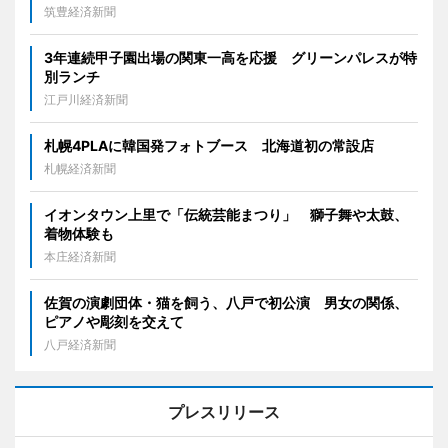
筑豊経済新聞
3年連続甲子園出場の関東一高を応援 グリーンパレスが特
別ランチ
江戸川経済新聞
札幌4PLAに韓国発フォトブース 北海道初の常設店
札幌経済新聞
イオンタウン上里で「伝統芸能まつり」 獅子舞や太鼓、
着物体験も
本庄経済新聞
佐賀の演劇団体・猫を飼う、八戸で初公演 男女の関係、
ピアノや彫刻を交えて
八戸経済新聞
プレスリリース