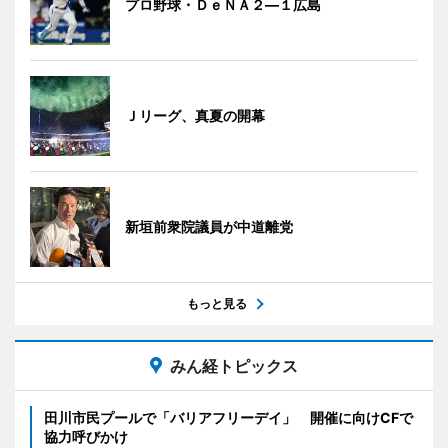
プロ野球・ＤｅＮＡ２―１広島
Ｊリーグ、真夏の開幕
新垣前衆院議員が中道離党
もっと見る
みん経トピックス
田川市民プールで「バリアフリーデイ」 開催に向けCFで
協力呼びかけ