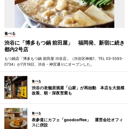
食べる
渋谷に「博多もつ鍋 前田屋」 福岡発、新宿に続き
都内2号店
もつ鍋店「博多もつ鍋 前田屋 渋谷店」（渋谷区神南1、TEL 03-5593-
0734）が7月19日、渋谷・神宮通りにオープンした。
食べる
渋谷の老舗居酒屋「山家」が再始動 本店を大規模
改装、朝・深夜営業も
食べる
表参道にカフェ「goodcoffee」 運営会社オフィ
スに併設