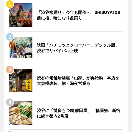
「渋谷盆踊り」今年も開催へ SHIBUYA109
前に櫓、輪になり盆踊り
映画「ハチミツとクローバー」デジタル版、
渋谷でリバイバル上映
渋谷の老舗居酒屋「山家」が再始動 本店を
大規模改装、朝・深夜営業も
渋谷に「博多もつ鍋 前田屋」 福岡発、新宿
に続き都内2号店