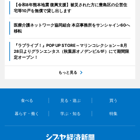
【令和8年熊本地震 復興支援】被災された方に豊島区の公営住
宅等10戸を無償で貸し出します
医療介護ネットワーク協同組合 本店事務所をサンシャイン60へ
移転
『ラブライブ！』POP UP STORE～マリンコレクション～8月
28日よりグランエンタス（秋葉原オノデンビル1F）にて期間限
定オープン！
もっと見る
食べる
見る・遊ぶ
買う
暮らす・働く
学ぶ・知る
特集