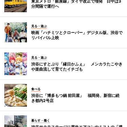
東京メトロ「銀座線」ダイヤ改正で増発 日中は3
分間隔で運行へ
見る・遊ぶ
映画「ハチミツとクローバー」デジタル版、渋谷で
リバイバル上映
見る・遊ぶ
渋谷にすとぷり「縁日かふぇ」 メンカラたこやき
や楽曲流して育てたイチゴも
食べる
渋谷に「博多もつ鍋 前田屋」 福岡発、新宿に続
き都内2号店
暮らす・働く
渋谷サクラステージに屋外エアコンやミストの「避