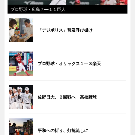
プロ野球・広島７―１１巨人
「デジポリス」普及呼び掛け
プロ野球・オリックス１―３楽天
佐野日大、２回戦へ 高校野球
平和への祈り、灯籠流しに