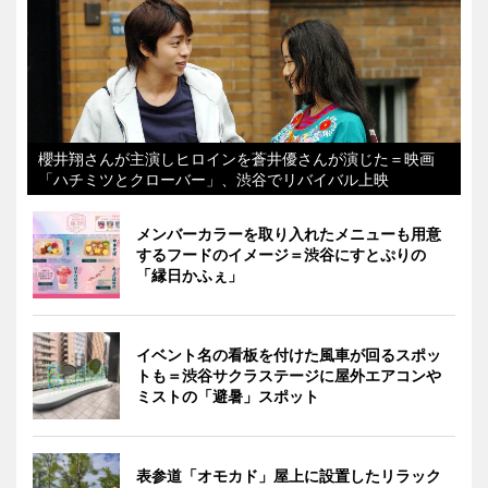
櫻井翔さんが主演しヒロインを蒼井優さんが演じた＝映画
「ハチミツとクローバー」、渋谷でリバイバル上映
メンバーカラーを取り入れたメニューも用意
するフードのイメージ＝渋谷にすとぷりの
「縁日かふぇ」
イベント名の看板を付けた風車が回るスポッ
トも＝渋谷サクラステージに屋外エアコンや
ミストの「避暑」スポット
表参道「オモカド」屋上に設置したリラック