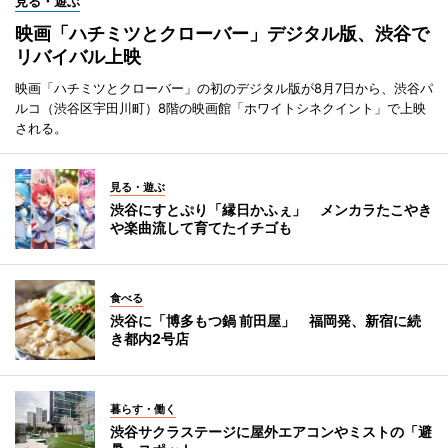
見る・遊ぶ
映画「ハチミツとクローバー」デジタル版、渋谷で
リバイバル上映
映画「ハチミツとクローバー」の初のデジタル版が8月7日から、渋谷パ
ルコ（渋谷区宇田川町）8階の映画館「ホワイトシネクイント」で上映
される。
見る・遊ぶ
渋谷にすとぷり「縁日かふぇ」 メンカラたこやき
や楽曲流して育てたイチゴも
食べる
渋谷に「博多もつ鍋 前田屋」 福岡発、新宿に続
き都内2号店
暮らす・働く
渋谷サクラステージに屋外エアコンやミストの「避