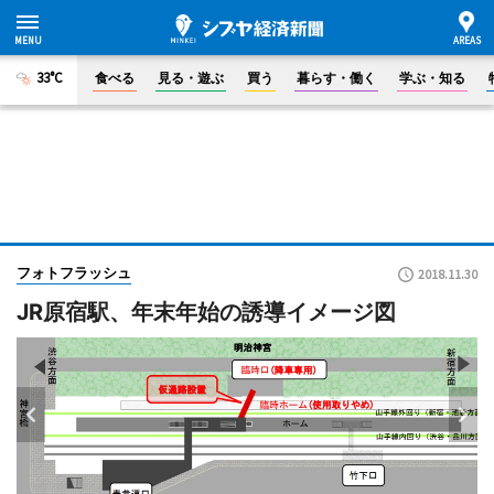
33°C
食べる
見る・遊ぶ
買う
暮らす・働く
学ぶ・知る
フォトフラッシュ
2018.11.30
JR原宿駅、年末年始の誘導イメージ図