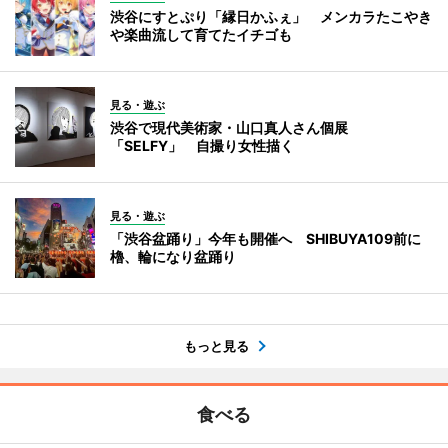
渋谷にすとぷり「縁日かふぇ」 メンカラたこやき
や楽曲流して育てたイチゴも
見る・遊ぶ
渋谷で現代美術家・山口真人さん個展
「SELFY」 自撮り女性描く
見る・遊ぶ
「渋谷盆踊り」今年も開催へ SHIBUYA109前に
櫓、輪になり盆踊り
もっと見る
食べる