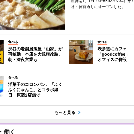
区神南1、TEL 03-5593-0734）が
谷・神宮通りにオープンした。
食べる
食べる
渋谷の老舗居酒屋「山家」が
表参道にカフェ
再始動 本店を大規模改装、
「goodcoffee
朝・深夜営業も
オフィスに併設
食べる
洋菓子のコロンバン、「ふく
ふくにゃんこ」とコラボ縁
日 原宿2店舗で
もっと見る
・働く