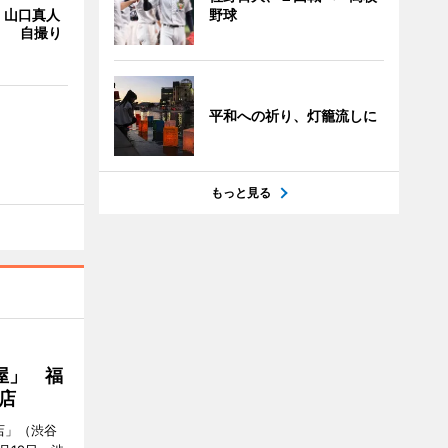
・山口真人
野球
Y」 自撮り
平和への祈り、灯籠流しに
もっと見る
屋」 福
店
店」（渋谷