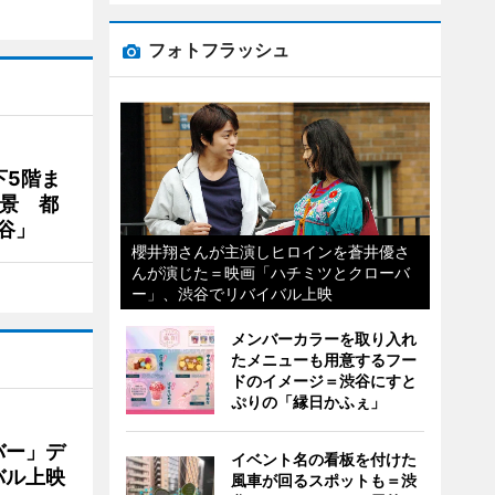
フォトフラッシュ
下5階ま
夜景 都
谷」
櫻井翔さんが主演しヒロインを蒼井優さ
んが演じた＝映画「ハチミツとクローバ
ー」、渋谷でリバイバル上映
メンバーカラーを取り入れ
たメニューも用意するフー
ドのイメージ＝渋谷にすと
ぷりの「縁日かふぇ」
バー」デ
イベント名の看板を付けた
バル上映
風車が回るスポットも＝渋