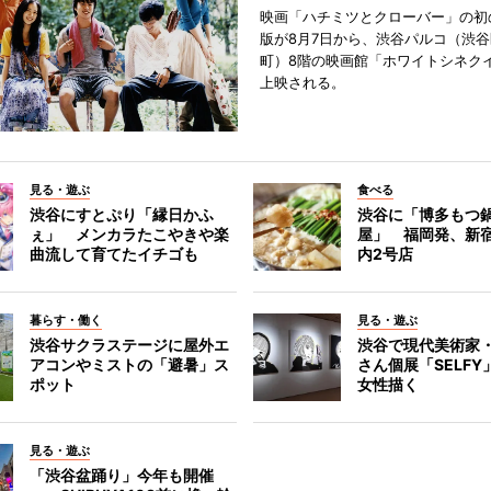
映画「ハチミツとクローバー」の初
版が8月7日から、渋谷パルコ（渋
町）8階の映画館「ホワイトシネク
上映される。
見る・遊ぶ
食べる
渋谷にすとぷり「縁日かふ
渋谷に「博多もつ鍋
ぇ」 メンカラたこやきや楽
屋」 福岡発、新
曲流して育てたイチゴも
内2号店
暮らす・働く
見る・遊ぶ
渋谷サクラステージに屋外エ
渋谷で現代美術家
アコンやミストの「避暑」ス
さん個展「SELF
ポット
女性描く
見る・遊ぶ
「渋谷盆踊り」今年も開催