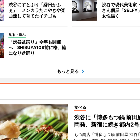
渋谷にすとぷり「縁日かふ
渋谷で現代美術家
ぇ」 メンカラたこやきや楽
さん個展「SELF
曲流して育てたイチゴも
女性描く
見る・遊ぶ
「渋谷盆踊り」今年も開催
へ SHIBUYA109前に櫓、輪
になり盆踊り
もっと見る
食べる
渋谷に「博多もつ鍋 前田
岡発、新宿に続き都内2号
もつ鍋店「博多もつ鍋 前田屋 渋谷