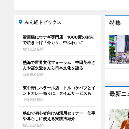
みん経トピックス
特集
淀屋橋にウナギ専門店 1000度の炭火
で焼き上げ「外カリ、中ふわ」に
船場経済新聞
熱海で世界文化フォーラム 中田英寿さ
んや冨永愛さんら日本文化を語る
熱海経済新聞
東中野にハラール店 トルコケバブとイ
最新ニ
ンドカレー売りに、タイムサービスも
中野経済新聞
狭山で初心者向けAI活用セミナー 仕事
や暮らしに使える実践法紹介
狭山経済新聞