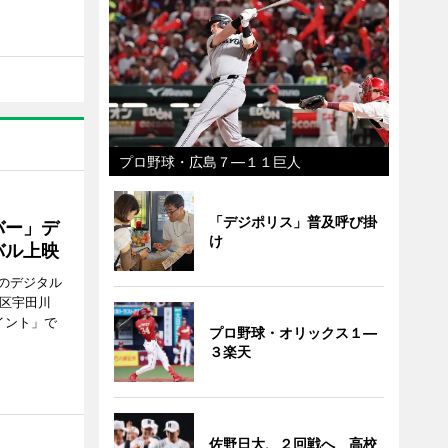
プロ野球・広島７―１１巨人
「デジポリス」普及呼び掛
バー」デ
け
バル上映
のデジタル
谷区宇田川
イント」で
プロ野球・オリックス１―
３楽天
佐野日大、２回戦へ 高校