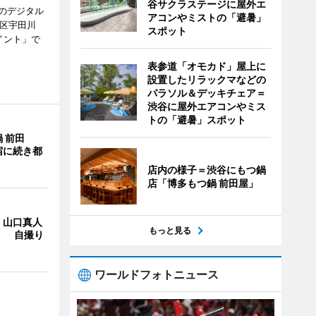
谷サクラステージに屋外エ
のデジタル
アコンやミストの「避暑」
谷区宇田川
スポット
イント」で
表参道「オモカド」屋上に
設置したリラックマなどの
パラソル＆デッキチェア＝
渋谷に屋外エアコンやミス
トの「避暑」スポット
 前田
宿に続き都
店内の様子＝渋谷にもつ鍋
店「博多もつ鍋 前田屋」
・山口真人
もっと見る
Y」 自撮り
ワールドフォトニュース