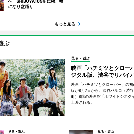
へ SHIBUYA109前に櫓、輪
になり盆踊り
もっと見る
遊ぶ
見る・遊ぶ
映画「ハチミツとクロー
ジタル版、渋谷でリバイ
映画「ハチミツとクローバー」の初
版が8月7日から、渋谷パルコ（渋
町）8階の映画館「ホワイトシネク
上映される。
見る・遊ぶ
見る・遊ぶ