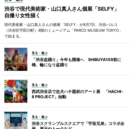
渋谷で現代美術家・山口真人さん個展「SELFY」
自撮り女性描く
現代美術家・山口真人さんの個展「SELFY」が8月7日、渋谷パルコ
（渋谷区宇田川町）4階のミュージアム「PARCO MUSEUM TOKYO」
で始まる。
見る・遊ぶ
「渋谷盆踊り」今年も開催へ SHIBUYA109前に
櫓、輪になり盆踊り
見る・遊ぶ
西武渋谷店で忠犬ハチ題材のアート展 「HACHI-
8 PROJECT」始動
見る・遊ぶ
渋谷スクランブルスクエアで「宇宙兄弟」コラボ企
画 展示やトークなど