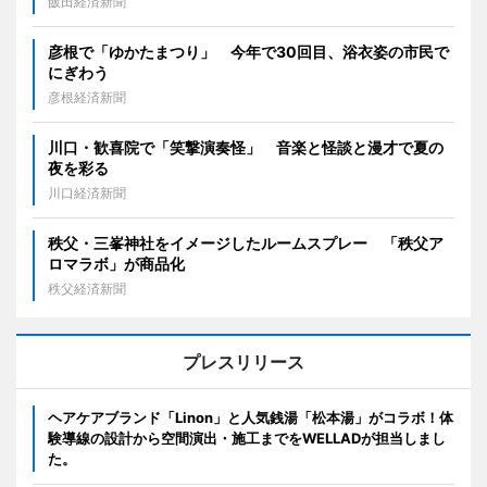
飯田経済新聞
彦根で「ゆかたまつり」 今年で30回目、浴衣姿の市民で
にぎわう
彦根経済新聞
川口・歓喜院で「笑撃演奏怪」 音楽と怪談と漫才で夏の
夜を彩る
川口経済新聞
秩父・三峯神社をイメージしたルームスプレー 「秩父ア
ロマラボ」が商品化
秩父経済新聞
プレスリリース
ヘアケアブランド「Linon」と人気銭湯「松本湯」がコラボ！体
験導線の設計から空間演出・施工までをWELLADが担当しまし
た。