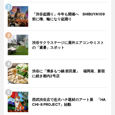
「渋谷盆踊り」今年も開催へ SHIBUYA109
前に櫓、輪になり盆踊り
渋谷サクラステージに屋外エアコンやミスト
の「避暑」スポット
渋谷に「博多もつ鍋 前田屋」 福岡発、新宿
に続き都内2号店
西武渋谷店で忠犬ハチ題材のアート展 「HA
CHI-8 PROJECT」始動