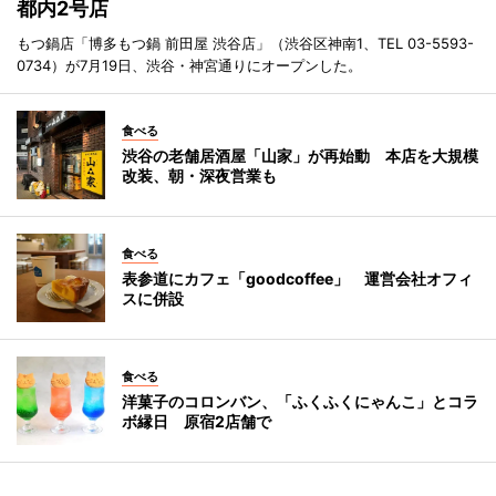
都内2号店
もつ鍋店「博多もつ鍋 前田屋 渋谷店」（渋谷区神南1、TEL 03-5593-
0734）が7月19日、渋谷・神宮通りにオープンした。
食べる
渋谷の老舗居酒屋「山家」が再始動 本店を大規模
改装、朝・深夜営業も
食べる
表参道にカフェ「goodcoffee」 運営会社オフィ
スに併設
食べる
洋菓子のコロンバン、「ふくふくにゃんこ」とコラ
ボ縁日 原宿2店舗で