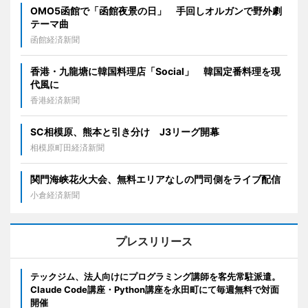
OMO5函館で「函館夜景の日」 手回しオルガンで野外劇
テーマ曲
函館経済新聞
香港・九龍塘に韓国料理店「Social」 韓国定番料理を現
代風に
香港経済新聞
SC相模原、熊本と引き分け J3リーグ開幕
相模原町田経済新聞
関門海峡花火大会、無料エリアなしの門司側をライブ配信
小倉経済新聞
プレスリリース
テックジム、法人向けにプログラミング講師を客先常駐派遣。
Claude Code講座・Python講座を永田町にて毎週無料で対面
開催