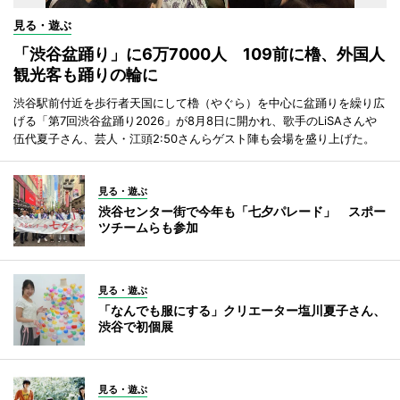
見る・遊ぶ
「渋谷盆踊り」に6万7000人 109前に櫓、外国人
観光客も踊りの輪に
渋谷駅前付近を歩行者天国にして櫓（やぐら）を中心に盆踊りを繰り広
げる「第7回渋谷盆踊り2026」が8月8日に開かれ、歌手のLiSAさんや
伍代夏子さん、芸人・江頭2:50さんらゲスト陣も会場を盛り上げた。
見る・遊ぶ
渋谷センター街で今年も「七夕パレード」 スポー
ツチームらも参加
見る・遊ぶ
「なんでも服にする」クリエーター塩川夏子さん、
渋谷で初個展
見る・遊ぶ