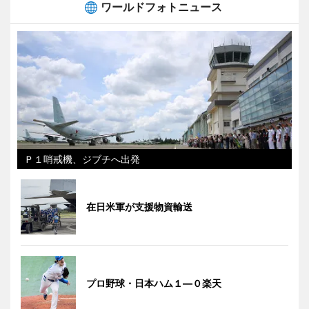
ワールドフォトニュース
Ｐ１哨戒機、ジブチへ出発
在日米軍が支援物資輸送
プロ野球・日本ハム１―０楽天