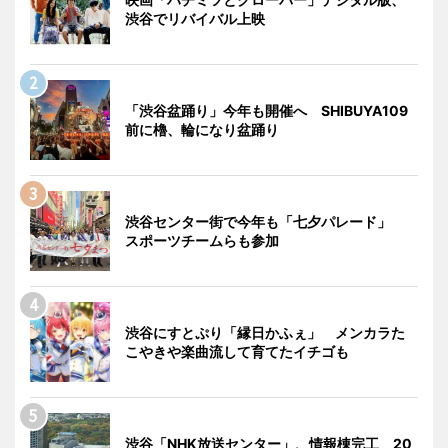
渋谷でリバイバル上映
「渋谷盆踊り」今年も開催へ SHIBUYA109
前に櫓、輪になり盆踊り
渋谷センター街で今年も「七夕パレード」
スポーツチームらも参加
渋谷にすとぷり「縁日かふぇ」 メンカラた
こやきや楽曲流して育てたイチゴも
渋谷「NHK放送センター」、情報棟完工 20