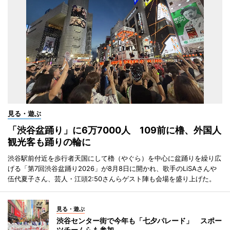
見る・遊ぶ
「渋谷盆踊り」に6万7000人 109前に櫓、外国人
観光客も踊りの輪に
渋谷駅前付近を歩行者天国にして櫓（やぐら）を中心に盆踊りを繰り広
げる「第7回渋谷盆踊り2026」が8月8日に開かれ、歌手のLiSAさんや
伍代夏子さん、芸人・江頭2:50さんらゲスト陣も会場を盛り上げた。
見る・遊ぶ
渋谷センター街で今年も「七夕パレード」 スポー
ツチームらも参加