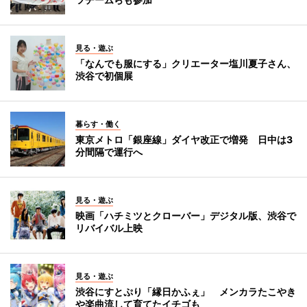
見る・遊ぶ
「なんでも服にする」クリエーター塩川夏子さん、
渋谷で初個展
暮らす・働く
東京メトロ「銀座線」ダイヤ改正で増発 日中は3
分間隔で運行へ
見る・遊ぶ
映画「ハチミツとクローバー」デジタル版、渋谷で
リバイバル上映
見る・遊ぶ
渋谷にすとぷり「縁日かふぇ」 メンカラたこやき
や楽曲流して育てたイチゴも