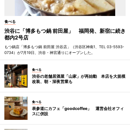
食べる
渋谷に「博多もつ鍋 前田屋」 福岡発、新宿に続き
都内2号店
もつ鍋店「博多もつ鍋 前田屋 渋谷店」（渋谷区神南1、TEL 03-5593-
0734）が7月19日、渋谷・神宮通りにオープンした。
食べる
渋谷の老舗居酒屋「山家」が再始動 本店を大規模
改装、朝・深夜営業も
食べる
表参道にカフェ「goodcoffee」 運営会社オフィ
スに併設