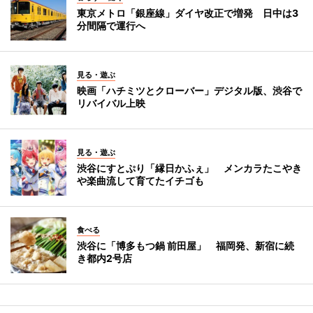
東京メトロ「銀座線」ダイヤ改正で増発 日中は3
分間隔で運行へ
見る・遊ぶ
映画「ハチミツとクローバー」デジタル版、渋谷で
リバイバル上映
見る・遊ぶ
渋谷にすとぷり「縁日かふぇ」 メンカラたこやき
や楽曲流して育てたイチゴも
食べる
渋谷に「博多もつ鍋 前田屋」 福岡発、新宿に続
き都内2号店