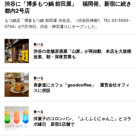
渋谷に「博多もつ鍋 前田屋」 福岡発、新宿に続き
都内2号店
もつ鍋店「博多もつ鍋 前田屋 渋谷店」（渋谷区神南1、TEL 03-5593-
0734）が7月19日、渋谷・神宮通りにオープンした。
食べる
渋谷の老舗居酒屋「山家」が再始動 本店を大規模
改装、朝・深夜営業も
食べる
表参道にカフェ「goodcoffee」 運営会社オフィ
スに併設
食べる
洋菓子のコロンバン、「ふくふくにゃんこ」とコラ
ボ縁日 原宿2店舗で