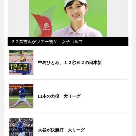
２２歳吉沢がツアー初Ｖ 女子ゴルフ
中島ひとみ、１２秒６２の日本新
山本の力投 大リーグ
大谷が決勝打 大リーグ