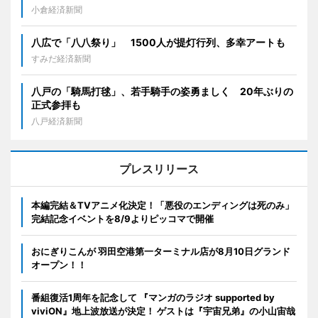
小倉経済新聞
八広で「八八祭り」 1500人が提灯行列、多幸アートも
すみだ経済新聞
八戸の「騎馬打毬」、若手騎手の姿勇ましく 20年ぶりの
正式参拝も
八戸経済新聞
プレスリリース
本編完結＆TVアニメ化決定！「悪役のエンディングは死のみ」
完結記念イベントを8/9よりピッコマで開催
おにぎりこんが 羽田空港第一ターミナル店が8月10日グランド
オープン！！
番組復活1周年を記念して 『マンガのラジオ supported by
viviON』地上波放送が決定！ ゲストは『宇宙兄弟』の小山宙哉