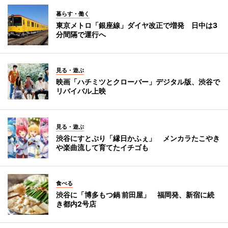
暮らす・働く
東京メトロ「銀座線」ダイヤ改正で増発 日中は3
分間隔で運行へ
見る・遊ぶ
映画「ハチミツとクローバー」デジタル版、渋谷で
リバイバル上映
見る・遊ぶ
渋谷にすとぷり「縁日かふぇ」 メンカラたこやき
や楽曲流して育てたイチゴも
食べる
渋谷に「博多もつ鍋 前田屋」 福岡発、新宿に続
き都内2号店