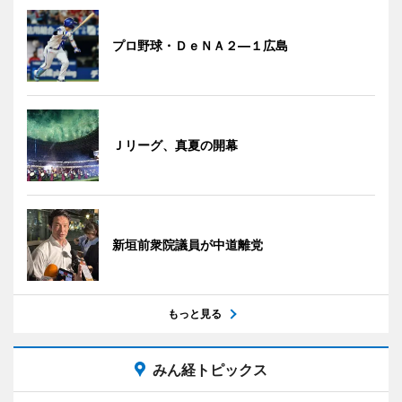
プロ野球・ＤｅＮＡ２―１広島
Ｊリーグ、真夏の開幕
新垣前衆院議員が中道離党
もっと見る
みん経トピックス