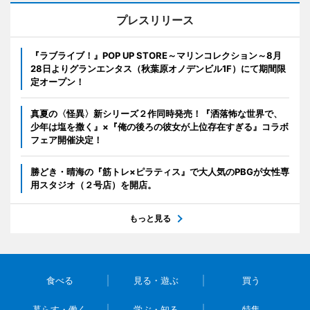
プレスリリース
『ラブライブ！』POP UP STORE～マリンコレクション～8月
28日よりグランエンタス（秋葉原オノデンビル1F）にて期間限
定オープン！
真夏の〈怪異〉新シリーズ２作同時発売！『洒落怖な世界で、
少年は塩を撒く』×『俺の後ろの彼女が上位存在すぎる』コラボ
フェア開催決定！
勝どき・晴海の『筋トレ×ピラティス』で大人気のPBGが女性専
用スタジオ（２号店）を開店。
もっと見る
食べる
見る・遊ぶ
買う
暮らす・働く
学ぶ・知る
特集