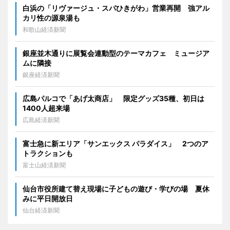
白浜の「リヴァージュ・スパひきがわ」営業再開 強アル
カリ性の源泉湯も
和歌山経済新聞
銀座並木通りに展覧会連動型のテーマカフェ ミュージア
ムに隣接
銀座経済新聞
広島パルコで「あげ太商店」 限定グッズ35種、初日は
1400人超来場
広島経済新聞
富士急に新エリア「サンエックス パラダイス」 2つのア
トラクションも
富士山経済新聞
仙台市役所建て替え現場に子どもの遊び・学びの場 夏休
みに平日開放日
仙台経済新聞