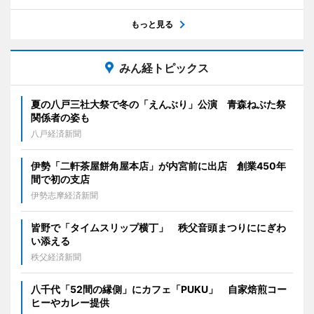
もっと見る
みん経トピックス
夏の八戸三社大祭で冬の「えんぶり」公演 青森ねぶた祭
関係者の姿も
八戸経済新聞
伊勢「二軒茶屋餅角屋本店」が内宮前に出店 創業450年
間で初の支店
伊勢志摩経済新聞
皆野で「タイムスリップ横丁」 秩父音頭まつりににぎわ
い添える
秩父経済新聞
八千代「52間の縁側」にカフェ「PUKU」 自家焙煎コー
ヒーやカレー提供