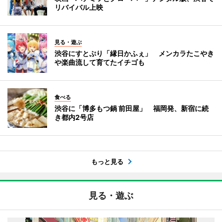
リバイバル上映
見る・遊ぶ
渋谷にすとぷり「縁日かふぇ」 メンカラたこやき
や楽曲流して育てたイチゴも
食べる
渋谷に「博多もつ鍋 前田屋」 福岡発、新宿に続
き都内2号店
もっと見る
見る・遊ぶ