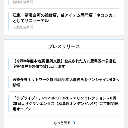
船橋経済新聞
江東・清澄白河の雑貨店、猫アイテム専門店「ネコシカ」
としてリニューアル
江東経済新聞
プレスリリース
【令和8年熊本地震 復興支援】被災された方に豊島区の公営住
宅等10戸を無償で貸し出します
医療介護ネットワーク協同組合 本店事務所をサンシャイン60へ
移転
『ラブライブ！』POP UP STORE～マリンコレクション～8月
28日よりグランエンタス（秋葉原オノデンビル1F）にて期間限
定オープン！
もっと見る