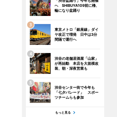
「渋谷盆踊り」今年も開催
へ SHIBUYA109前に櫓、
輪になり盆踊り
東京メトロ「銀座線」ダイ
ヤ改正で増発 日中は3分
間隔で運行へ
渋谷の老舗居酒屋「山家」
が再始動 本店を大規模改
装、朝・深夜営業も
渋谷センター街で今年も
「七夕パレード」 スポー
ツチームらも参加
もっと見る