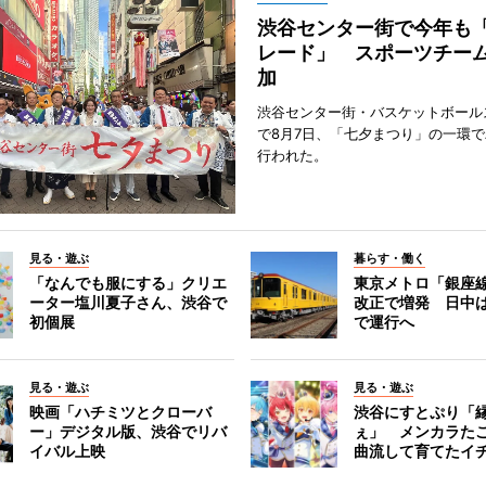
渋谷センター街で今年も
レード」 スポーツチー
加
渋谷センター街・バスケットボール
で8月7日、「七夕まつり」の一環
行われた。
見る・遊ぶ
暮らす・働く
「なんでも服にする」クリエ
東京メトロ「銀座
ーター塩川夏子さん、渋谷で
改正で増発 日中
初個展
で運行へ
見る・遊ぶ
見る・遊ぶ
映画「ハチミツとクローバ
渋谷にすとぷり「
ー」デジタル版、渋谷でリバ
ぇ」 メンカラた
イバル上映
曲流して育てたイ