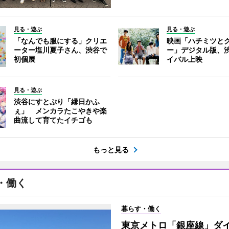
見る・遊ぶ
見る・遊ぶ
「なんでも服にする」クリエ
映画「ハチミツと
ーター塩川夏子さん、渋谷で
ー」デジタル版、
初個展
イバル上映
見る・遊ぶ
渋谷にすとぷり「縁日かふ
ぇ」 メンカラたこやきや楽
曲流して育てたイチゴも
もっと見る
・働く
暮らす・働く
東京メトロ「銀座線」ダ