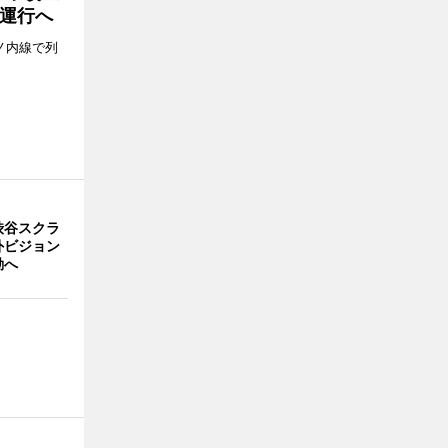
運行へ
ノ内線で列
渋谷スクラ
外ビジョン
動へ