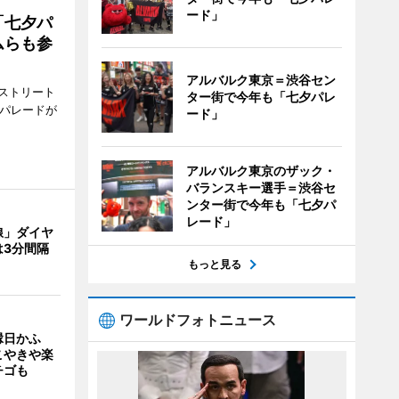
ード」
「七夕パ
ムらも参
アルバルク東京＝渋谷セン
ストリート
ター街で今年も「七夕パレ
でパレードが
ード」
アルバルク東京のザック・
バランスキー選手＝渋谷セ
ンター街で今年も「七夕パ
レード」
線」ダイヤ
は3分間隔
もっと見る
ワールドフォトニュース
縁日かふ
こやきや楽
チゴも