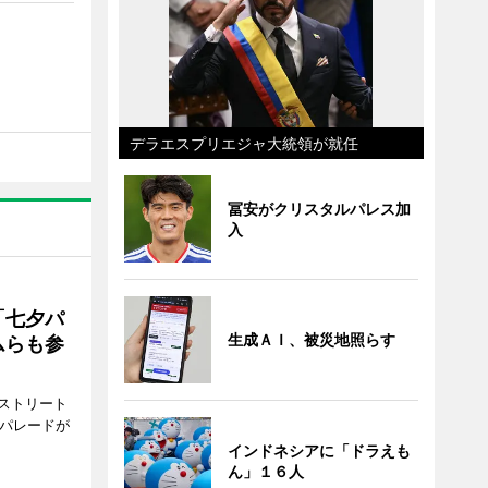
デラエスプリエジャ大統領が就任
冨安がクリスタルパレス加
入
「七夕パ
生成ＡＩ、被災地照らす
ムらも参
ストリート
でパレードが
インドネシアに「ドラえも
ん」１６人