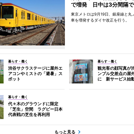
で増発 日中は3分間隔で
東京メトロは9月19日、銀座線と丸
車を増発するダイヤ改正を行う。
暮らす・働く
暮らす・働く
渋谷サクラステージに屋外エ
観光客の顔写真が
アコンやミストの「避暑」ス
ンブル交差点の屋
ポット
に 新サービス始
暮らす・働く
代々木のグラウンドに限定
「芝生」空間 ラグビー日本
代表戦の芝生を再利用
もっと見る