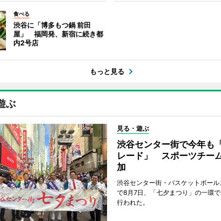
食べる
渋谷に「博多もつ鍋 前田
屋」 福岡発、新宿に続き都
内2号店
もっと見る
遊ぶ
見る・遊ぶ
渋谷センター街で今年も
レード」 スポーツチー
加
渋谷センター街・バスケットボール
で8月7日、「七夕まつり」の一環
行われた。