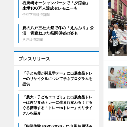
石廊崎オーシャンパークで「夕涼会」
来場100万人達成セレモニーも
伊豆下田経済新聞
夏の八戸三社大祭で冬の「えんぶり」公
演 青森ねぶた祭関係者の姿も
八戸経済新聞
プレスリリース
「子ども霞が関見学デー」に出展食品トレ
ーのリサイクルについて学ぶプログラムを
提供
「農大・子どもエコゼミ」に出展食品トレ
ーは再び食品トレーに生まれ変わる！ぐる
ぐる循環する「トレーtoトレー」のリサイ
クルを紹介
「職業体験 EXPO 2026」に出展 使用済み