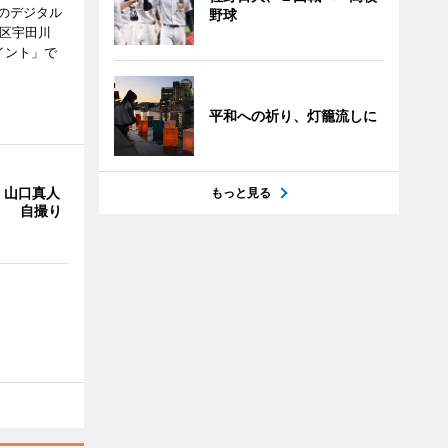
のデジタル
野球
谷区宇田川
イント」で
平和への祈り、灯籠流しに
・山口真人
もっと見る
Y」 自撮り