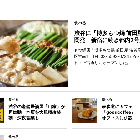
食べる
渋谷に「博多もつ鍋 前田
岡発、新宿に続き都内2号
もつ鍋店「博多もつ鍋 前田屋 渋谷
区神南1、TEL 03-5593-0734）が
谷・神宮通りにオープンした。
食べる
食べる
渋谷の老舗居酒屋「山家」が
表参道にカフェ
再始動 本店を大規模改装、
「goodcoffee
朝・深夜営業も
オフィスに併設
食べる