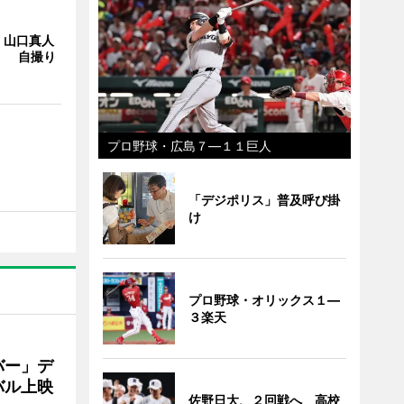
・山口真人
Y」 自撮り
プロ野球・広島７―１１巨人
「デジポリス」普及呼び掛
け
プロ野球・オリックス１―
３楽天
バー」デ
バル上映
佐野日大、２回戦へ 高校