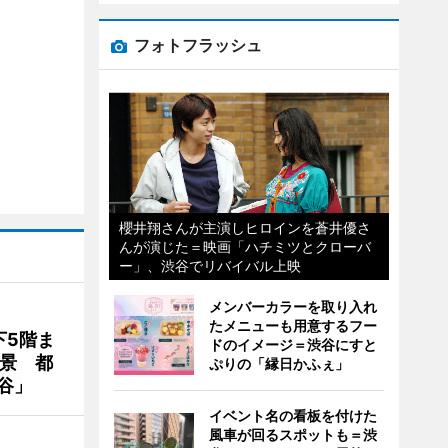
フォトフラッシュ
櫻井翔さんが主演しヒロインを蒼井優さ
んが演じた＝映画「ハチミツとクローバ
ー」、渋谷でリバイバル上映
メンバーカラーを取り入れ
たメニューも用意するフー
下5階ま
ドのイメージ＝渋谷にすと
夜景 都
ぷりの「縁日かふぇ」
谷」
イベント名の看板を付けた
風車が回るスポットも＝渋