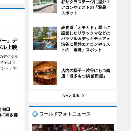
谷サクラステージに屋外エ
アコンやミストの「避暑」
スポット
表参道「オモカド」屋上に
設置したリラックマなどの
パラソル＆デッキチェア＝
バー」デ
渋谷に屋外エアコンやミス
バル上映
トの「避暑」スポット
のデジタル
谷区宇田川
イント」で
店内の様子＝渋谷にもつ鍋
店「博多もつ鍋 前田屋」
もっと見る
 前田
ワールドフォトニュース
宿に続き都