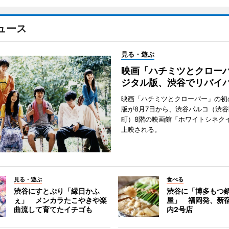
ュース
見る・遊ぶ
映画「ハチミツとクロー
ジタル版、渋谷でリバイ
映画「ハチミツとクローバー」の初
版が8月7日から、渋谷パルコ（渋
町）8階の映画館「ホワイトシネク
上映される。
見る・遊ぶ
食べる
渋谷にすとぷり「縁日かふ
渋谷に「博多もつ鍋
ぇ」 メンカラたこやきや楽
屋」 福岡発、新
曲流して育てたイチゴも
内2号店