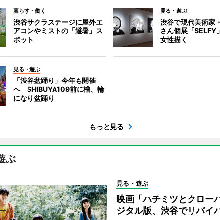
暮らす・働く
見る・遊ぶ
渋谷サクラステージに屋外エ
渋谷で現代美術家
アコンやミストの「避暑」ス
さん個展「SELF
ポット
女性描く
見る・遊ぶ
「渋谷盆踊り」今年も開催
へ SHIBUYA109前に櫓、輪
になり盆踊り
もっと見る
遊ぶ
見る・遊ぶ
映画「ハチミツとクロー
ジタル版、渋谷でリバイ