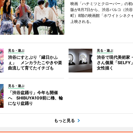
映画「ハチミツとクローバー」の初
版が8月7日から、渋谷パルコ（渋
町）8階の映画館「ホワイトシネク
上映される。
見る・遊ぶ
見る・遊ぶ
渋谷にすとぷり「縁日かふ
渋谷で現代美術家
ぇ」 メンカラたこやきや楽
さん個展「SELF
曲流して育てたイチゴも
女性描く
見る・遊ぶ
「渋谷盆踊り」今年も開催
へ SHIBUYA109前に櫓、輪
になり盆踊り
もっと見る