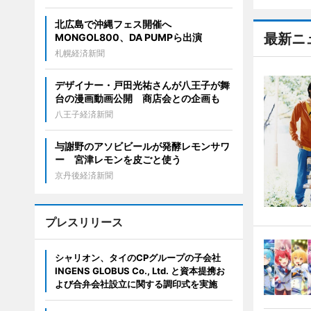
北広島で沖縄フェス開催へ
最新ニ
MONGOL800、DA PUMPら出演
札幌経済新聞
デザイナー・戸田光祐さんが八王子が舞
台の漫画動画公開 商店会との企画も
八王子経済新聞
与謝野のアソビビールが発酵レモンサワ
ー 宮津レモンを皮ごと使う
京丹後経済新聞
プレスリリース
シャリオン、タイのCPグループの子会社
INGENS GLOBUS Co., Ltd. と資本提携お
よび合弁会社設立に関する調印式を実施