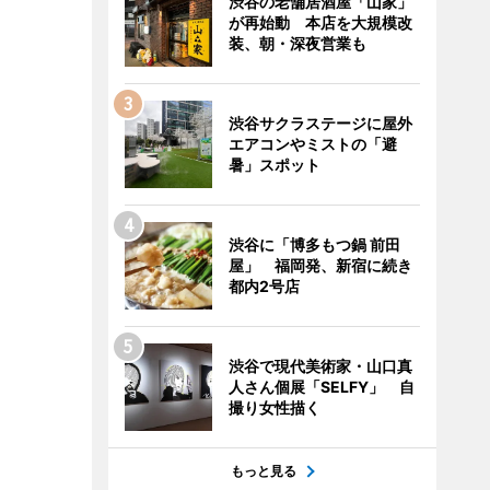
渋谷の老舗居酒屋「山家」
が再始動 本店を大規模改
装、朝・深夜営業も
渋谷サクラステージに屋外
エアコンやミストの「避
暑」スポット
渋谷に「博多もつ鍋 前田
屋」 福岡発、新宿に続き
都内2号店
渋谷で現代美術家・山口真
人さん個展「SELFY」 自
撮り女性描く
もっと見る