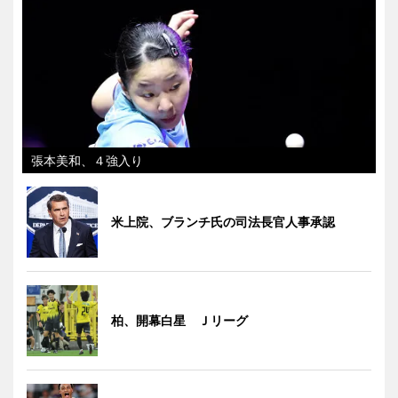
張本美和、４強入り
米上院、ブランチ氏の司法長官人事承認
柏、開幕白星 Ｊリーグ