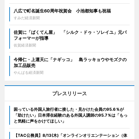
八広で町名誕生60周年祝賀会 小池都知事も祝福
すみだ経済新聞
佐賀に「ばくてん屋」 「シルク・ドゥ・ソレイユ」元パ
フォーマーが指導
佐賀経済新聞
今帰仁・上運天に「ナギッコ」 島ラッキョウやモズクの
加工品販売
やんばる経済新聞
プレスリリース
困っている外国人旅行者に接した・見かけた会員の95.6％が
「助けたい」日本滞在経験のある外国人講師の95.7％は「もっ
と気軽に声をかけてほしい」
【TAC公務員】8/13(木)「オンラインオリエンテーション（体