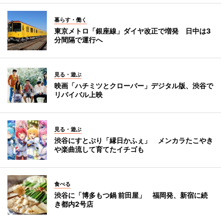
暮らす・働く
東京メトロ「銀座線」ダイヤ改正で増発 日中は3
分間隔で運行へ
見る・遊ぶ
映画「ハチミツとクローバー」デジタル版、渋谷で
リバイバル上映
見る・遊ぶ
渋谷にすとぷり「縁日かふぇ」 メンカラたこやき
や楽曲流して育てたイチゴも
食べる
渋谷に「博多もつ鍋 前田屋」 福岡発、新宿に続
き都内2号店