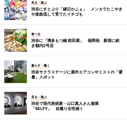
見る・遊ぶ
渋谷にすとぷり「縁日かふぇ」 メンカラたこやき
や楽曲流して育てたイチゴも
食べる
渋谷に「博多もつ鍋 前田屋」 福岡発、新宿に続
き都内2号店
暮らす・働く
渋谷サクラステージに屋外エアコンやミストの「避
暑」スポット
見る・遊ぶ
渋谷で現代美術家・山口真人さん個展
「SELFY」 自撮り女性描く