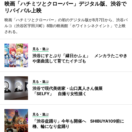
映画「ハチミツとクローバー」デジタル版、渋谷で
リバイバル上映
映画「ハチミツとクローバー」の初のデジタル版が8月7日から、渋谷パ
ルコ（渋谷区宇田川町）8階の映画館「ホワイトシネクイント」で上映
される。
見る・遊ぶ
渋谷にすとぷり「縁日かふぇ」 メンカラたこやき
や楽曲流して育てたイチゴも
見る・遊ぶ
渋谷で現代美術家・山口真人さん個展
「SELFY」 自撮り女性描く
見る・遊ぶ
「渋谷盆踊り」今年も開催へ SHIBUYA109前に
櫓、輪になり盆踊り