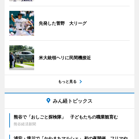
先発した菅野 大リーグ
米大統領ヘリに民間機接近
もっと見る
みん経トピックス
熊谷で「おしごと探検隊」 子どもたちの職業観育む
熊谷経済新聞
浦安・境川で「かわまちマルシェ」 初の夜開催、フリマや