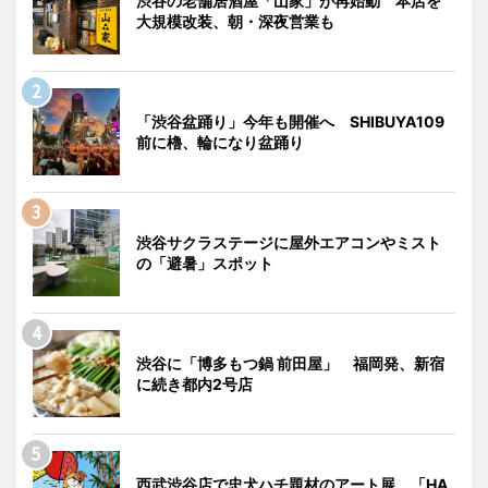
渋谷の老舗居酒屋「山家」が再始動 本店を
大規模改装、朝・深夜営業も
「渋谷盆踊り」今年も開催へ SHIBUYA109
前に櫓、輪になり盆踊り
渋谷サクラステージに屋外エアコンやミスト
の「避暑」スポット
渋谷に「博多もつ鍋 前田屋」 福岡発、新宿
に続き都内2号店
西武渋谷店で忠犬ハチ題材のアート展 「HA