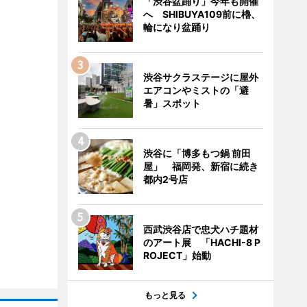
「渋谷盆踊り」今年も開催
へ SHIBUYA109前に櫓、
輪になり盆踊り
渋谷サクラステージに屋外
エアコンやミストの「避
暑」スポット
渋谷に「博多もつ鍋 前田
屋」 福岡発、新宿に続き
都内2号店
西武渋谷店で忠犬ハチ題材
のアート展 「HACHI-8 P
ROJECT」始動
もっと見る