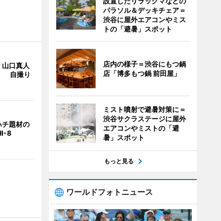
設置したリラックマなどの
パラソル＆デッキチェア＝
渋谷に屋外エアコンやミス
トの「避暑」スポット
店内の様子＝渋谷にもつ鍋
・山口真人
店「博多もつ鍋 前田屋」
Y」 自撮り
ミスト噴射で避暑対策に＝
渋谷サクラステージに屋外
ハチ題材の
エアコンやミストの「避
I-8
暑」スポット
もっと見る
ワールドフォトニュース