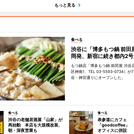
もっと見る
食べる
渋谷に「博多もつ鍋 前田
岡発、新宿に続き都内2号
もつ鍋店「博多もつ鍋 前田屋 渋谷
区神南1、TEL 03-5593-0734）が
谷・神宮通りにオープンした。
食べる
食べる
渋谷の老舗居酒屋「山家」が
表参道にカフェ
再始動 本店を大規模改装、
「goodcoffee
朝・深夜営業も
オフィスに併設