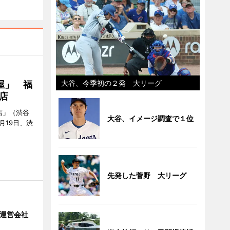
大谷、今季初の２発 大リーグ
屋」 福
店
店」（渋谷
大谷、イメージ調査で１位
7月19日、渋
先発した菅野 大リーグ
」 運営会社