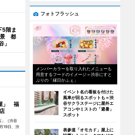
フォトフラッシュ
下5階ま
夜景 都
谷」
メンバーカラーを取り入れたメニューも
用意するフードのイメージ＝渋谷にすと
ぷりの「縁日かふぇ」
イベント名の看板を付けた
風車が回るスポットも＝渋
谷サクラステージに屋外エ
屋」 福
アコンやミストの「避暑」
店
スポット
店」（渋谷
7月19日、渋
表参道「オモカド」屋上に