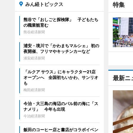
みん経トピックス
特集
熊谷で「おしごと探検隊」 子どもたち
の職業観育む
熊谷経済新聞
浦安・境川で「かわまちマルシェ」 初の
夜開催、フリマやキッチンカーなど
浦安経済新聞
「ルクア サウス」にキャラクター21店
最新ニ
オープンへ 全国初ちいかわ、サンリオ
も
梅田経済新聞
今治・大三島の海辺のバル前の海に「ス
ナメリ」 今年も出現
今治経済新聞
飯田のコーヒー店と書店がコラボイベン