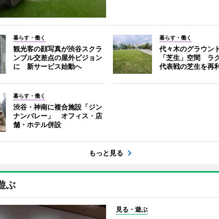
暮らす・働く
暮らす・働く
観光客の顔写真が渋谷スクラ
代々木のグラウン
ンブル交差点の屋外ビジョン
「芝生」空間 ラ
に 新サービス始動へ
代表戦の芝生を再
暮らす・働く
渋谷・神南に複合施設「ジン
ナンバレー」 オフィス・店
舗・ホテル併設
もっと見る
遊ぶ
見る・遊ぶ