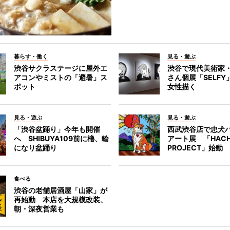
暮らす・働く
見る・遊ぶ
渋谷サクラステージに屋外エ
渋谷で現代美術家
アコンやミストの「避暑」ス
さん個展「SELF
ポット
女性描く
見る・遊ぶ
見る・遊ぶ
「渋谷盆踊り」今年も開催
西武渋谷店で忠犬
へ SHIBUYA109前に櫓、輪
アート展 「HACH
になり盆踊り
PROJECT」始動
食べる
渋谷の老舗居酒屋「山家」が
再始動 本店を大規模改装、
朝・深夜営業も