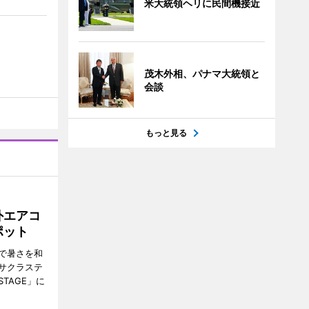
米大統領ヘリに民間機接近
茂木外相、パナマ大統領と
会談
もっと見る
外エアコ
ポット
で暑さを和
サクラステ
TAGE」に