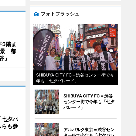
フォトフラッシュ
下5階ま
夜景 都
谷」
SHIBUYA CITY FC＝渋谷センター街で今
年も「七夕パレード」
SHIBUYA CITY FC＝渋谷
センター街で今年も「七夕
パレード」
「七夕パ
ムらも参
アルバルク東京＝渋谷セン
ター街で今年も「七夕パレ