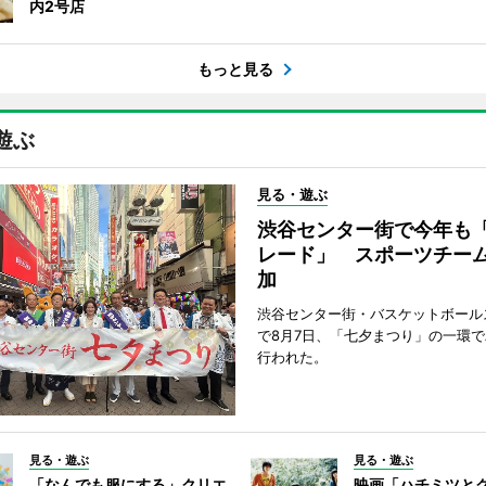
内2号店
もっと見る
遊ぶ
見る・遊ぶ
渋谷センター街で今年も
レード」 スポーツチー
加
渋谷センター街・バスケットボール
で8月7日、「七夕まつり」の一環
行われた。
見る・遊ぶ
見る・遊ぶ
「なんでも服にする」クリエ
映画「ハチミツと