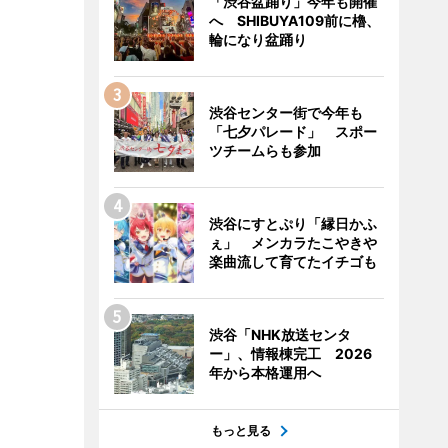
「渋谷盆踊り」今年も開催
へ SHIBUYA109前に櫓、
輪になり盆踊り
渋谷センター街で今年も
「七夕パレード」 スポー
ツチームらも参加
渋谷にすとぷり「縁日かふ
ぇ」 メンカラたこやきや
楽曲流して育てたイチゴも
渋谷「NHK放送センタ
ー」、情報棟完工 2026
年から本格運用へ
もっと見る