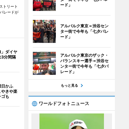
ード」
ストリート
でパレードが
アルバルク東京＝渋谷セン
ター街で今年も「七夕パレ
ード」
線」ダイヤ
アルバルク東京のザック・
は3分間隔
バランスキー選手＝渋谷セ
ンター街で今年も「七夕パ
レード」
もっと見る
縁日かふ
こやきや楽
チゴも
ワールドフォトニュース