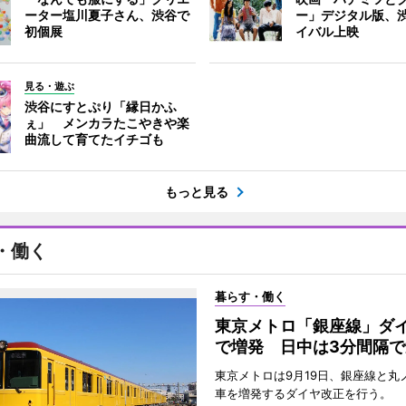
ーター塩川夏子さん、渋谷で
ー」デジタル版、
初個展
イバル上映
見る・遊ぶ
渋谷にすとぷり「縁日かふ
ぇ」 メンカラたこやきや楽
曲流して育てたイチゴも
もっと見る
・働く
暮らす・働く
東京メトロ「銀座線」ダ
で増発 日中は3分間隔で
東京メトロは9月19日、銀座線と丸
車を増発するダイヤ改正を行う。