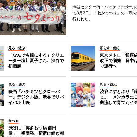
渋谷センター街・バスケットボール
で8月7日、「七夕まつり」の一環
行われた。
見る・遊ぶ
暮らす・働く
「なんでも服にする」クリエ
東京メトロ「銀座
ーター塩川夏子さん、渋谷で
改正で増発 日中
初個展
で運行へ
見る・遊ぶ
見る・遊ぶ
映画「ハチミツとクローバ
渋谷にすとぷり「
ー」デジタル版、渋谷でリバ
ぇ」 メンカラた
イバル上映
曲流して育てたイ
食べる
渋谷に「博多もつ鍋 前田
屋」 福岡発、新宿に続き都