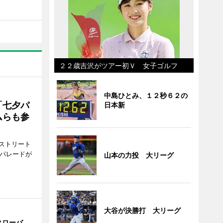
２２歳吉沢がツアー初Ｖ 女子ゴルフ
中島ひとみ、１２秒６２の
「七夕パ
日本新
ムらも参
ストリート
でパレードが
山本の力投 大リーグ
大谷が決勝打 大リーグ
クローバ