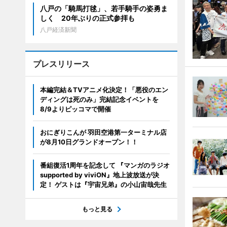
八戸の「騎馬打毬」、若手騎手の姿勇ま
しく 20年ぶりの正式参拝も
八戸経済新聞
プレスリリース
本編完結＆TVアニメ化決定！「悪役のエン
ディングは死のみ」完結記念イベントを
8/9よりピッコマで開催
おにぎりこんが 羽田空港第一ターミナル店
が8月10日グランドオープン！！
番組復活1周年を記念して 『マンガのラジオ
supported by viviON』地上波放送が決
定！ ゲストは『宇宙兄弟』の小山宙哉先生
もっと見る