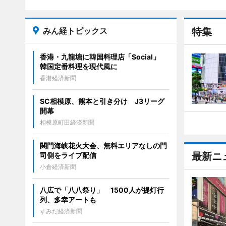
みん経トピックス
特集
香港・九龍塘に韓国料理店「Social」
韓国定番料理を現代風に
香港経済新聞
SC相模原、熊本と引き分け J3リーグ
開幕
相模原町田経済新聞
関門海峡花火大会、無料エリアなしの門
最新ニ
司側をライブ配信
小倉経済新聞
八広で「八八祭り」 1500人が提灯行
列、多幸アートも
すみだ経済新聞