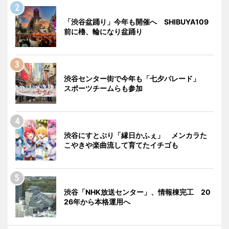
「渋谷盆踊り」今年も開催へ SHIBUYA109
前に櫓、輪になり盆踊り
渋谷センター街で今年も「七夕パレード」
スポーツチームらも参加
渋谷にすとぷり「縁日かふぇ」 メンカラた
こやきや楽曲流して育てたイチゴも
渋谷「NHK放送センター」、情報棟完工 20
26年から本格運用へ