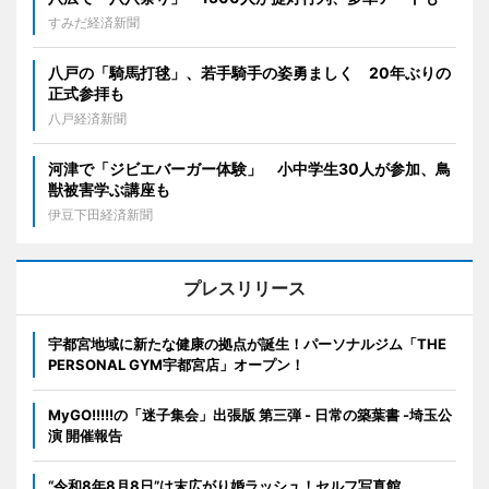
すみだ経済新聞
八戸の「騎馬打毬」、若手騎手の姿勇ましく 20年ぶりの
正式参拝も
八戸経済新聞
河津で「ジビエバーガー体験」 小中学生30人が参加、鳥
獣被害学ぶ講座も
伊豆下田経済新聞
プレスリリース
宇都宮地域に新たな健康の拠点が誕生！パーソナルジム「THE
PERSONAL GYM宇都宮店」オープン！
MyGO!!!!!の「迷子集会」出張版 第三弾 - 日常の築葉書 -埼玉公
演 開催報告
“令和8年8月8日”は末広がり婚ラッシュ！セルフ写真館