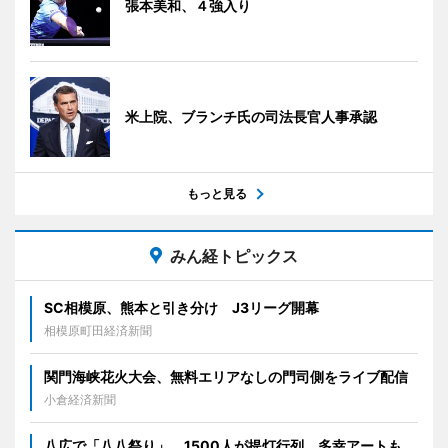
張本美和、４強入り
米上院、ブランチ氏の司法長官人事承認
もっと見る
みん経トピックス
SC相模原、熊本と引き分け J3リーグ開幕
相模原町田経済新聞
関門海峡花火大会、無料エリアなしの門司側をライブ配信
小倉経済新聞
八広で「八八祭り」 1500人が提灯行列、多幸アートも