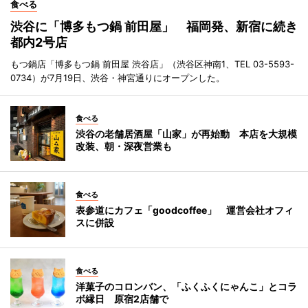
食べる
渋谷に「博多もつ鍋 前田屋」 福岡発、新宿に続き
都内2号店
もつ鍋店「博多もつ鍋 前田屋 渋谷店」（渋谷区神南1、TEL 03-5593-
0734）が7月19日、渋谷・神宮通りにオープンした。
食べる
渋谷の老舗居酒屋「山家」が再始動 本店を大規模
改装、朝・深夜営業も
食べる
表参道にカフェ「goodcoffee」 運営会社オフィ
スに併設
食べる
洋菓子のコロンバン、「ふくふくにゃんこ」とコラ
ボ縁日 原宿2店舗で