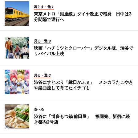
暮らす・働く
東京メトロ「銀座線」ダイヤ改正で増発 日中は3
分間隔で運行へ
見る・遊ぶ
映画「ハチミツとクローバー」デジタル版、渋谷で
リバイバル上映
見る・遊ぶ
渋谷にすとぷり「縁日かふぇ」 メンカラたこやき
や楽曲流して育てたイチゴも
食べる
渋谷に「博多もつ鍋 前田屋」 福岡発、新宿に続
き都内2号店