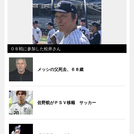
ＯＢ戦に参加した松井さん
メッシの父死去、６８歳
佐野航がＰＳＶ移籍 サッカー