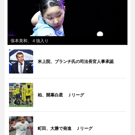
張本美和、４強入り
米上院、ブランチ氏の司法長官人事承認
柏、開幕白星 Ｊリーグ
町田、大勝で発進 Ｊリーグ