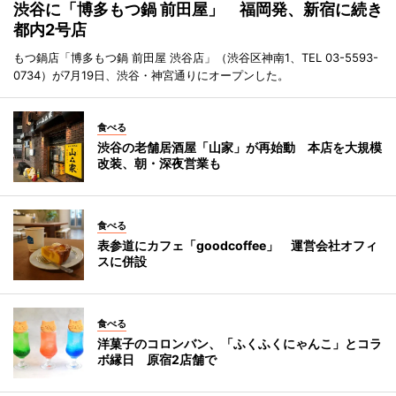
渋谷に「博多もつ鍋 前田屋」 福岡発、新宿に続き
都内2号店
もつ鍋店「博多もつ鍋 前田屋 渋谷店」（渋谷区神南1、TEL 03-5593-
0734）が7月19日、渋谷・神宮通りにオープンした。
食べる
渋谷の老舗居酒屋「山家」が再始動 本店を大規模
改装、朝・深夜営業も
食べる
表参道にカフェ「goodcoffee」 運営会社オフィ
スに併設
食べる
洋菓子のコロンバン、「ふくふくにゃんこ」とコラ
ボ縁日 原宿2店舗で