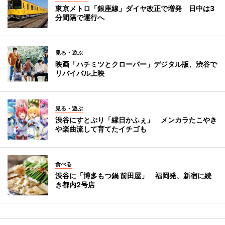
東京メトロ「銀座線」ダイヤ改正で増発 日中は3
分間隔で運行へ
見る・遊ぶ
映画「ハチミツとクローバー」デジタル版、渋谷で
リバイバル上映
見る・遊ぶ
渋谷にすとぷり「縁日かふぇ」 メンカラたこやき
や楽曲流して育てたイチゴも
食べる
渋谷に「博多もつ鍋 前田屋」 福岡発、新宿に続
き都内2号店