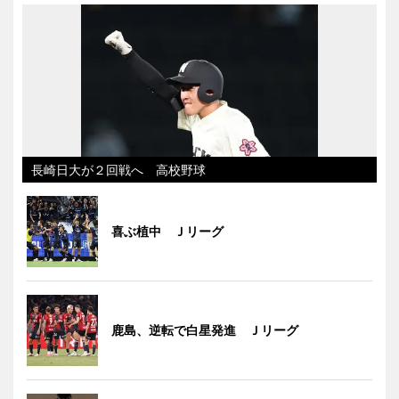
長崎日大が２回戦へ 高校野球
喜ぶ植中 Ｊリーグ
鹿島、逆転で白星発進 Ｊリーグ