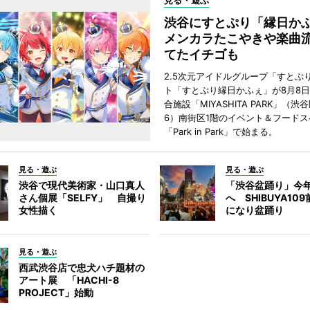
見る・遊ぶ
渋谷にすとぷり「縁日
メンカラたこやきや楽曲
てたイチゴも
2.5次元アイドルグループ「すとぷ
ト「すとぷり縁日かふぇ」が8月8
合施設「MIYASHITA PARK」（渋
6）南街区1階のイベント＆フードス
「Park in Park」で始まる。
見る・遊ぶ
見る・遊ぶ
渋谷で現代美術家・山口真人
「渋谷盆踊り」今
さん個展「SELFY」 自撮り
へ SHIBUYA10
女性描く
になり盆踊り
見る・遊ぶ
西武渋谷店で忠犬ハチ題材の
アート展 「HACHI-8
PROJECT」始動