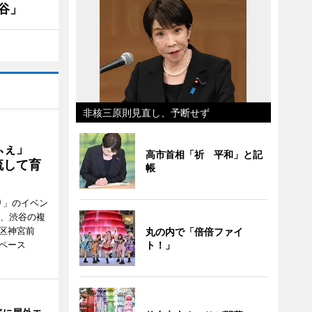
谷」
非核三原則見直し、予断せず
かふぇ」
高市首相「祈 平和」と記
流して育
帳
り」のイベン
日、渋谷の複
谷区神宮前
丸の内で「倍倍ファイ
ペース
ト！」