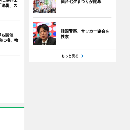
ジに屋外エ
仙台七夕まつりが開幕
「避暑」ス
韓国警察、サッカー協会を
年も開催
捜索
9前に櫓、輪
もっと見る