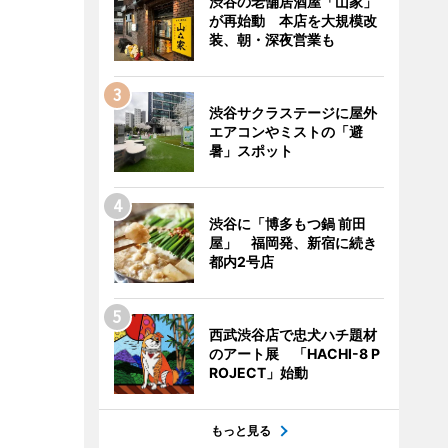
渋谷の老舗居酒屋「山家」
が再始動 本店を大規模改
装、朝・深夜営業も
渋谷サクラステージに屋外
エアコンやミストの「避
暑」スポット
渋谷に「博多もつ鍋 前田
屋」 福岡発、新宿に続き
都内2号店
西武渋谷店で忠犬ハチ題材
のアート展 「HACHI-8 P
ROJECT」始動
もっと見る