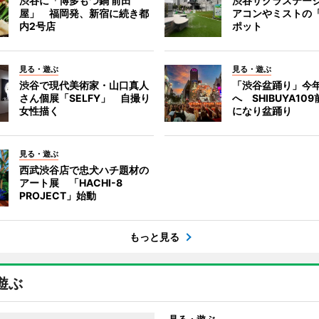
渋谷に「博多もつ鍋 前田
渋谷サクラステー
屋」 福岡発、新宿に続き都
アコンやミストの
内2号店
ポット
見る・遊ぶ
見る・遊ぶ
渋谷で現代美術家・山口真人
「渋谷盆踊り」今
さん個展「SELFY」 自撮り
へ SHIBUYA10
女性描く
になり盆踊り
見る・遊ぶ
西武渋谷店で忠犬ハチ題材の
アート展 「HACHI-8
PROJECT」始動
もっと見る
遊ぶ