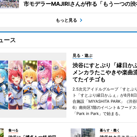
市モデラーMAJIRIさんが作る「もう一つの渋
もっと見る
ュース
見る・遊ぶ
渋谷にすとぷり「縁日
メンカラたこやきや楽曲
てたイチゴも
2.5次元アイドルグループ「すとぷ
ト「すとぷり縁日かふぇ」が8月8
合施設「MIYASHITA PARK」（渋
6）南街区1階のイベント＆フードス
「Park in Park」で始まる。
食べる
暮らす・働く