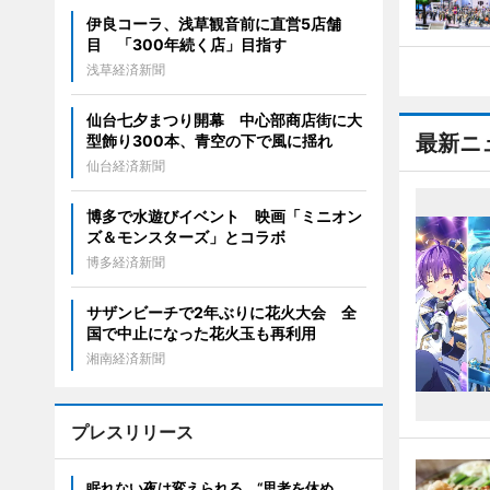
伊良コーラ、浅草観音前に直営5店舗
目 「300年続く店」目指す
浅草経済新聞
仙台七夕まつり開幕 中心部商店街に大
最新ニ
型飾り300本、青空の下で風に揺れ
仙台経済新聞
博多で水遊びイベント 映画「ミニオン
ズ＆モンスターズ」とコラボ
博多経済新聞
サザンビーチで2年ぶりに花火大会 全
国で中止になった花火玉も再利用
湘南経済新聞
プレスリリース
眠れない夜は変えられる。“思考を休め