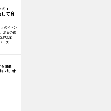
かふぇ」
流して育
り」のイベン
日、渋谷の複
谷区神宮前
ペース
年も開催
9前に櫓、輪