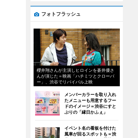
フォトフラッシュ
櫻井翔さんが主演しヒロインを蒼井優さ
んが演じた＝映画「ハチミツとクローバ
ー」、渋谷でリバイバル上映
メンバーカラーを取り入れ
たメニューも用意するフー
ドのイメージ＝渋谷にすと
ぷりの「縁日かふぇ」
イベント名の看板を付けた
風車が回るスポットも＝渋