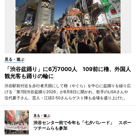
見る・遊ぶ
「渋谷盆踊り」に6万7000人 109前に櫓、外国人
観光客も踊りの輪に
渋谷駅前付近を歩行者天国にして櫓（やぐら）を中心に盆踊りを繰り広
げる「第7回渋谷盆踊り2026」が8月8日に開かれ、歌手のLiSAさんや
伍代夏子さん、芸人・江頭2:50さんらゲスト陣も会場を盛り上げた。
見る・遊ぶ
渋谷センター街で今年も「七夕パレード」 スポー
ツチームらも参加