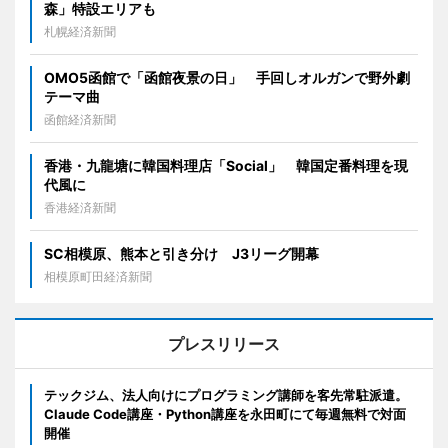
森」特設エリアも
札幌経済新聞
OMO5函館で「函館夜景の日」 手回しオルガンで野外劇
テーマ曲
函館経済新聞
香港・九龍塘に韓国料理店「Social」 韓国定番料理を現
代風に
香港経済新聞
SC相模原、熊本と引き分け J3リーグ開幕
相模原町田経済新聞
プレスリリース
テックジム、法人向けにプログラミング講師を客先常駐派遣。
Claude Code講座・Python講座を永田町にて毎週無料で対面
開催