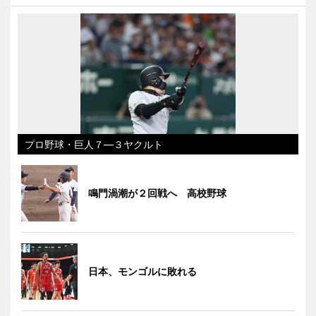
プロ野球・巨人７―３ヤクルト
鳴門渦潮が２回戦へ 高校野球
日本、モンゴルに敗れる