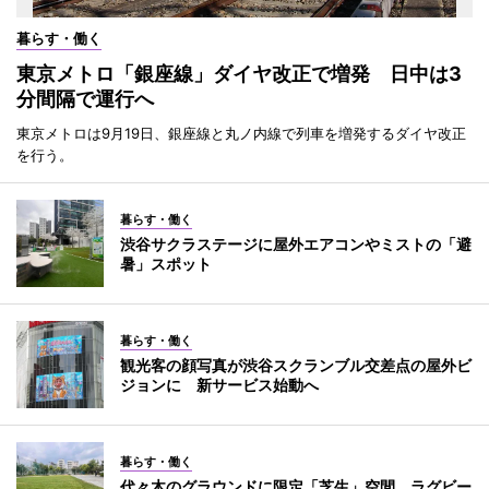
暮らす・働く
東京メトロ「銀座線」ダイヤ改正で増発 日中は3
分間隔で運行へ
東京メトロは9月19日、銀座線と丸ノ内線で列車を増発するダイヤ改正
を行う。
暮らす・働く
渋谷サクラステージに屋外エアコンやミストの「避
暑」スポット
暮らす・働く
観光客の顔写真が渋谷スクランブル交差点の屋外ビ
ジョンに 新サービス始動へ
暮らす・働く
代々木のグラウンドに限定「芝生」空間 ラグビー