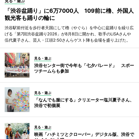
見る・遊ぶ
「渋谷盆踊り」に6万7000人 109前に櫓、外国人
観光客も踊りの輪に
渋谷駅前付近を歩行者天国にして櫓（やぐら）を中心に盆踊りを繰り広
げる「第7回渋谷盆踊り2026」が8月8日に開かれ、歌手のLiSAさんや
伍代夏子さん、芸人・江頭2:50さんらゲスト陣も会場を盛り上げた。
見る・遊ぶ
渋谷センター街で今年も「七夕パレード」 スポー
ツチームらも参加
見る・遊ぶ
「なんでも服にする」クリエーター塩川夏子さん、
渋谷で初個展
見る・遊ぶ
映画「ハチミツとクローバー」デジタル版、渋谷で