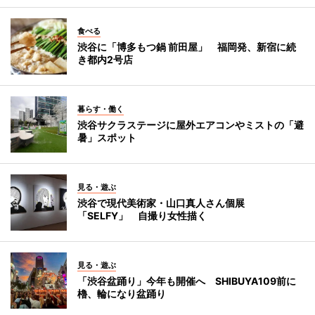
食べる
渋谷に「博多もつ鍋 前田屋」 福岡発、新宿に続
き都内2号店
暮らす・働く
渋谷サクラステージに屋外エアコンやミストの「避
暑」スポット
見る・遊ぶ
渋谷で現代美術家・山口真人さん個展
「SELFY」 自撮り女性描く
見る・遊ぶ
「渋谷盆踊り」今年も開催へ SHIBUYA109前に
櫓、輪になり盆踊り