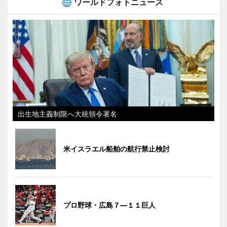
ワールドフォトニュース
出生地主義制限へ大統領令署名
米イスラエル船舶の航行禁止検討
プロ野球・広島７―１１巨人