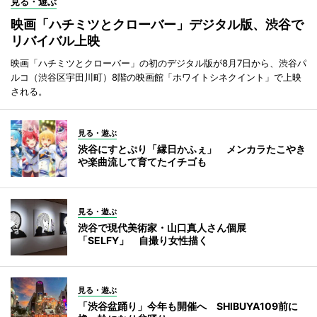
見る・遊ぶ
映画「ハチミツとクローバー」デジタル版、渋谷で
リバイバル上映
映画「ハチミツとクローバー」の初のデジタル版が8月7日から、渋谷パ
ルコ（渋谷区宇田川町）8階の映画館「ホワイトシネクイント」で上映
される。
見る・遊ぶ
渋谷にすとぷり「縁日かふぇ」 メンカラたこやき
や楽曲流して育てたイチゴも
見る・遊ぶ
渋谷で現代美術家・山口真人さん個展
「SELFY」 自撮り女性描く
見る・遊ぶ
「渋谷盆踊り」今年も開催へ SHIBUYA109前に