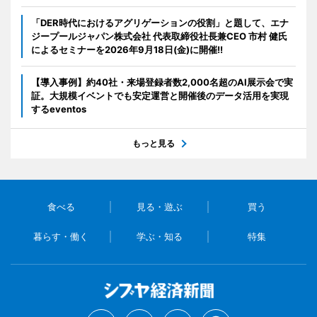
「DER時代におけるアグリゲーションの役割」と題して、エナ
ジープールジャパン株式会社 代表取締役社長兼CEO 市村 健氏
によるセミナーを2026年9月18日(金)に開催!!
【導入事例】約40社・来場登録者数2,000名超のAI展示会で実
証。大規模イベントでも安定運営と開催後のデータ活用を実現
するeventos
もっと見る
食べる
見る・遊ぶ
買う
暮らす・働く
学ぶ・知る
特集