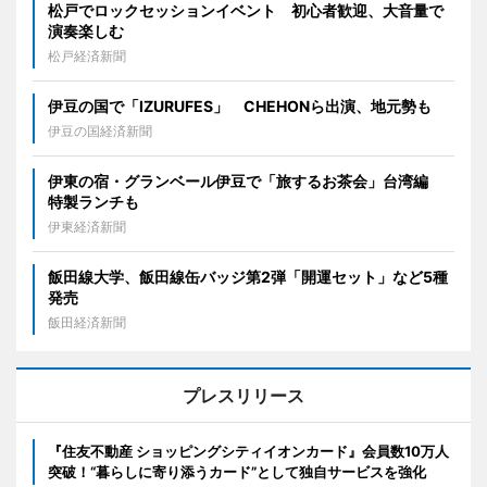
松戸でロックセッションイベント 初心者歓迎、大音量で
演奏楽しむ
松戸経済新聞
伊豆の国で「IZURUFES」 CHEHONら出演、地元勢も
伊豆の国経済新聞
伊東の宿・グランベール伊豆で「旅するお茶会」台湾編
特製ランチも
伊東経済新聞
飯田線大学、飯田線缶バッジ第2弾「開運セット」など5種
発売
飯田経済新聞
プレスリリース
『住友不動産 ショッピングシティイオンカード』会員数10万人
突破！“暮らしに寄り添うカード”として独自サービスを強化