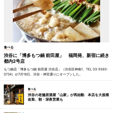
食べる
渋谷に「博多もつ鍋 前田屋」 福岡発、新宿に続き
都内2号店
もつ鍋店「博多もつ鍋 前田屋 渋谷店」（渋谷区神南1、TEL 03-5593-
0734）が7月19日、渋谷・神宮通りにオープンした。
食べる
渋谷の老舗居酒屋「山家」が再始動 本店を大規模
改装、朝・深夜営業も