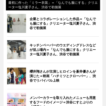
最初に作った「ミラー衣装」＝「なんでも服にする」クリエ
ーター塩川夏子さん、渋谷で初個展
企業とコラボレーションした作品＝「なんで
も服にする」クリエーター塩川夏子さん、渋
谷で初個展
キッチンペーパーのウエディングドレスなど
が並ぶ場内＝「なんでも服にする」クリエー
ター塩川夏子さん、渋谷で初個展
櫻井翔さんが主演しヒロインを蒼井優さんが
演じた＝映画「ハチミツとクローバー」、渋
谷でリバイバル上映
メンバーカラーを取り入れたメニューも用意
するフードのイメージ＝渋谷にすとぷりの