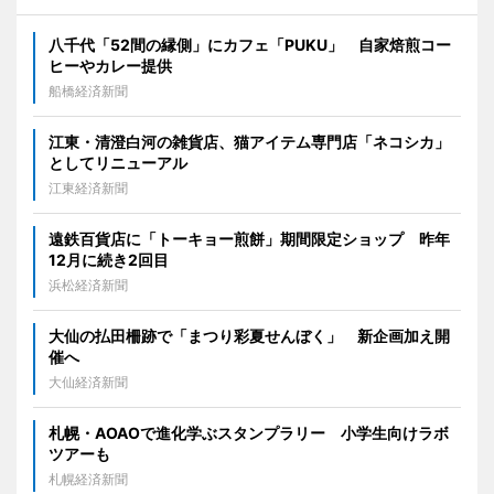
八千代「52間の縁側」にカフェ「PUKU」 自家焙煎コー
ヒーやカレー提供
船橋経済新聞
江東・清澄白河の雑貨店、猫アイテム専門店「ネコシカ」
としてリニューアル
江東経済新聞
遠鉄百貨店に「トーキョー煎餅」期間限定ショップ 昨年
12月に続き2回目
浜松経済新聞
大仙の払田柵跡で「まつり彩夏せんぼく」 新企画加え開
催へ
大仙経済新聞
札幌・AOAOで進化学ぶスタンプラリー 小学生向けラボ
ツアーも
札幌経済新聞