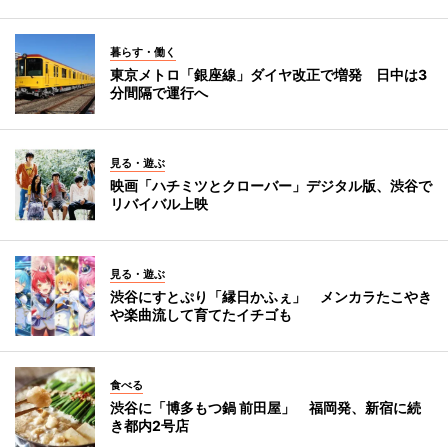
暮らす・働く
東京メトロ「銀座線」ダイヤ改正で増発 日中は3
分間隔で運行へ
見る・遊ぶ
映画「ハチミツとクローバー」デジタル版、渋谷で
リバイバル上映
見る・遊ぶ
渋谷にすとぷり「縁日かふぇ」 メンカラたこやき
や楽曲流して育てたイチゴも
食べる
渋谷に「博多もつ鍋 前田屋」 福岡発、新宿に続
き都内2号店