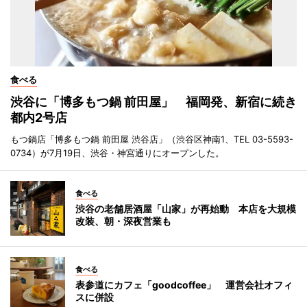
食べる
渋谷に「博多もつ鍋 前田屋」 福岡発、新宿に続き
都内2号店
もつ鍋店「博多もつ鍋 前田屋 渋谷店」（渋谷区神南1、TEL 03-5593-
0734）が7月19日、渋谷・神宮通りにオープンした。
食べる
渋谷の老舗居酒屋「山家」が再始動 本店を大規模
改装、朝・深夜営業も
食べる
表参道にカフェ「goodcoffee」 運営会社オフィ
スに併設