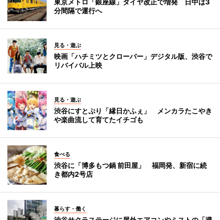
東京メトロ「銀座線」ダイヤ改正で増発 日中は3
分間隔で運行へ
見る・遊ぶ
映画「ハチミツとクローバー」デジタル版、渋谷で
リバイバル上映
見る・遊ぶ
渋谷にすとぷり「縁日かふぇ」 メンカラたこやき
や楽曲流して育てたイチゴも
食べる
渋谷に「博多もつ鍋 前田屋」 福岡発、新宿に続
き都内2号店
暮らす・働く
渋谷サクラステージに屋外エアコンやミストの「避