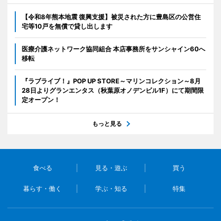
【令和8年熊本地震 復興支援】被災された方に豊島区の公営住
宅等10戸を無償で貸し出します
医療介護ネットワーク協同組合 本店事務所をサンシャイン60へ
移転
『ラブライブ！』POP UP STORE～マリンコレクション～8月
28日よりグランエンタス（秋葉原オノデンビル1F）にて期間限
定オープン！
もっと見る
食べる
見る・遊ぶ
買う
暮らす・働く
学ぶ・知る
特集