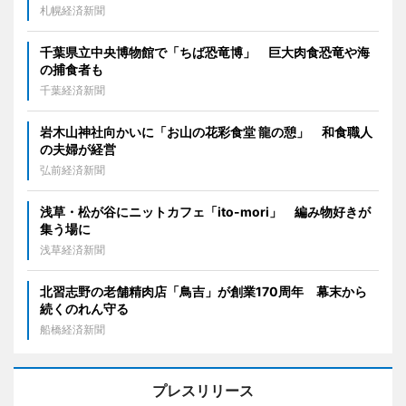
札幌経済新聞
千葉県立中央博物館で「ちば恐竜博」 巨大肉食恐竜や海
の捕食者も
千葉経済新聞
岩木山神社向かいに「お山の花彩食堂 龍の憩」 和食職人
の夫婦が経営
弘前経済新聞
浅草・松が谷にニットカフェ「ito-mori」 編み物好きが
集う場に
浅草経済新聞
北習志野の老舗精肉店「鳥吉」が創業170周年 幕末から
続くのれん守る
船橋経済新聞
プレスリリース