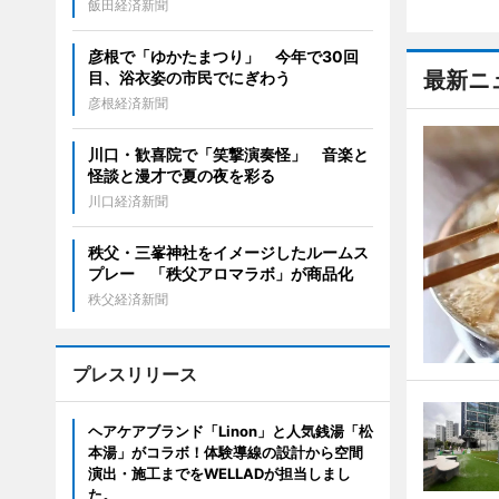
飯田経済新聞
彦根で「ゆかたまつり」 今年で30回
最新ニ
目、浴衣姿の市民でにぎわう
彦根経済新聞
川口・歓喜院で「笑撃演奏怪」 音楽と
怪談と漫才で夏の夜を彩る
川口経済新聞
秩父・三峯神社をイメージしたルームス
プレー 「秩父アロマラボ」が商品化
秩父経済新聞
プレスリリース
ヘアケアブランド「Linon」と人気銭湯「松
本湯」がコラボ！体験導線の設計から空間
演出・施工までをWELLADが担当しまし
た。