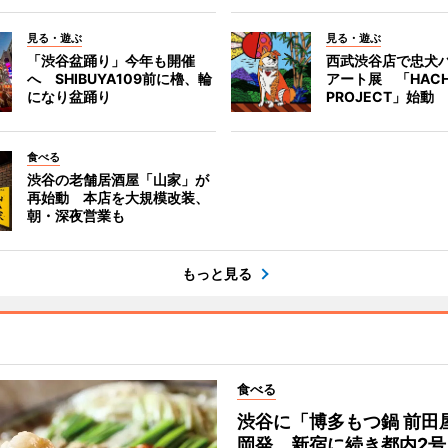
見る・遊ぶ
見る・遊ぶ
「渋谷盆踊り」今年も開催
西武渋谷店で忠犬
へ SHIBUYA109前に櫓、輪
アート展 「HACH
になり盆踊り
PROJECT」始動
食べる
渋谷の老舗居酒屋「山家」が
再始動 本店を大規模改装、
朝・深夜営業も
もっと見る
食べる
渋谷に「博多もつ鍋 前田
岡発、新宿に続き都内2号