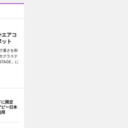
外エアコ
ポット
で暑さを和
サクラステ
TAGE」に
ドに限定
グビー日本
利用