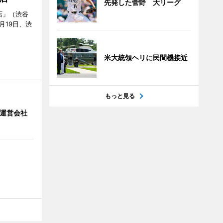
先発した菅野 大リーグ
店」（渋谷
7月19日、渋
米大統領ヘリに民間機接近
もっと見る
」 運営会社