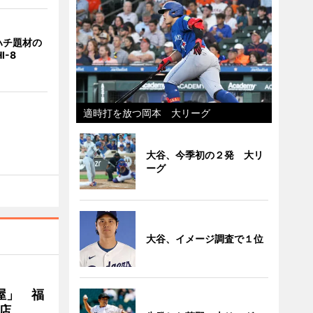
ハチ題材の
I-8
適時打を放つ岡本 大リーグ
大谷、今季初の２発 大リ
ーグ
大谷、イメージ調査で１位
屋」 福
店