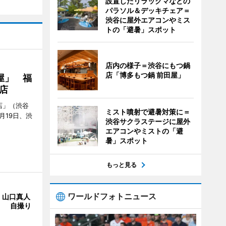
設置したリラックマなどの
パラソル＆デッキチェア＝
渋谷に屋外エアコンやミス
トの「避暑」スポット
店内の様子＝渋谷にもつ鍋
店「博多もつ鍋 前田屋」
屋」 福
店
店」（渋谷
ミスト噴射で避暑対策に＝
7月19日、渋
渋谷サクラステージに屋外
エアコンやミストの「避
暑」スポット
もっと見る
ワールドフォトニュース
・山口真人
Y」 自撮り