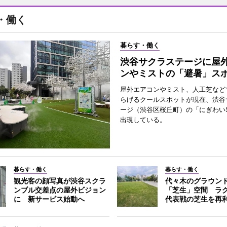
・働く
暮らす・働く
渋谷サクラステージに屋
ンやミストの「避暑」ス
屋外エアコンやミスト、人工芝など
らげるクールスポットが現在、渋谷
ージ（渋谷区桜丘町）の「にぎわいS
出現している。
暮らす・働く
暮らす・働く
観光客の顔写真が渋谷スクラ
代々木のグラウン
ンブル交差点の屋外ビジョン
「芝生」空間 ラ
に 新サービス始動へ
代表戦の芝生を再