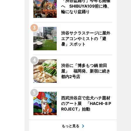
「渋谷盆踊り」今年も開催
へ SHIBUYA109前に櫓、
輪になり盆踊り
渋谷サクラステージに屋外
エアコンやミストの「避
暑」スポット
渋谷に「博多もつ鍋 前田
屋」 福岡発、新宿に続き
都内2号店
西武渋谷店で忠犬ハチ題材
のアート展 「HACHI-8 P
ROJECT」始動
もっと見る