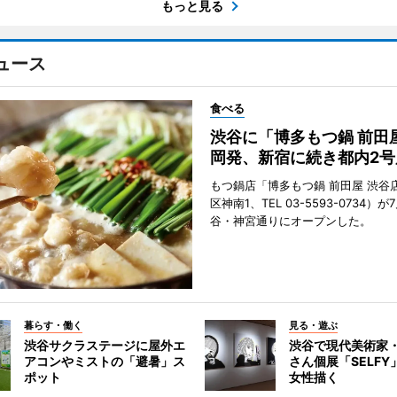
もっと見る
ュース
食べる
渋谷に「博多もつ鍋 前田
岡発、新宿に続き都内2号
もつ鍋店「博多もつ鍋 前田屋 渋谷
区神南1、TEL 03-5593-0734）が
谷・神宮通りにオープンした。
暮らす・働く
見る・遊ぶ
渋谷サクラステージに屋外エ
渋谷で現代美術家
アコンやミストの「避暑」ス
さん個展「SELF
ポット
女性描く