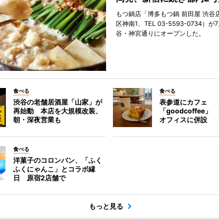
もつ鍋店「博多もつ鍋 前田屋 渋谷
区神南1、TEL 03-5593-0734）が
谷・神宮通りにオープンした。
食べる
食べる
渋谷の老舗居酒屋「山家」が
表参道にカフェ
再始動 本店を大規模改装、
「goodcoffee
朝・深夜営業も
オフィスに併設
食べる
洋菓子のコロンバン、「ふく
ふくにゃんこ」とコラボ縁
日 原宿2店舗で
もっと見る