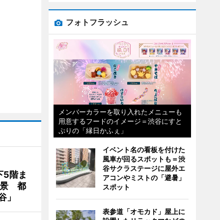
フォトフラッシュ
メンバーカラーを取り入れたメニューも
用意するフードのイメージ＝渋谷にすと
ぷりの「縁日かふぇ」
イベント名の看板を付けた
風車が回るスポットも＝渋
谷サクラステージに屋外エ
下5階ま
アコンやミストの「避暑」
夜景 都
スポット
谷」
表参道「オモカド」屋上に