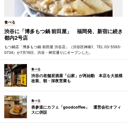
食べる
渋谷に「博多もつ鍋 前田屋」 福岡発、新宿に続き
都内2号店
もつ鍋店「博多もつ鍋 前田屋 渋谷店」（渋谷区神南1、TEL 03-5593-
0734）が7月19日、渋谷・神宮通りにオープンした。
食べる
渋谷の老舗居酒屋「山家」が再始動 本店を大規模
改装、朝・深夜営業も
食べる
表参道にカフェ「goodcoffee」 運営会社オフィ
スに併設