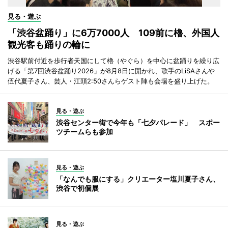
見る・遊ぶ
「渋谷盆踊り」に6万7000人 109前に櫓、外国人
観光客も踊りの輪に
渋谷駅前付近を歩行者天国にして櫓（やぐら）を中心に盆踊りを繰り広
げる「第7回渋谷盆踊り2026」が8月8日に開かれ、歌手のLiSAさんや
伍代夏子さん、芸人・江頭2:50さんらゲスト陣も会場を盛り上げた。
見る・遊ぶ
渋谷センター街で今年も「七夕パレード」 スポー
ツチームらも参加
見る・遊ぶ
「なんでも服にする」クリエーター塩川夏子さん、
渋谷で初個展
見る・遊ぶ