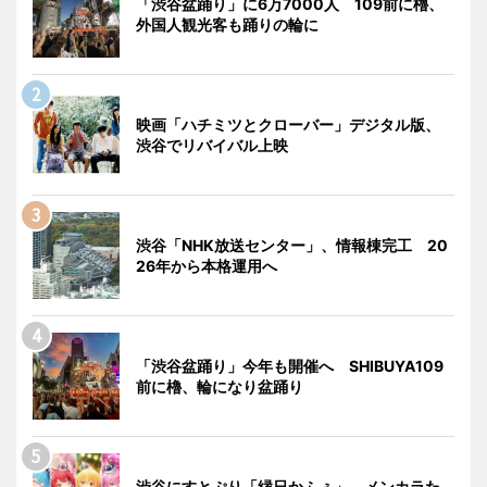
「渋谷盆踊り」に6万7000人 109前に櫓、
外国人観光客も踊りの輪に
映画「ハチミツとクローバー」デジタル版、
渋谷でリバイバル上映
渋谷「NHK放送センター」、情報棟完工 20
26年から本格運用へ
「渋谷盆踊り」今年も開催へ SHIBUYA109
前に櫓、輪になり盆踊り
渋谷にすとぷり「縁日かふぇ」 メンカラた