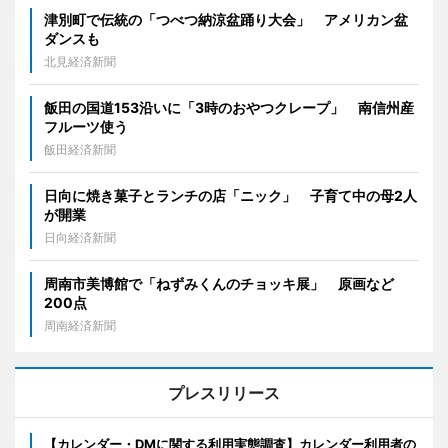
津別町で伝統の「つべつ納涼盆踊り大会」 アメリカン盆
ダンスも
北見経済新聞
飯田の国道153沿いに「3時のおやつクレープ」 南信州産
フルーツ使う
飯田経済新聞
日向に焼き菓子とランチの店「ニック」 子育て中の母2人
が開業
日向経済新聞
周南市美博館で「ねずみくんのチョッキ展」 原画など
200点
周南経済新聞
プレスリリース
【カレンダー・DMに関する利用実態調査】カレンダー利用者の