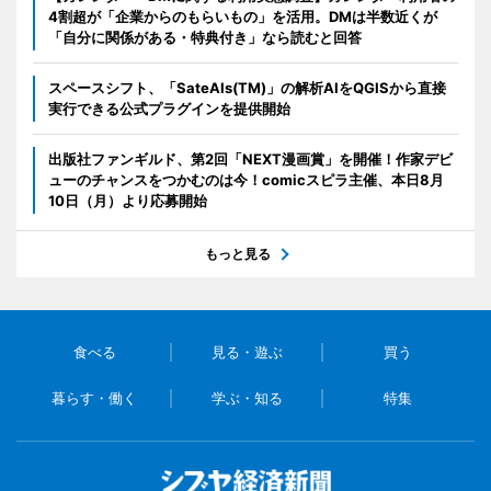
4割超が「企業からのもらいもの」を活用。DMは半数近くが
「自分に関係がある・特典付き」なら読むと回答
スペースシフト、「SateAIs(TM)」の解析AIをQGISから直接
実行できる公式プラグインを提供開始
出版社ファンギルド、第2回「NEXT漫画賞」を開催！作家デビ
ューのチャンスをつかむのは今！comicスピラ主催、本日8月
10日（月）より応募開始
もっと見る
食べる
見る・遊ぶ
買う
暮らす・働く
学ぶ・知る
特集