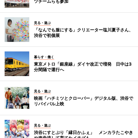
ツチームらも参加
見る・遊ぶ
「なんでも服にする」クリエーター塩川夏子さん、
渋谷で初個展
暮らす・働く
東京メトロ「銀座線」ダイヤ改正で増発 日中は3
分間隔で運行へ
見る・遊ぶ
映画「ハチミツとクローバー」デジタル版、渋谷で
リバイバル上映
見る・遊ぶ
渋谷にすとぷり「縁日かふぇ」 メンカラたこやき
や楽曲流して育てたイチゴも