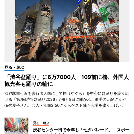
見る・遊ぶ
「渋谷盆踊り」に6万7000人 109前に櫓、外国人
観光客も踊りの輪に
渋谷駅前付近を歩行者天国にして櫓（やぐら）を中心に盆踊りを繰り広
げる「第7回渋谷盆踊り2026」が8月8日に開かれ、歌手のLiSAさんや
伍代夏子さん、芸人・江頭2:50さんらゲスト陣も会場を盛り上げた。
見る・遊ぶ
渋谷センター街で今年も「七夕パレード」 スポー