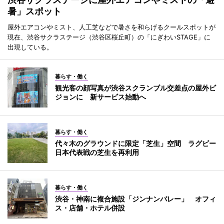
暑」スポット
屋外エアコンやミスト、人工芝などで暑さを和らげるクールスポットが
現在、渋谷サクラステージ（渋谷区桜丘町）の「にぎわいSTAGE」に
出現している。
暮らす・働く
観光客の顔写真が渋谷スクランブル交差点の屋外ビ
ジョンに 新サービス始動へ
暮らす・働く
代々木のグラウンドに限定「芝生」空間 ラグビー
日本代表戦の芝生を再利用
暮らす・働く
渋谷・神南に複合施設「ジンナンバレー」 オフィ
ス・店舗・ホテル併設