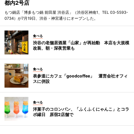
都内2号店
もつ鍋店「博多もつ鍋 前田屋 渋谷店」（渋谷区神南1、TEL 03-5593-
0734）が7月19日、渋谷・神宮通りにオープンした。
食べる
渋谷の老舗居酒屋「山家」が再始動 本店を大規模
改装、朝・深夜営業も
食べる
表参道にカフェ「goodcoffee」 運営会社オフィ
スに併設
食べる
洋菓子のコロンバン、「ふくふくにゃんこ」とコラ
ボ縁日 原宿2店舗で