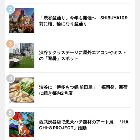
「渋谷盆踊り」今年も開催へ SHIBUYA109
前に櫓、輪になり盆踊り
渋谷サクラステージに屋外エアコンやミスト
の「避暑」スポット
渋谷に「博多もつ鍋 前田屋」 福岡発、新宿
に続き都内2号店
西武渋谷店で忠犬ハチ題材のアート展 「HA
CHI-8 PROJECT」始動