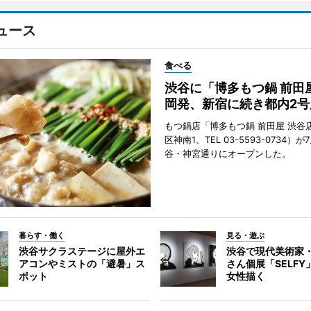
ュース
食べる
渋谷に「博多もつ鍋 前田
岡発、新宿に続き都内2号
もつ鍋店「博多もつ鍋 前田屋 渋谷
区神南1、TEL 03-5593-0734）が
谷・神宮通りにオープンした。
暮らす・働く
見る・遊ぶ
渋谷サクラステージに屋外エ
渋谷で現代美術家
アコンやミストの「避暑」ス
さん個展「SELF
ポット
女性描く