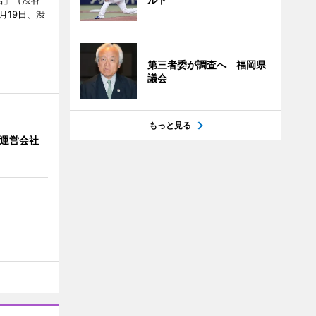
店」（渋谷
7月19日、渋
第三者委が調査へ 福岡県
議会
もっと見る
」 運営会社