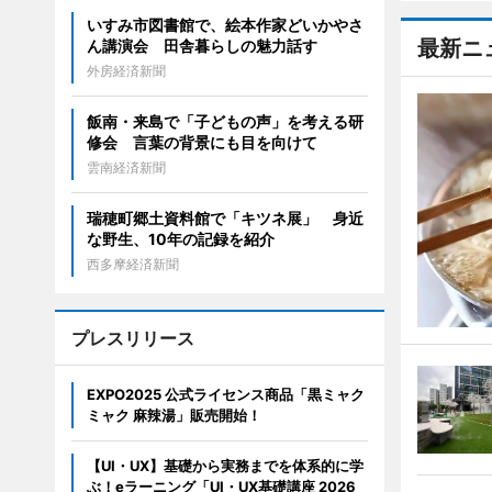
いすみ市図書館で、絵本作家どいかやさ
最新ニ
ん講演会 田舎暮らしの魅力話す
外房経済新聞
飯南・来島で「子どもの声」を考える研
修会 言葉の背景にも目を向けて
雲南経済新聞
瑞穂町郷土資料館で「キツネ展」 身近
な野生、10年の記録を紹介
西多摩経済新聞
プレスリリース
EXPO2025 公式ライセンス商品「黒ミャク
ミャク 麻辣湯」販売開始！
【UI・UX】基礎から実務までを体系的に学
ぶ！eラーニング「UI・UX基礎講座 2026