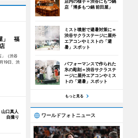
店内の様子＝渋谷にもつ鍋
店「博多もつ鍋 前田屋」
ミスト噴射で避暑対策に＝
渋谷サクラステージに屋外
屋」 福
エアコンやミストの「避
店
暑」スポット
店」（渋谷
7月19日、渋
パフォーマンスで作られた
氷の彫刻＝渋谷サクラステ
ージに屋外エアコンやミス
トの「避暑」スポット
もっと見る
・山口真人
ワールドフォトニュース
Y」 自撮り