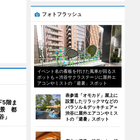
フォトフラッシュ
イベント名の看板を付けた風車が回るス
ポットも＝渋谷サクラステージに屋外エ
アコンやミストの「避暑」スポット
表参道「オモカド」屋上に
設置したリラックマなどの
下5階ま
パラソル＆デッキチェア＝
夜景 都
渋谷に屋外エアコンやミス
谷」
トの「避暑」スポット