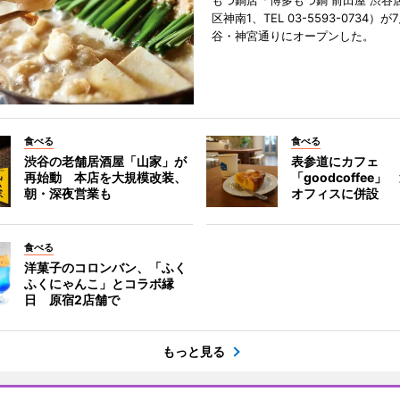
もつ鍋店「博多もつ鍋 前田屋 渋谷
区神南1、TEL 03-5593-0734）が
谷・神宮通りにオープンした。
食べる
食べる
渋谷の老舗居酒屋「山家」が
表参道にカフェ
再始動 本店を大規模改装、
「goodcoffee
朝・深夜営業も
オフィスに併設
食べる
洋菓子のコロンバン、「ふく
ふくにゃんこ」とコラボ縁
日 原宿2店舗で
もっと見る