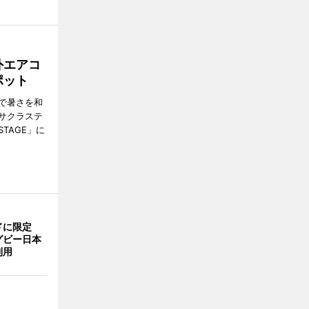
外エアコ
ポット
で暑さを和
サクラステ
TAGE」に
ドに限定
グビー日本
利用