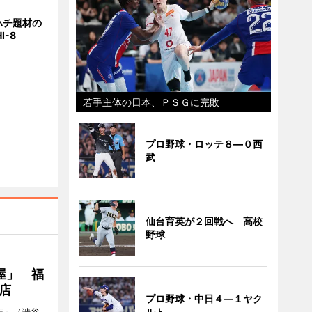
ハチ題材の
I-8
若手主体の日本、ＰＳＧに完敗
プロ野球・ロッテ８―０西
武
仙台育英が２回戦へ 高校
野球
屋」 福
店
プロ野球・中日４―１ヤク
ルト