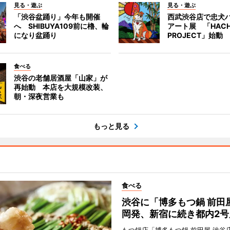
見る・遊ぶ
見る・遊ぶ
「渋谷盆踊り」今年も開催
西武渋谷店で忠犬
へ SHIBUYA109前に櫓、輪
アート展 「HACH
になり盆踊り
PROJECT」始動
食べる
渋谷の老舗居酒屋「山家」が
再始動 本店を大規模改装、
朝・深夜営業も
もっと見る
食べる
渋谷に「博多もつ鍋 前田
岡発、新宿に続き都内2号