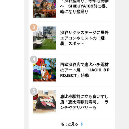
「渋谷盆踊り」今年も開催
へ SHIBUYA109前に櫓、
輪になり盆踊り
渋谷サクラステージに屋外
エアコンやミストの「避
暑」スポット
西武渋谷店で忠犬ハチ題材
のアート展 「HACHI-8 P
ROJECT」始動
恵比寿駅前に立ち食いすし
店「恵比寿駅前寿司」 ラ
ンチやデリバリーも
もっと見る