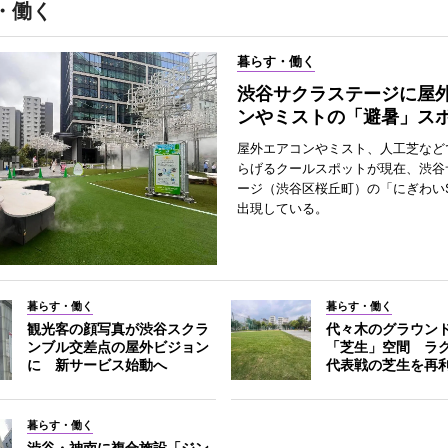
・働く
暮らす・働く
渋谷サクラステージに屋
ンやミストの「避暑」ス
屋外エアコンやミスト、人工芝など
らげるクールスポットが現在、渋谷
ージ（渋谷区桜丘町）の「にぎわいS
出現している。
暮らす・働く
暮らす・働く
観光客の顔写真が渋谷スクラ
代々木のグラウン
ンブル交差点の屋外ビジョン
「芝生」空間 ラ
に 新サービス始動へ
代表戦の芝生を再
暮らす・働く
渋谷・神南に複合施設「ジン