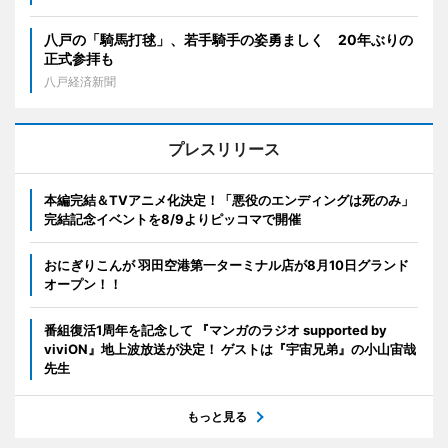
八戸の「騎馬打毬」、若手騎手の姿勇ましく 20年ぶりの
正式参拝も
八戸経済新聞
プレスリリース
本編完結＆TVアニメ化決定！「悪役のエンディングは死のみ」
完結記念イベントを8/9よりピッコマで開催
おにぎりこんが 羽田空港第一ターミナル店が8月10日グランド
オープン！！
番組復活1周年を記念して 『マンガのラジオ supported by
viviON』地上波放送が決定！ ゲストは『宇宙兄弟』の小山宙哉
先生
もっと見る