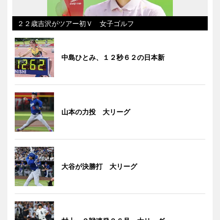
２２歳吉沢がツアー初Ｖ 女子ゴルフ
中島ひとみ、１２秒６２の日本新
山本の力投 大リーグ
大谷が決勝打 大リーグ