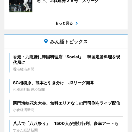
村上、２戦連発２６号 大リーグ
もっと見る
みん経トピックス
香港・九龍塘に韓国料理店「Social」 韓国定番料理を現
代風に
香港経済新聞
SC相模原、熊本と引き分け J3リーグ開幕
相模原町田経済新聞
関門海峡花火大会、無料エリアなしの門司側をライブ配信
小倉経済新聞
八広で「八八祭り」 1500人が提灯行列、多幸アートも
すみだ経済新聞