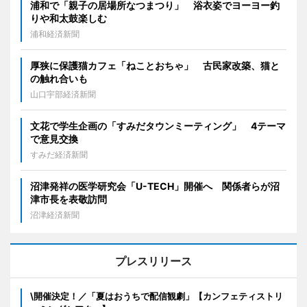
浦和で「親子の居場所なつまつり」 浴衣姿でヨーヨー釣
りや和太鼓楽しむ
浦和経済新聞
厚狭に保護猫カフェ「ねことおちゃ」 古民家改築、猫と
の触れ合いも
山口宇部経済新聞
文花で学生企画の「すみだタウンミーティング」 4テーマ
で意見交換
すみだ経済新聞
沼津発祥の医学研究会「U-TECH」開催へ 関係者らが沼
津市長を表敬訪問
沼津経済新聞
プレスリリース
\開催決定！／「夏はおうちで配信観劇」【カンフェティストリ