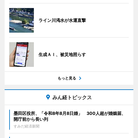
ライン川渇水が水運直撃
生成ＡＩ、被災地照らす
もっと見る
みん経トピックス
墨田区役所、「令和8年8月8日婚」 300人超が婚姻届、
開庁前から長い列
すみだ経済新聞