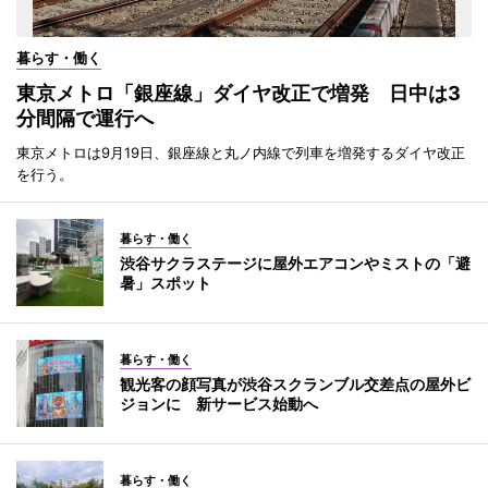
暮らす・働く
東京メトロ「銀座線」ダイヤ改正で増発 日中は3
分間隔で運行へ
東京メトロは9月19日、銀座線と丸ノ内線で列車を増発するダイヤ改正
を行う。
暮らす・働く
渋谷サクラステージに屋外エアコンやミストの「避
暑」スポット
暮らす・働く
観光客の顔写真が渋谷スクランブル交差点の屋外ビ
ジョンに 新サービス始動へ
暮らす・働く