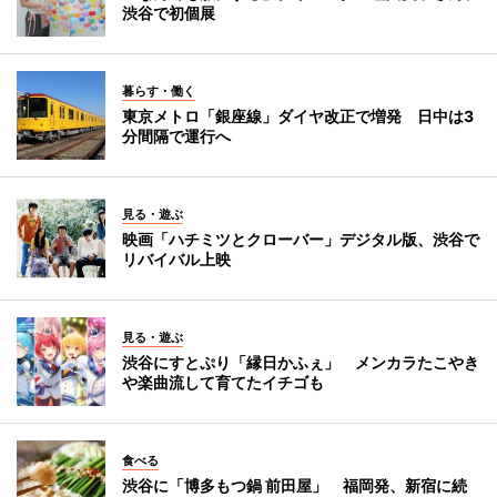
渋谷で初個展
暮らす・働く
東京メトロ「銀座線」ダイヤ改正で増発 日中は3
分間隔で運行へ
見る・遊ぶ
映画「ハチミツとクローバー」デジタル版、渋谷で
リバイバル上映
見る・遊ぶ
渋谷にすとぷり「縁日かふぇ」 メンカラたこやき
や楽曲流して育てたイチゴも
食べる
渋谷に「博多もつ鍋 前田屋」 福岡発、新宿に続