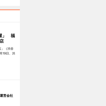
屋」 福
店
店」（渋谷
7月19日、渋
」 運営会社