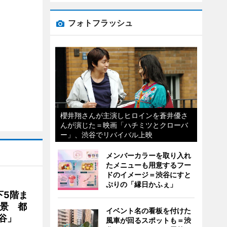
フォトフラッシュ
櫻井翔さんが主演しヒロインを蒼井優さ
んが演じた＝映画「ハチミツとクローバ
ー」、渋谷でリバイバル上映
メンバーカラーを取り入れ
たメニューも用意するフー
ドのイメージ＝渋谷にすと
ぷりの「縁日かふぇ」
下5階ま
夜景 都
イベント名の看板を付けた
谷」
風車が回るスポットも＝渋