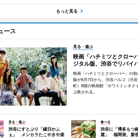
もっと見る
ュース
見る・遊ぶ
映画「ハチミツとクロー
ジタル版、渋谷でリバイ
映画「ハチミツとクローバー」の初
版が8月7日から、渋谷パルコ（渋
町）8階の映画館「ホワイトシネク
上映される。
見る・遊ぶ
食べる
渋谷にすとぷり「縁日かふ
渋谷に「博多もつ鍋
ぇ」 メンカラたこやきや楽
屋」 福岡発、新