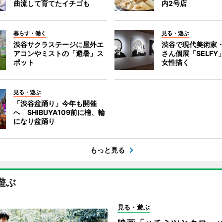
曲流して育てたイチゴも
内2号店
暮らす・働く
見る・遊ぶ
渋谷サクラステージに屋外エ
渋谷で現代美術家
アコンやミストの「避暑」ス
さん個展「SELF
ポット
女性描く
見る・遊ぶ
「渋谷盆踊り」今年も開催
へ SHIBUYA109前に櫓、輪
になり盆踊り
もっと見る
遊ぶ
見る・遊ぶ