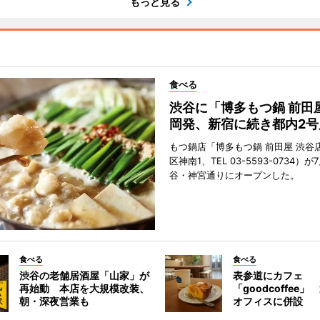
もっと見る
食べる
渋谷に「博多もつ鍋 前田
岡発、新宿に続き都内2号
もつ鍋店「博多もつ鍋 前田屋 渋谷
区神南1、TEL 03-5593-0734）が
谷・神宮通りにオープンした。
食べる
食べる
渋谷の老舗居酒屋「山家」が
表参道にカフェ
再始動 本店を大規模改装、
「goodcoffee
朝・深夜営業も
オフィスに併設