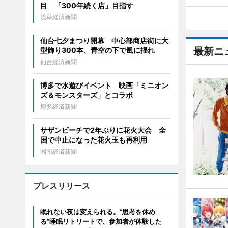
目 「300年続く店」目指す
浅草経済新聞
仙台七夕まつり開幕 中心部商店街に大
最新ニ
型飾り300本、青空の下で風に揺れ
仙台経済新聞
博多で水遊びイベント 映画「ミニオン
ズ＆モンスターズ」とコラボ
博多経済新聞
サザンビーチで2年ぶりに花火大会 全
国で中止になった花火玉も再利用
湘南経済新聞
プレスリリース
眠れない夜は変えられる。“思考を休め
る”睡眠リトリートで、参加者が体験した