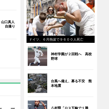
・山口真人
Y」 自撮り
ドイツ、６月熱波で９６００人死亡
神村学園が２回戦へ 高校
野球
台風へ備え、募る不安 熊
本地震
八村塁「ロス五輪で１勝