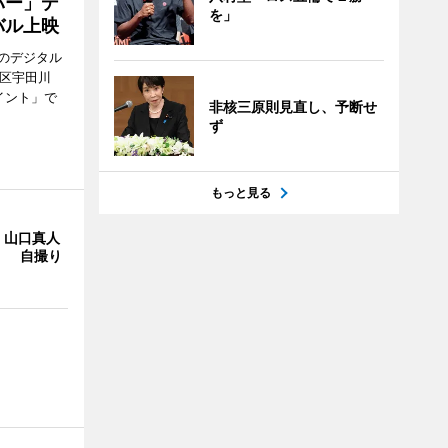
バー」デ
を」
バル上映
のデジタル
谷区宇田川
イント」で
非核三原則見直し、予断せ
ず
もっと見る
・山口真人
Y」 自撮り