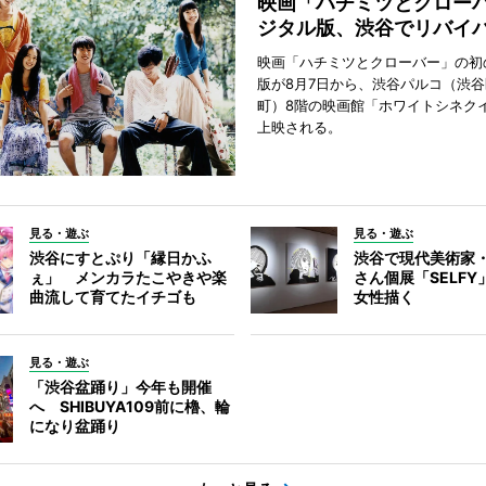
映画「ハチミツとクロー
ジタル版、渋谷でリバイ
映画「ハチミツとクローバー」の初
版が8月7日から、渋谷パルコ（渋
町）8階の映画館「ホワイトシネク
上映される。
見る・遊ぶ
見る・遊ぶ
渋谷にすとぷり「縁日かふ
渋谷で現代美術家
ぇ」 メンカラたこやきや楽
さん個展「SELF
曲流して育てたイチゴも
女性描く
見る・遊ぶ
「渋谷盆踊り」今年も開催
へ SHIBUYA109前に櫓、輪
になり盆踊り