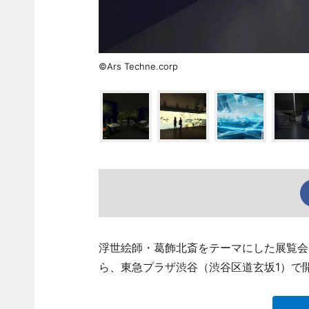
©Ars Techne.corp
浮世絵師・葛飾北斎をテーマにした展覧会「HOKUS
ら、東急プラザ渋谷（渋谷区道玄坂1）で