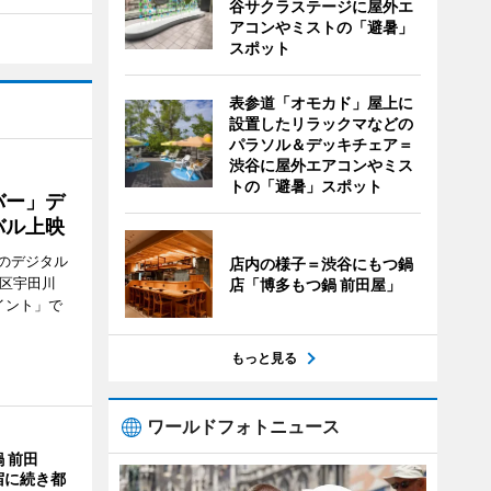
谷サクラステージに屋外エ
アコンやミストの「避暑」
スポット
表参道「オモカド」屋上に
設置したリラックマなどの
パラソル＆デッキチェア＝
渋谷に屋外エアコンやミス
トの「避暑」スポット
バー」デ
バル上映
のデジタル
店内の様子＝渋谷にもつ鍋
谷区宇田川
店「博多もつ鍋 前田屋」
イント」で
もっと見る
ワールドフォトニュース
 前田
宿に続き都