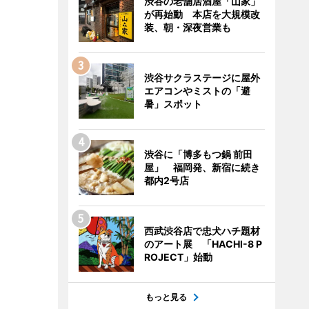
渋谷の老舗居酒屋「山家」
が再始動 本店を大規模改
装、朝・深夜営業も
渋谷サクラステージに屋外
エアコンやミストの「避
暑」スポット
渋谷に「博多もつ鍋 前田
屋」 福岡発、新宿に続き
都内2号店
西武渋谷店で忠犬ハチ題材
のアート展 「HACHI-8 P
ROJECT」始動
もっと見る