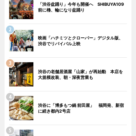
「渋谷盆踊り」今年も開催へ SHIBUYA109
前に櫓、輪になり盆踊り
映画「ハチミツとクローバー」デジタル版、
渋谷でリバイバル上映
渋谷の老舗居酒屋「山家」が再始動 本店を
大規模改装、朝・深夜営業も
渋谷に「博多もつ鍋 前田屋」 福岡発、新宿
に続き都内2号店