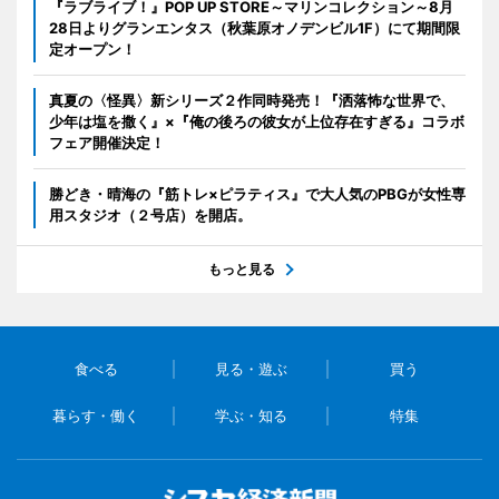
『ラブライブ！』POP UP STORE～マリンコレクション～8月
28日よりグランエンタス（秋葉原オノデンビル1F）にて期間限
定オープン！
真夏の〈怪異〉新シリーズ２作同時発売！『洒落怖な世界で、
少年は塩を撒く』×『俺の後ろの彼女が上位存在すぎる』コラボ
フェア開催決定！
勝どき・晴海の『筋トレ×ピラティス』で大人気のPBGが女性専
用スタジオ（２号店）を開店。
もっと見る
食べる
見る・遊ぶ
買う
暮らす・働く
学ぶ・知る
特集