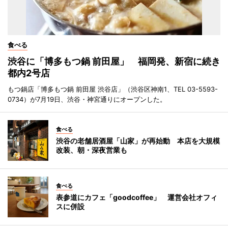
食べる
渋谷に「博多もつ鍋 前田屋」 福岡発、新宿に続き
都内2号店
もつ鍋店「博多もつ鍋 前田屋 渋谷店」（渋谷区神南1、TEL 03-5593-
0734）が7月19日、渋谷・神宮通りにオープンした。
食べる
渋谷の老舗居酒屋「山家」が再始動 本店を大規模
改装、朝・深夜営業も
食べる
表参道にカフェ「goodcoffee」 運営会社オフィ
スに併設