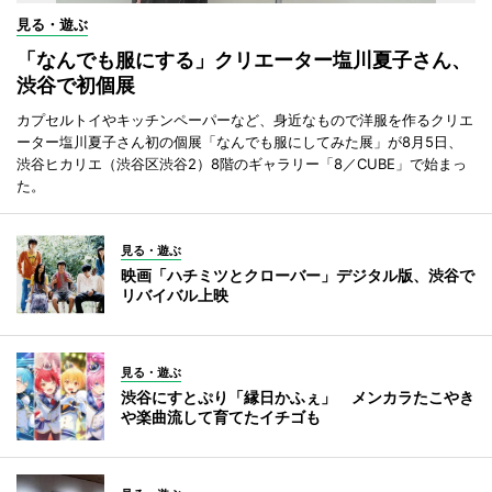
見る・遊ぶ
「なんでも服にする」クリエーター塩川夏子さん、
渋谷で初個展
カプセルトイやキッチンペーパーなど、身近なもので洋服を作るクリエ
ーター塩川夏子さん初の個展「なんでも服にしてみた展」が8月5日、
渋谷ヒカリエ（渋谷区渋谷2）8階のギャラリー「8／CUBE」で始まっ
た。
見る・遊ぶ
映画「ハチミツとクローバー」デジタル版、渋谷で
リバイバル上映
見る・遊ぶ
渋谷にすとぷり「縁日かふぇ」 メンカラたこやき
や楽曲流して育てたイチゴも