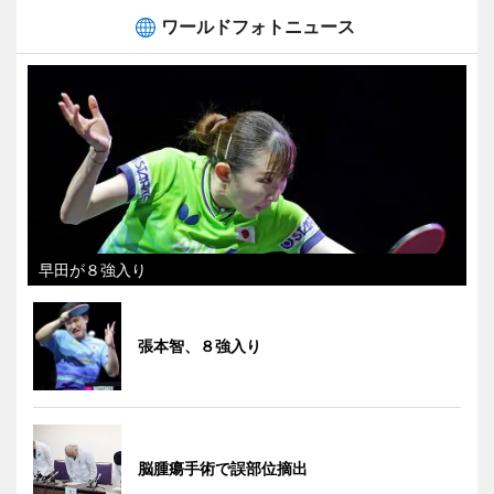
ワールドフォトニュース
早田が８強入り
張本智、８強入り
脳腫瘍手術で誤部位摘出