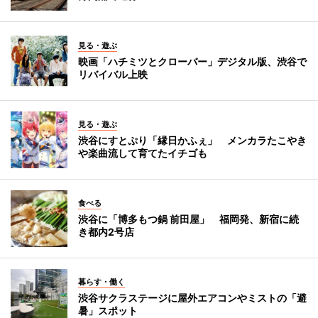
見る・遊ぶ
映画「ハチミツとクローバー」デジタル版、渋谷で
リバイバル上映
見る・遊ぶ
渋谷にすとぷり「縁日かふぇ」 メンカラたこやき
や楽曲流して育てたイチゴも
食べる
渋谷に「博多もつ鍋 前田屋」 福岡発、新宿に続
き都内2号店
暮らす・働く
渋谷サクラステージに屋外エアコンやミストの「避
暑」スポット